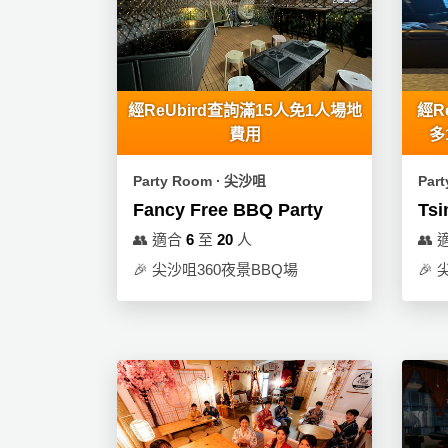
品
分
類
經ReUbird查詢滿15人免1人場地
經R
活
Party
費用
多
動
Room
類
Party Room ∙ 尖沙咀
Par
到
型
Fancy Free BBQ Party
Ts
會
👥
適合
6
至
20
人
👥
美
活
食
搞
🎉
尖沙咀360夜景BBQ場
🎉
動
Party
特
攻
色
朋
略
蛋
友
糕
聚
會
會
活
花
員
動