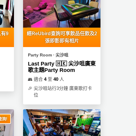
有9
經ReUbird查詢可享飲品任飲及2
張即影即有相片
Party Room ∙ 尖沙咀
Last Party 🇭🇰 尖沙咀廣東
歌主題Party Room
👥
適合
4
至
40
人
🎉
尖沙咀站行3分鐘 廣東歌打卡
位
詢!