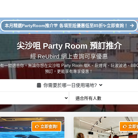
本月精選PartyRoom推介🎊 各項至抵優惠低至85折✨立即查詢！
尖沙咀 Party Room 預訂推介
經 ReUbird 網上查詢可享優惠
選擇，總有一間適合你。無論你想在尖沙咀 Party Room 唱K、玩通宵、玩波波池、B
預訂，更能享有專享優惠！
你需要於哪一日使用場地?
立即查詢!
立即查