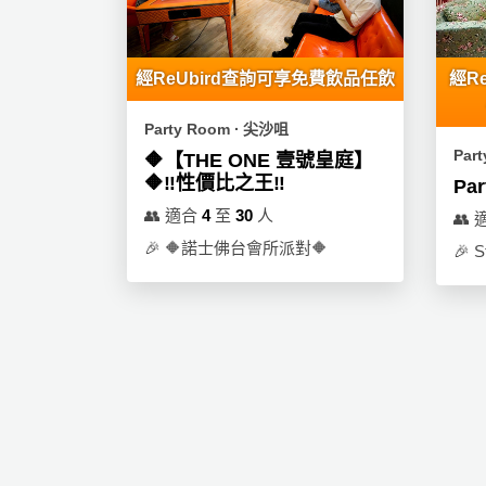
願
活
食
清
動
即
單
煮
經ReUbird查詢可享免費飲品任飲
經R
系
列
Party Room ∙ 尖沙咀
Par
🔶【THE ONE 壹號皇庭】
聚
🔶‼️性價比之王‼️
Par
會
👥
適合
4
至
30
人
👥
及
🎉
🔶諾士佛台會所派對🔶
🎉
S
拍
拖
餐
廳
BBQ
場
地