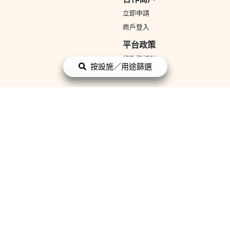
立即申請
商戶登入
平台政策
條款與細則
按設施／用途篩選
私隱政策
付
面蛋糕
母親節蛋糕
父親節蛋糕
散水餅
小朋友生日蛋糕
聖誕蛋
畢業蛋糕
BB生日蛋糕
結婚蛋糕
3D立體蛋糕
Chateraise
Cake
太子餅店 Prince Bakery
LIFETASTIC
花
求婚 花
母親節 花
情人節 花
玫瑰 花
開張花籃
向日葵 花