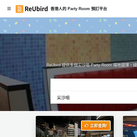
香港人的 Party Room 預訂平台
#本月
繁
Party
中
Room
EN
推介
登
ReUbird 提供多個尖沙咀 Party Room 場地
入
註
冊
服
務
及
立即查詢!
產