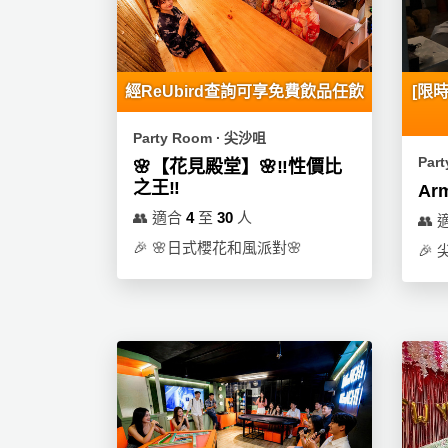
束
慶
計
攻
及
祝
劃
略
花
生
藝
日
經ReUbird查詢可享免費飲品任飲
[限時
社
禮
會
拍
交
品
員
Party Room ∙ 尖沙咀
拖
軟
需
Par
訂
🌸【花見殿堂】🌸‼️性價比
件
知
企
之王‼️
製
Ar
業/
禮
👥
適合
4
至
30
人
👥
公
物
夾
🎉
🌸日式櫻花和風派對🌸
🎉
司
時
聯
場
活
間
絡
地
動
神
我
佈
器
們
婚
置
關
禮
用
情
於
品
侶
我
親
心
們
子
即