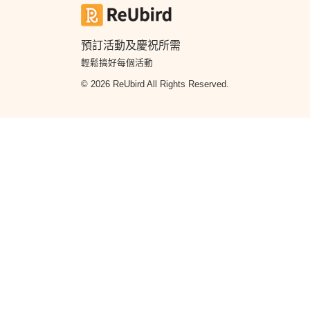
預訂活動及慶祝所需
輕鬆搞好每個活動
© 2026 ReUbird All Rights Reserved.
搜尋熱門蛋糕分類
蛋糕訂購
生日蛋糕訂購
翻糖蛋糕
卡通蛋糕
雲石鏡
糕
百日宴生日蛋糕
男朋友生日蛋糕
女朋友生日蛋糕
Aholic
King and Queens Sweet Factory
SURPRiZE U
搜尋熱門花束分類
花束訂購
畢業花束
生日花束
求婚花束
保鮮花
乾
束
搜尋到會服務分類