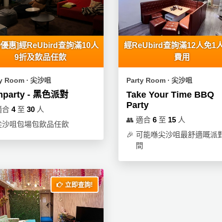
優惠]經ReUbird查詢滿10人
經ReUbird查詢滿12人免1
9折及飲品任飲
費用
ty Room ∙ 尖沙咀
Party Room ∙ 尖沙咀
mparty - 黑色派對
Take Your Time BBQ
Party
適合
4
至
30
人
👥
適合
6
至
15
人
尖沙咀包場包飲品任飲
🎉
可能喺尖沙咀最舒適嘅派
間
立即查詢!