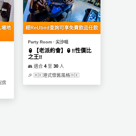
人場地
經ReUbird查詢可享免費飲品任飲
Party Room ∙ 尖沙咀
🏮【老派約會】🏮‼️性價比
之王‼️
👥
適合
4
至
30
人
🎉
🇭🇰港式懷舊風格🇭🇰
對房