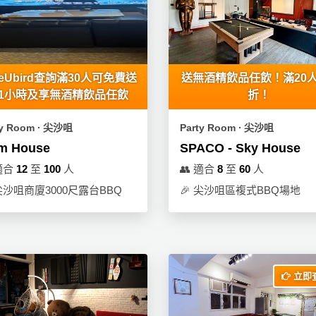
eUbird查詢滿30人可免費送
送無酒精飲品任飲！滿20人
1小時及享無酒精飲品任飲
折！
ty Room ∙ 尖沙咀
Party Room ∙ 尖沙咀
im House
SPACO - Sky House
適合
12
至
100
人
👥
適合
8
至
60
人
尖沙咀商廈3000尺露台BBQ
🎉
尖沙咀區複式BBQ場地
立即查