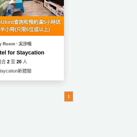
eUbird查詢和預約滿5小時送
半小時(只限6位或以上)
ty Room ∙ 尖沙咀
tel for Staycation
適合
2
至
20
人
taycation新體驗
1