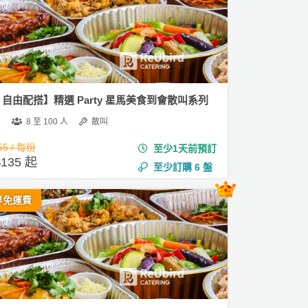
1 自由配搭】精選 Party 星馬美食到會散叫系列
8 至 100 人
散叫
55 / 每份
至少1天前預訂
135 起
至少訂購
6
盤
界免運費