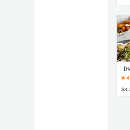
驗
手
作
工
作
坊
戶
外
【HA
玩
樂
4
$3,
遊
艇
出
租