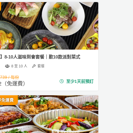
1】8-10人滋味到會套餐｜歎10款派對菜式
8 至 10 人
套餐
,739 / 每份
至少1天前預訂
512（免運費）
界免運費