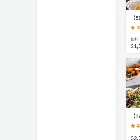
會
及
【E
拍
拖
4
餐
價錢:
廳
$1,
B
B
Q
場
地
新
奇
【HA
玩
4
樂
體
$2,