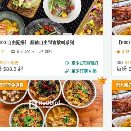
100 自由配搭】 超值自由到會散叫系列
【E00
.7
4.9
8 至 100 人
散叫
$97 / 每份
$1
至少1天前預訂
價錢:
 $83.6 起
每份 $
至少訂購
6
盤
區可享免運費
港九新