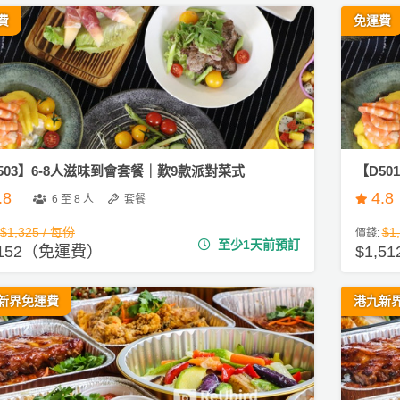
費
免運費
503】6-8人滋味到會套餐｜歎9款派對菜式
【D50
.8
4.8
6 至 8 人
套餐
$1,325 / 每份
$1
價錢:
至少1天前預訂
,152（免運費）
$1,
新界免運費
港九新