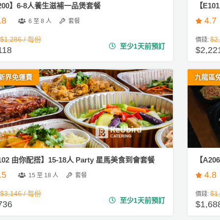
200】6-8人養生滋補一品煲套餐
【E10
.8
4.7
6 至 8 人
套餐
$1,286 / 每份
$2
價錢:
至少1天前預訂
118
$2,22
新界免運費
九龍區
102 由你配搭】15-18人 Party 星馬美食到會套餐
【A2
.5
4.8
15 至 18 人
套餐
$3,146 / 每份
$1
價錢:
至少1天前預訂
736
$1,68