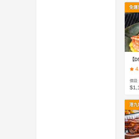
們
e
公
製
a
免運
關
司
情
禮
／
於
活
侶
物
下
我
動
心
午
們
茶
場
願
婚
地
清
#
禮
佈
單
自
置
助
【D
親
用
餐
子
4
品
活
價錢:
動
即
$1
食
即
港九
煮
系
列
聚