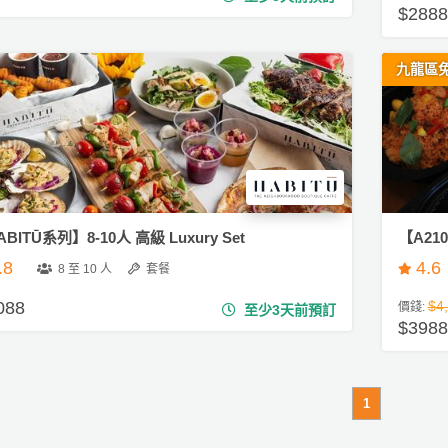
$2888
九龍區
BITŪ系列】8-10人 高級 Luxury Set
【A2
.8
4.6
8 至 10 人
套餐
088
$4
價錢:
至少3天前預訂
$3988
1