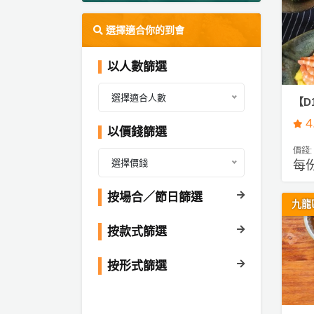
ty
服
派
選擇適合你的到會
務
對
及
到
產
以人數篩選
會
品
#
分
選擇適合人數
【D
生
類
4
日
以價錢篩選
到
價錢:
會
活
P
選擇價錢
每份
動
a
#
類
r
按場合／節日篩選
婚
九龍
禮
型
t
到
y
按款式篩選
會
R
活
搞
o
按形式篩選
#
動
P
o
早
攻
a
m
餐
略
r
到