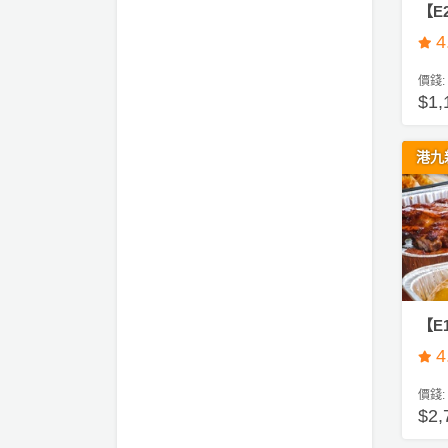
【E
會
到
t
4
會
y
#
會
活
美
企
價錢:
員
朋
動
食
業
$1,
計
友
攻
活
劃
特
聚
略
動
港九
色
會
到
會
蛋
社
慶
會
糕
#
交
祝
員
親
軟
花
生
需
子
件
束
日
知
到
及
會
拍
花
【E
拖
夾
#
藝
4
Hi
時
禮
聯
g
企
間
品
價錢:
絡
h
業
$2,
神
我
T
/
訂
器