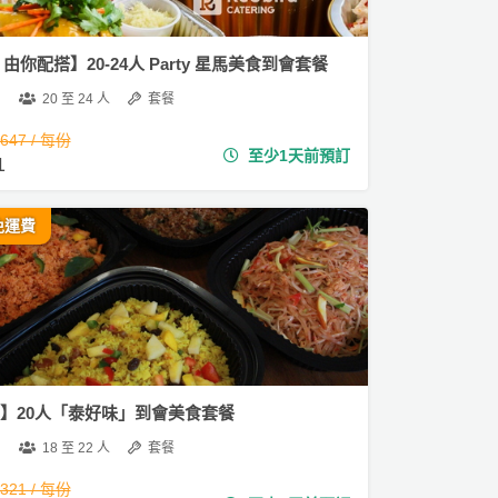
3 由你配搭】20-24人 Party 星馬美食到會套餐
20 至 24 人
套餐
,647 / 每份
至少1天前預訂
1
免運費
09】20人「泰好味」到會美食套餐
18 至 22 人
套餐
,321 / 每份