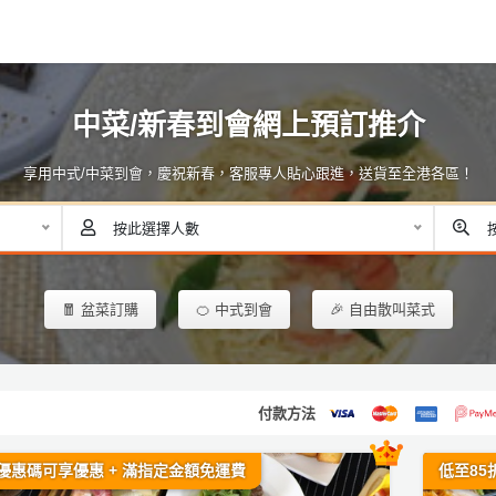
中菜/新春到會網上預訂推介
享用中式/中菜到會，慶祝新春，客服專人貼心跟進，送貨至全港各區！
按此選擇人數
🧧 盆菜訂購
🍊 中式到會
🎉 自由散叫菜式
付款方法
優惠碼可享優惠 + 滿指定金額免運費
低至85折