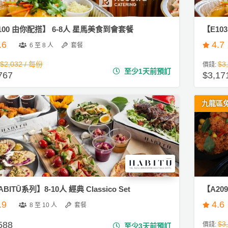
100 由你配搭】 6-8人 星馬美食到會套餐
【E10
.6
4.7
6 至 8 人
套餐
$2,032 / 每份
$3
價錢:
至少1天前預訂
767
$3,17
九龍區
BITŪ系列】8-10人 經典 Classico Set
【A2
.9
4.6
8 至 10 人
套餐
588
$3
價錢:
至少3天前預訂