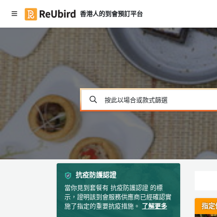
香港人的到會預訂平台
#
繁
聖
中
誕
E
到
N
會
F
#
按此以場合或款式篩選
A
大
食
Q
會
食
物
登
／
入
到
會
抗疫防護認證
註
當你見到套餐有 抗疫防護認證 的標
冊
#
示，證明該到會服務供應商已經確認實
P
指定
施了指定的重要抗疫措施。
了解更多
ar