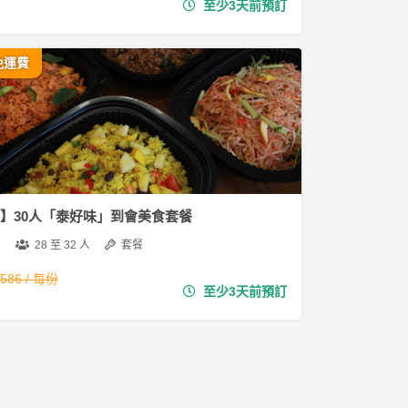
至少3天前預訂
免運費
10】30人「泰好味」到會美食套餐
28 至 32 人
套餐
,586 / 每份
至少3天前預訂