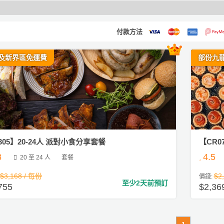
付款方法
及新界區免運費
部份九
305】20-24人 派對小食分享套餐
【CR0
.8
4.5
20 至 24 人
套餐
$3,168 / 每份
$2
價錢:
至少2天前預訂
755
$2,36