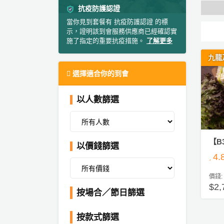
抗疫防護認證
產
#
品
當你見到套餐有 抗疫防護認證 的標
生
示，證明該到會服務供應商已經確認實
分
日
施了指定的重要抗疫措施。
了解更多
類
到
會
九龍
選擇適合你的到會
#
活
Party
婚
動
Room
禮
以人數篩選
類
到
到
型
會
會
美
#
【B
以價錢篩選
早
活
食
搞
4
餐
動
Party
到
特
攻
價錢:
會
色
朋
略
$2,
按場合／節日篩選
蛋
友
#
糕
聚
企
按款式篩選
會
會
活
業