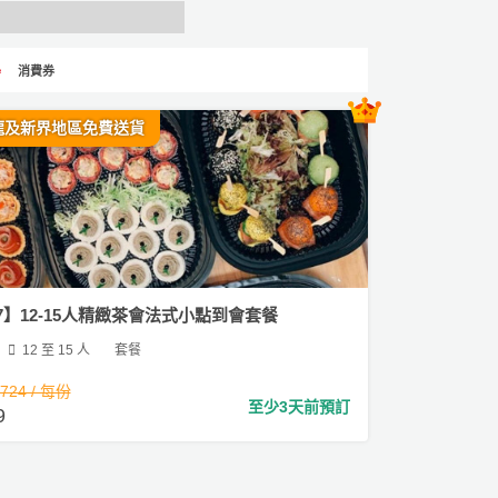
消費券
龍及新界地區免費送貨
7】12-15人精緻茶會法式小點到會套餐
12 至 15 人
套餐
,724 / 每份
至少3天前預訂
9