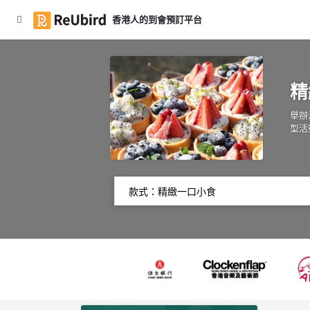
香港人的到會預訂平台
#
繁
聖
中
誕
精
EN
到
會
FAQ
舉辦
型活
#
大
登
食
入
會
食
註
物
／
冊
到
會
服
#Party
務
派對
到會
及