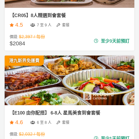
【CR05】8人精選到會套餐
4.5
7 至 9 人
套餐
$2,397 / 每份
價錢:
至少3天前預訂
$2084
港九新界免運費
【E100 由你配搭】 6-8人 星馬美食到會套餐
4.6
6 至 8 人
套餐
$2,032 / 每份
價錢:
至少1天前預訂