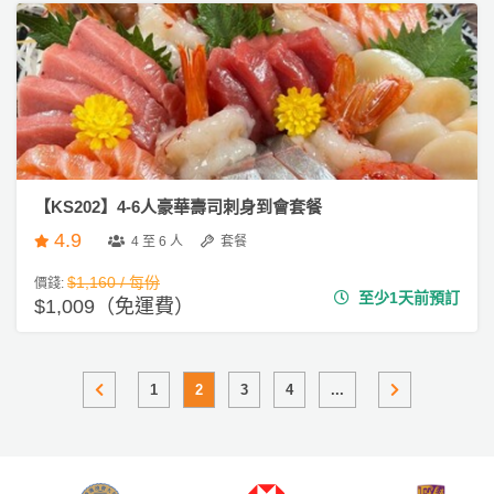
【KS202】4-6人豪華壽司刺身到會套餐
4.9
4 至 6 人
套餐
$1,160 / 每份
價錢:
至少1天前預訂
$1,009（免運費）
1
2
3
4
...