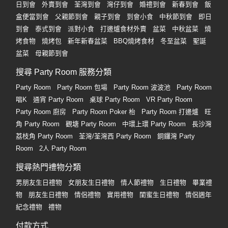
日到會
外賣到會
荃灣到會
灣仔到會
婚禮到會
新春到會
飯
盒便當到會
父親節到會
親子到會
到會小食
中秋節到會
即日
到會
泰式到會
派對小食
打邊爐食材外賣
盆菜
中秋盆菜
燒
烤食物
燒烤包
新年新春盆菜
BBQ燒烤食材
冬至盆菜
聖誕
盆菜
母親節到會
搜尋 Party Room 服務分類
Party Room
Party Room 包場
Party Room 波波池
Party Room
唱K
通宵 Party Room
桌球 Party Room
VR Party Room
Party Room 廚房
Party Room Poker 枱
Party Room 打邊爐
旺
角 Party Room
觀塘 Party Room
中環上環 Party Room
長沙灣
荔枝角 Party Room
荃灣/荃灣西 Party Room
銅鑼灣 Party
Room
2人 Party Room
搜尋熱門禮物分類
男朋友生日禮物
女朋友生日禮物
情人節禮物
生日禮物
畢業禮
物
朋友生日禮物
情侶禮物
實用禮物
閨蜜生日禮物
情侶週年
紀念禮物
禮物
付款方式