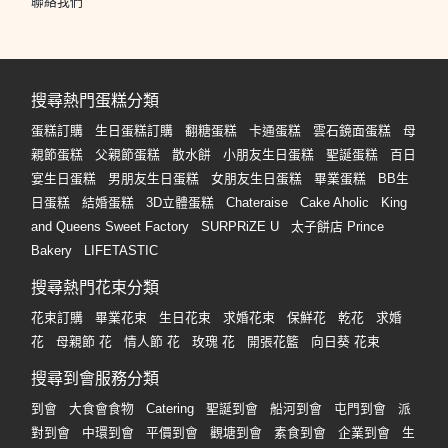
聯絡我們
搜尋熱門蛋糕分類
蛋糕訂購
生日蛋糕訂購
翻糖蛋糕
卡通蛋糕
雲石鏡面蛋糕
母
親節蛋糕
父親節蛋糕
散水餅
小朋友生日蛋糕
聖誕蛋糕
百日
宴生日蛋糕
男朋友生日蛋糕
女朋友生日蛋糕
畢業蛋糕
BB生
日蛋糕
結婚蛋糕
3D立體蛋糕
Chateraise
Cake Aholic
King
and Queens Sweet Factory
SURPRiZE U
太子餅店 Prince
Bakery
LIFETASTIC
搜尋熱門花束分類
花束訂購
畢業花束
生日花束
求婚花束
保鮮花
乾花
求婚
花
母親節 花
情人節 花
玫瑰 花
開張花籃
向日葵 花束
搜尋到會服務分類
到會
大食會食物
Catering
聖誕到會
船河到會
屯門到會
派
對到會
中環到會
平價到會
觀塘到會
素食到會
企業到會
生