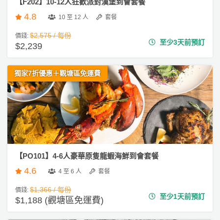
【F202】10-12人狂歡派對漢堡到會套餐
4.8
10 至 12 人
套餐
$2,575 / 每份
價錢:
至少3天前預訂
$2,239
獨家7折優惠＋觀塘區免運費
【PO101】4-6人豪華原隻龍蝦海鮮到會套餐
4.6
4 至 6 人
套餐
$1,366 / 每份
價錢:
至少1天前預訂
$1,188 (觀塘區免運費)