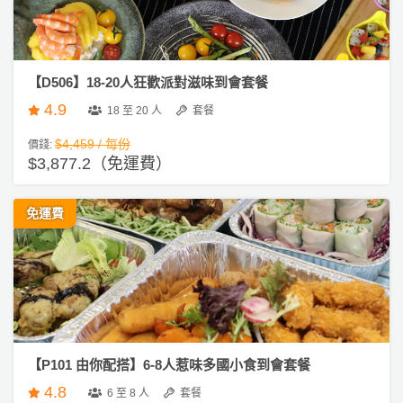
【D506】18-20人狂歡派對滋味到會套餐
4.9
18 至 20 人
套餐
$4,459 / 每份
價錢:
$3,877.2（免運費）
免運費
【P101 由你配搭】6-8人惹味多國小食到會套餐
4.8
6 至 8 人
套餐