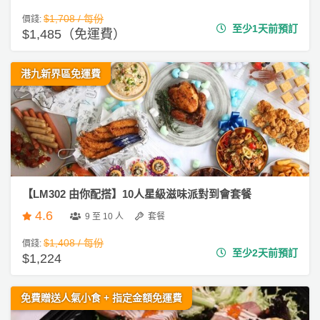
$1,708 / 每份
價錢:
至少1天前預訂
$1,485（免運費）
港九新界區免運費
【LM302 由你配搭】10人星級滋味派對到會套餐
4.6
9 至 10 人
套餐
$1,408 / 每份
價錢:
至少2天前預訂
$1,224
免費贈送人氣小食 + 指定金額免運費