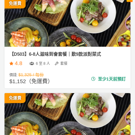
們
e
公
免運費
製
a
關
司
情
禮
／
於
活
侶
物
下
我
動
心
午
們
茶
場
願
婚
地
清
#
禮
佈
單
自
置
【D503】6-8人滋味到會套餐｜歎9款派對菜式
助
親
用
4.8
餐
6 至 8 人
套餐
子
品
活
$1,325 / 每份
價錢:
至少1天前預訂
動
$1,152（免運費）
即
食
即
免運費
煮
系
列
聚