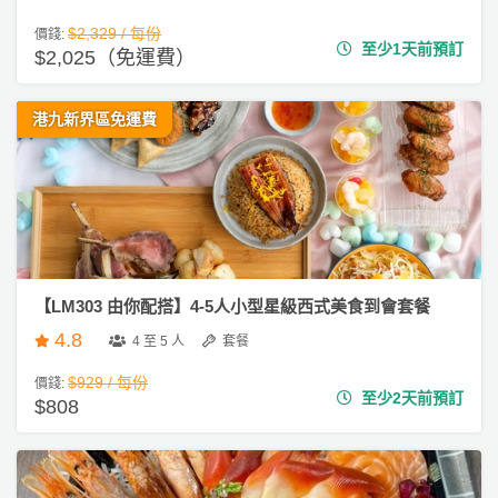
$2,329 / 每份
價錢:
至少1天前預訂
$2,025（免運費）
港九新界區免運費
【LM303 由你配搭】4-5人小型星級西式美食到會套餐
4.8
4 至 5 人
套餐
$929 / 每份
價錢:
至少2天前預訂
$808