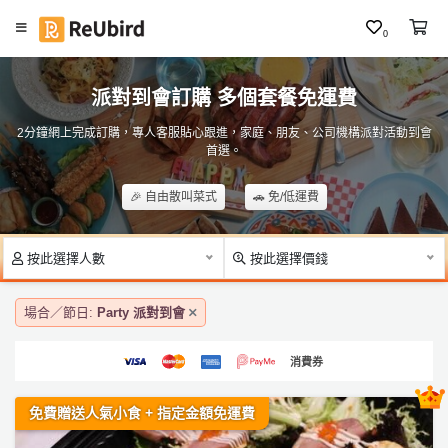
0
#
繁
聖
派對到會訂購 多個套餐免運費
中
誕
E
到
2分鐘網上完成訂購，專人客服貼心跟進，家庭、朋友、公司機構派對活動到會
N
首選。
會
F
#
🎉 自由散叫菜式
🚗 免/低運費
A
大
食
Q
會
按此選擇人數
按此選擇價錢
食
物
登
場合／節日:
Party 派對到會
／
入
到
會
消費券
註
冊
#
免費贈送人氣小食 + 指定金額免運費
P
ar