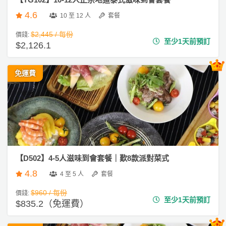
會
到
t
4.6
10 至 12 人
套餐
會
y
#
會
活
美
$2,445 / 每份
價錢:
企
至少1天前預訂
員
朋
動
$2,126.1
食
業
計
友
攻
活
劃
特
聚
略
動
免運費
色
會
到
會
蛋
社
慶
會
糕
#
交
祝
員
親
軟
花
生
需
子
件
束
日
知
到
及
會
【D502】4-5人滋味到會套餐｜歎8款派對菜式
拍
花
4.8
拖
夾
#
4 至 5 人
套餐
藝
Hi
時
禮
聯
$960 / 每份
價錢:
g
企
間
品
至少1天前預訂
絡
$835.2（免運費）
h
業
神
我
T
/
訂
器