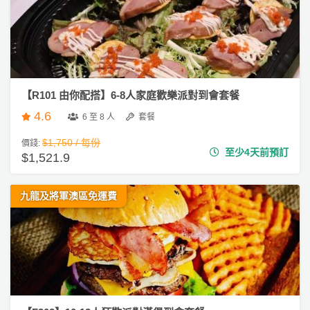
【R101 由你配搭】6-8人家庭歡樂派對到會套餐
4.6
6 至 8 人
套餐
$1,750 / 每份
價錢:
至少4天前預訂
$1,521.9
九龍及將軍澳區免運費