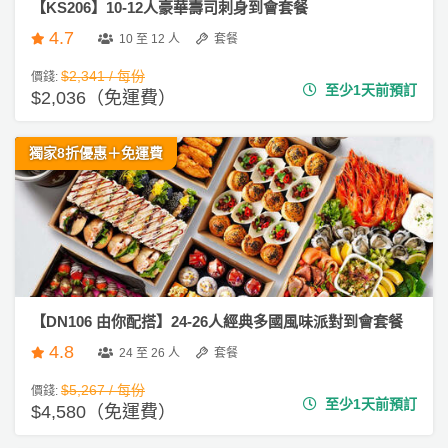
【KS206】10-12人豪華壽司刺身到會套餐
4.7
10 至 12 人
套餐
$2,341 / 每份
價錢:
至少1天前預訂
$2,036（免運費）
獨家8折優惠＋免運費
【DN106 由你配搭】24-26人經典多國風味派對到會套餐
4.8
24 至 26 人
套餐
$5,267 / 每份
價錢:
至少1天前預訂
$4,580（免運費）