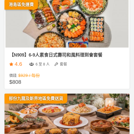
港島區免運費
【N909】6-9人素食日式壽司和風料理到會套餐
4.6
6 至 8 人
套餐
$929 / 每份
價錢:
$808
部份九龍及新界地區免費送貨