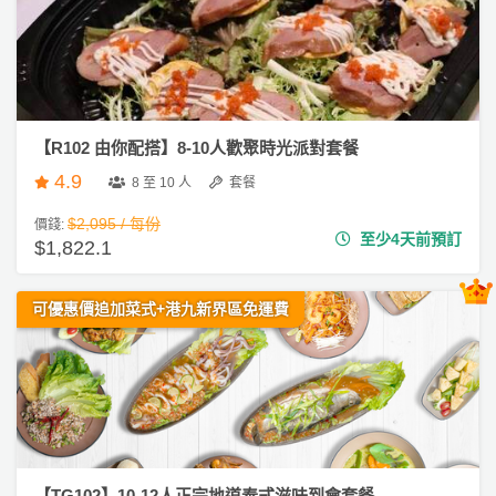
ty
服
派
務
對
及
到
產
會
品
【R102 由你配搭】8-10人歡聚時光派對套餐
#
分
生
4.9
類
8 至 10 人
套餐
日
到
$2,095 / 每份
價錢:
至少4天前預訂
會
$1,822.1
活
P
動
a
#
類
r
可優惠價追加菜式+港九新界區免運費
婚
禮
型
t
到
y
會
R
活
搞
o
#
動
P
o
早
攻
a
m
餐
略
r
到
【TG102】10-12人正宗地道泰式滋味到會套餐