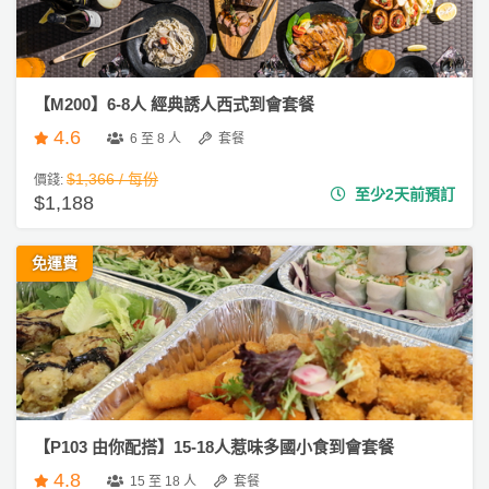
【M200】6-8人 經典誘人西式到會套餐
4.6
6 至 8 人
套餐
$1,366 / 每份
價錢:
至少2天前預訂
$1,188
免運費
【P103 由你配搭】15-18人惹味多國小食到會套餐
4.8
15 至 18 人
套餐