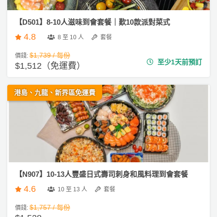
會
及
【D501】8-10人滋味到會套餐｜歎10款派對菜式
拍
4.8
8 至 10 人
套餐
拖
餐
$1,739 / 每份
價錢:
至少1天前預訂
廳
$1,512（免運費）
B
港島、九龍、新界區免運費
B
Q
場
地
新
奇
【N907】10-13人豐盛日式壽司刺身和風料理到會套餐
玩
4.6
10 至 13 人
套餐
樂
$1,757 / 每份
價錢:
體