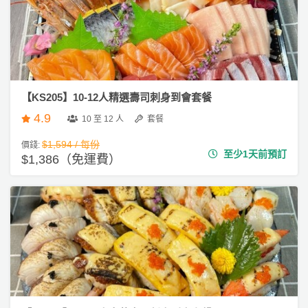
【KS205】10-12人精選壽司刺身到會套餐
4.9
10 至 12 人
套餐
$1,594 / 每份
價錢:
至少1天前預訂
$1,386（免運費）