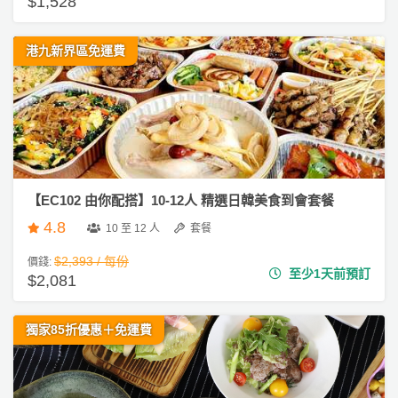
$1,528
驗
手
港九新界區免運費
作
工
作
坊
戶
外
【EC102 由你配搭】10-12人 精選日韓美食到會套餐
玩
4.8
10 至 12 人
套餐
樂
$2,393 / 每份
價錢:
遊
至少1天前預訂
$2,081
艇
出
獨家85折優惠＋免運費
租