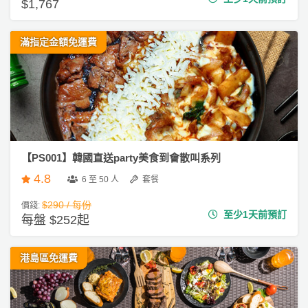
$1,767
滿指定金額免運費
【PS001】韓國直送party美食到會散叫系列
4.8
6 至 50 人
套餐
$290 / 每份
價錢:
至少1天前預訂
每盤 $252起
港島區免運費