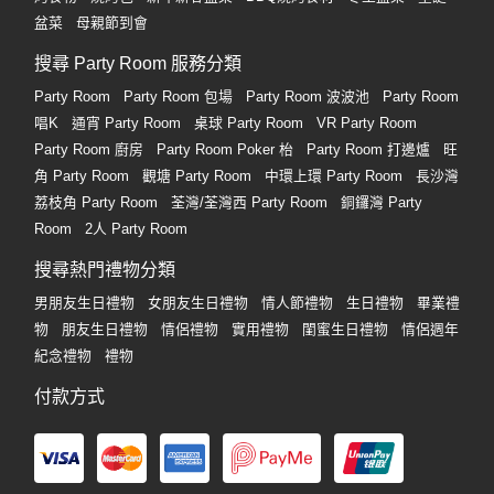
動
心
們
盆菜
母親節到會
場
願
婚
地
清
搜尋 Party Room 服務分類
禮
佈
單
Party Room
Party Room 包場
Party Room 波波池
Party Room
置
唱K
通宵 Party Room
桌球 Party Room
VR Party Room
親
用
Party Room 廚房
Party Room Poker 枱
Party Room 打邊爐
旺
子
品
角 Party Room
觀塘 Party Room
中環上環 Party Room
長沙灣
活
荔枝角 Party Room
荃灣/荃灣西 Party Room
銅鑼灣 Party
動
即
Room
2人 Party Room
食
即
搜尋熱門禮物分類
煮
男朋友生日禮物
女朋友生日禮物
情人節禮物
生日禮物
畢業禮
系
物
朋友生日禮物
情侶禮物
實用禮物
閨蜜生日禮物
情侶週年
列
紀念禮物
禮物
聚
付款方式
會
及
拍