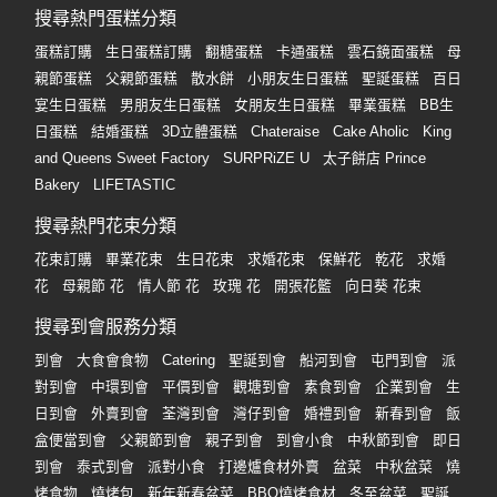
員
朋
動
食
搜尋熱門蛋糕分類
計
友
攻
蛋糕訂購
生日蛋糕訂購
翻糖蛋糕
卡通蛋糕
雲石鏡面蛋糕
母
劃
特
聚
略
親節蛋糕
父親節蛋糕
散水餅
小朋友生日蛋糕
聖誕蛋糕
百日
色
會
宴生日蛋糕
男朋友生日蛋糕
女朋友生日蛋糕
畢業蛋糕
BB生
蛋
日蛋糕
結婚蛋糕
3D立體蛋糕
Chateraise
Cake Aholic
King
社
慶
會
糕
and Queens Sweet Factory
SURPRiZE U
太子餅店 Prince
交
祝
員
Bakery
LIFETASTIC
軟
花
生
需
件
束
日
知
搜尋熱門花束分類
及
花束訂購
畢業花束
生日花束
求婚花束
保鮮花
乾花
求婚
拍
花
花
母親節 花
情人節 花
玫瑰 花
開張花籃
向日葵 花束
拖
夾
藝
時
禮
搜尋到會服務分類
聯
企
間
品
絡
到會
大食會食物
Catering
聖誕到會
船河到會
屯門到會
派
業
神
我
對到會
中環到會
平價到會
觀塘到會
素食到會
企業到會
生
/
訂
器
們
日到會
外賣到會
荃灣到會
灣仔到會
婚禮到會
新春到會
飯
公
製
關
盒便當到會
父親節到會
親子到會
到會小食
中秋節到會
即日
司
情
禮
於
到會
泰式到會
派對小食
打邊爐食材外賣
盆菜
中秋盆菜
燒
活
侶
物
我
烤食物
燒烤包
新年新春盆菜
BBQ燒烤食材
冬至盆菜
聖誕