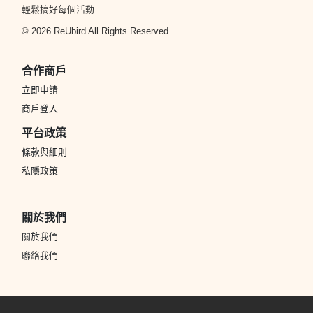
產
輕鬆搞好每個活動
品
© 2026 ReUbird All Rights Reserved.
分
類
合作商戶
立即申請
活
P
商戶登入
動
a
平台政策
類
r
條款與細則
型
t
私隱政策
y
R
活
搞
o
關於我們
動
P
o
攻
a
關於我們
m
略
r
聯絡我們
到
t
會
y
會
活
美