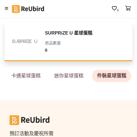
0
繁
中
SURPRiZE U 星球蛋糕
E
商品數量
N
0
登
入
卡通星球蛋糕
迷你星球蛋糕
件裝星球蛋糕
註
冊
服
務
及
預訂活動及慶祝所需