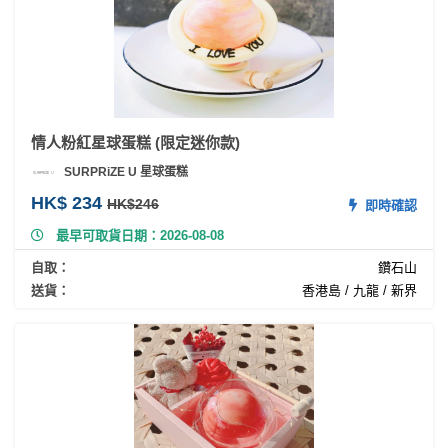
情人粉紅星球蛋糕 (限定迷你款)
SURPRiZE U 星球蛋糕
HK$ 234
HK$246
即時確認
最早可取貨日期：2026-08-08
自取：
鑽石山
送貨：
香港島 / 九龍 / 新界