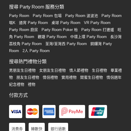
搜尋 Party Room 服務分類
Party Room
Party Room 包場
Party Room 波波池
Party Room
唱K
通宵 Party Room
桌球 Party Room
VR Party Room
Party Room 廚房
Party Room Poker 枱
Party Room 打邊爐
旺
角 Party Room
觀塘 Party Room
中環上環 Party Room
長沙灣
荔枝角 Party Room
荃灣/荃灣西 Party Room
銅鑼灣 Party
Room
2人 Party Room
搜尋熱門禮物分類
男朋友生日禮物
女朋友生日禮物
情人節禮物
生日禮物
畢業禮
物
朋友生日禮物
情侶禮物
實用禮物
閨蜜生日禮物
情侶週年
紀念禮物
禮物
付款方式
消費券
轉數快
銀行過數