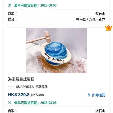
動
心
們
最早可取貨日期：2026-08-08
場
願
婚
地
清
自取：
鑽石山
禮
佈
單
送貨：
香港島 / 九龍 / 新界
置
親
用
子
品
活
動
即
食
即
煮
系
列
海王藍星球蛋糕
SURPRiZE U 星球蛋糕
聚
HK$ 329.8
HK$388
會
即時確認
及
最早可取貨日期：2026-08-08
拍
自取：
鑽石山