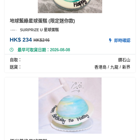
地球藍綠星球蛋糕 (限定迷你款)
SURPRiZE U 星球蛋糕
HK$ 234
HK$246
即時確認
最早可取貨日期：2026-08-08
自取：
鑽石山
送貨：
香港島 / 九龍 / 新界