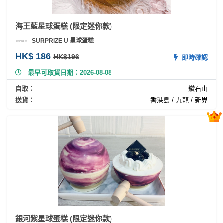
產
品
海王藍星球蛋糕 (限定迷你款)
分
類
SURPRiZE U 星球蛋糕
HK$ 186
HK$196
即時確認
最早可取貨日期：2026-08-08
活
P
動
a
自取：
鑽石山
類
r
送貨：
香港島 / 九龍 / 新界
型
t
y
R
活
搞
o
動
P
o
攻
a
m
略
r
到
t
會
y
會
活
美
銀河紫星球蛋糕 (限定迷你款)