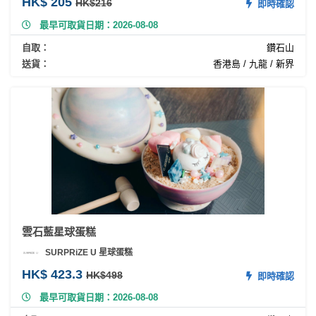
HK$ 205
HK$216
即時確認
最早可取貨日期：2026-08-08
自取：
鑽石山
送貨：
香港島 / 九龍 / 新界
雲石藍星球蛋糕
SURPRiZE U 星球蛋糕
HK$ 423.3
HK$498
即時確認
最早可取貨日期：2026-08-08