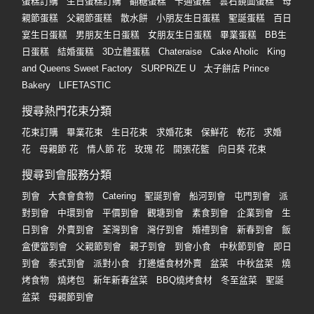
蛋糕訂購
生日蛋糕訂購
翻糖蛋糕
卡通蛋糕
雲石鏡面蛋糕
母
親節蛋糕
父親節蛋糕
散水餅
小朋友生日蛋糕
聖誕蛋糕
百日
宴生日蛋糕
男朋友生日蛋糕
女朋友生日蛋糕
畢業蛋糕
BB生
日蛋糕
結婚蛋糕
3D立體蛋糕
Chateraise
Cake Aholic
King
and Queens Sweet Factory
SURPRiZE U
太子餅店 Prince
Bakery
LIFETASTIC
搜尋熱門花束分類
花束訂購
畢業花束
生日花束
求婚花束
保鮮花
乾花
求婚
花
母親節 花
情人節 花
玫瑰 花
開張花籃
向日葵 花束
搜尋到會服務分類
到會
大食會食物
Catering
聖誕到會
船河到會
屯門到會
派
對到會
中環到會
平價到會
觀塘到會
素食到會
企業到會
生
日到會
外賣到會
荃灣到會
灣仔到會
婚禮到會
新春到會
飯
盒便當到會
父親節到會
親子到會
到會小食
中秋節到會
即日
到會
泰式到會
派對小食
打邊爐食材外賣
盆菜
中秋盆菜
燒
烤食物
燒烤包
新年新春盆菜
BBQ燒烤食材
冬至盆菜
聖誕
盆菜
母親節到會