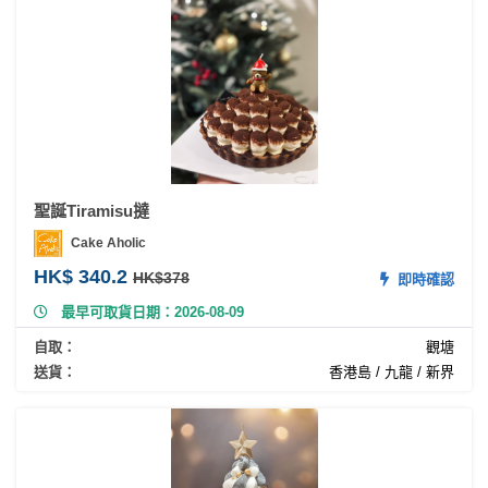
工
作
坊
戶
外
玩
樂
聖誕Tiramisu撻
Cake Aholic
遊
艇
HK$ 340.2
HK$378
即時確認
出
最早可取貨日期：2026-08-09
租
自取：
觀塘
送貨：
香港島 / 九龍 / 新界