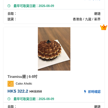
動
心
們
最早可取貨日期：2026-08-09
場
願
婚
地
清
自取：
觀塘
禮
佈
單
送貨：
香港島 / 九龍 / 新界
置
親
用
子
品
活
動
即
食
即
煮
系
列
Tiramisu撻 | 6-8吋
Cake Aholic
聚
HK$ 322.2
會
HK$358
即時確認
及
最早可取貨日期：2026-08-09
拍
自取：
觀塘