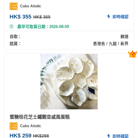
員
朋
動
食
Cake Aholic
計
友
攻
HK$ 355
劃
特
聚
略
HK$ 365
即時確認
色
會
最早可取貨日期：2026-08-09
蛋
自取：
觀塘
社
慶
會
糕
送貨：
香港島 / 九龍 / 新界
交
祝
員
軟
花
生
需
件
束
日
知
及
拍
花
拖
夾
藝
時
禮
聯
企
間
品
絡
業
神
我
/
訂
器
們
公
蜜糖桂花芝士鐵觀音戚風蛋糕
製
關
司
情
禮
Cake Aholic
於
活
侶
物
HK$ 259
我
HK$288
即時確認