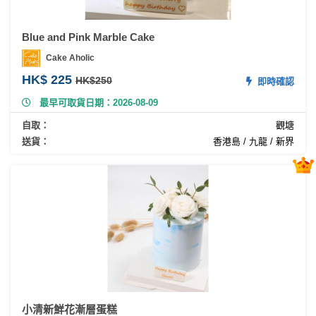
產
品
Blue and Pink Marble Cake
分
類
Cake Aholic
HK$ 225
HK$250
即時確認
最早可取貨日期：2026-08-09
活
P
動
a
自取：
觀塘
類
r
送貨：
香港島 / 九龍 / 新界
型
t
y
R
活
搞
o
動
P
o
攻
a
m
略
r
到
t
會
y
會
活
美
小清新鮮花漸層蛋糕