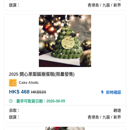
拖
送貨：
香港島 / 九龍 / 新界
餐
廳
B
B
Q
場
地
新
2025 開心果聖誕樹蛋糕(限量發售)
奇
Cake Aholic
玩
HK$ 468
HK$520
即時確認
樂
最早可取貨日期：2026-08-09
體
驗
自取：
觀塘
送貨：
香港島 / 九龍 / 新界
手
作