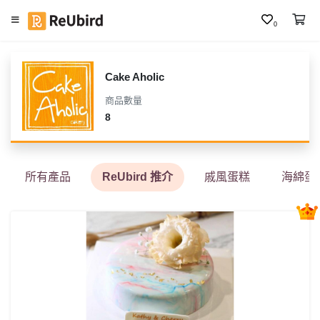
0
繁
中
Cake Aholic
E
商品數量
N
8
登
入
所有產品
ReUbird 推介
戚風蛋糕
海綿蛋
註
冊
服
務
及