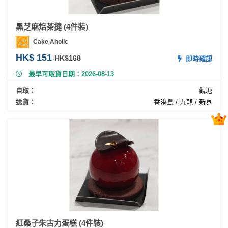
產
品
黑芝麻焙茶撻 (4件裝)
分
類
Cake Aholic
HK$ 151
HK$168
即時確認
最早可取貨日期：2026-08-13
活
P
動
a
自取：
觀塘
類
r
送貨：
香港島 / 九龍 / 新界
型
t
y
R
活
搞
o
動
P
o
攻
a
m
略
r
到
t
會
y
會
活
美
紅桑子朱古力蛋糕 (4件裝)