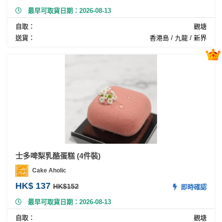
動
心
們
最早可取貨日期：2026-08-13
場
願
婚
地
清
自取：
觀塘
禮
佈
單
送貨：
香港島 / 九龍 / 新界
置
親
用
子
品
活
動
即
食
即
煮
系
列
士多啤梨乳酪蛋糕 (4件裝)
Cake Aholic
聚
HK$ 137
HK$152
會
即時確認
及
最早可取貨日期：2026-08-13
拍
自取：
觀塘