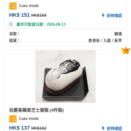
員
朋
動
食
Cake Aholic
計
友
攻
HK$ 151
HK$168
劃
特
聚
略
即時確認
色
會
最早可取貨日期：2026-08-13
蛋
自取：
觀塘
社
慶
會
糕
送貨：
香港島 / 九龍 / 新界
交
祝
員
軟
花
生
需
件
束
日
知
及
拍
花
拖
夾
藝
時
禮
聯
企
間
品
絡
業
神
我
/
訂
器
們
伯爵茶蘋果芝士蛋糕 (4件裝)
公
製
關
司
情
禮
Cake Aholic
於
活
侶
物
HK$ 137
HK$152
我
即時確認