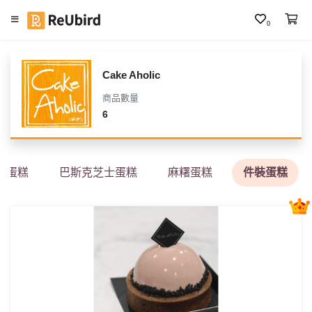
0
繁
中
Cake Aholic
E
商品數量
N
6
登
入
石蛋糕
巴斯克芝士蛋糕
麻糬蛋糕
件裝蛋糕
註
冊
服
務
及