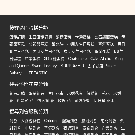
搜尋熱門蛋糕分類
蛋糕訂購
生日蛋糕訂購
翻糖蛋糕
卡通蛋糕
雲石鏡面蛋糕
母
親節蛋糕
父親節蛋糕
散水餅
小朋友生日蛋糕
聖誕蛋糕
百日
宴生日蛋糕
男朋友生日蛋糕
女朋友生日蛋糕
畢業蛋糕
BB生
日蛋糕
結婚蛋糕
3D立體蛋糕
Chateraise
Cake Aholic
King
and Queens Sweet Factory
SURPRiZE U
太子餅店 Prince
Bakery
LIFETASTIC
搜尋熱門花束分類
花束訂購
畢業花束
生日花束
求婚花束
保鮮花
乾花
求婚
花
母親節 花
情人節 花
玫瑰 花
開張花籃
向日葵 花束
搜尋到會服務分類
到會
大食會食物
Catering
聖誕到會
船河到會
屯門到會
派
對到會
中環到會
平價到會
觀塘到會
素食到會
企業到會
生