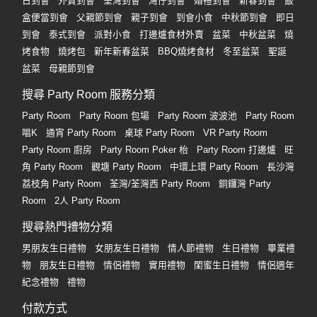
日到會
外賣到會
荃灣到會
灣仔到會
婚禮到會
新春到會
飯
盒便當到會
父親節到會
親子到會
到會小食
中秋節到會
即日
到會
泰式到會
派對小食
打邊爐食材外賣
盆菜
中秋盆菜
燒
烤食物
燒烤包
新年新春盆菜
BBQ燒烤食材
冬至盆菜
聖誕
盆菜
母親節到會
搜尋 Party Room 服務分類
Party Room
Party Room 包場
Party Room 波波池
Party Room
唱K
通宵 Party Room
桌球 Party Room
VR Party Room
Party Room 廚房
Party Room Poker 枱
Party Room 打邊爐
旺
角 Party Room
觀塘 Party Room
中環上環 Party Room
長沙灣
荔枝角 Party Room
荃灣/荃灣西 Party Room
銅鑼灣 Party
Room
2人 Party Room
搜尋熱門禮物分類
男朋友生日禮物
女朋友生日禮物
情人節禮物
生日禮物
畢業禮
物
朋友生日禮物
情侶禮物
實用禮物
閨蜜生日禮物
情侶週年
紀念禮物
禮物
付款方式