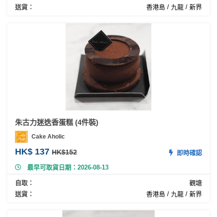
拖
送貨：
香港島 / 九龍 / 新界
餐
廳
B
B
Q
場
地
朱古力迷迭香蛋糕 (4件裝)
新
奇
Cake Aholic
玩
HK$ 137
HK$152
即時確認
樂
最早可取貨日期：2026-08-13
體
驗
自取：
觀塘
送貨：
香港島 / 九龍 / 新界
手
作