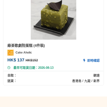
工
作
坊
戶
外
玩
樂
綠茶歌劇院蛋糕 (4件裝)
Cake Aholic
遊
HK$ 137
艇
HK$152
即時確認
出
最早可取貨日期：2026-08-13
租
自取：
觀塘
送貨：
香港島 / 九龍 / 新界