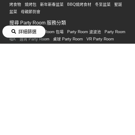
盆菜
母親節到會
搜尋 Party Room 服務分類
Party Room
Party Room 包場
Party Room 波波池
Party Room
詳細篩選
唱K
通宵 Party Room
桌球 Party Room
VR Party Room
Party Room 廚房
Party Room Poker 枱
Party Room 打邊爐
旺
角 Party Room
觀塘 Party Room
中環上環 Party Room
長沙灣
荔枝角 Party Room
荃灣/荃灣西 Party Room
銅鑼灣 Party
Room
2人 Party Room
搜尋熱門禮物分類
男朋友生日禮物
女朋友生日禮物
情人節禮物
生日禮物
畢業禮
物
朋友生日禮物
情侶禮物
實用禮物
閨蜜生日禮物
情侶週年
紀念禮物
禮物
付款方式