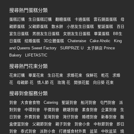
搜尋熱門蛋糕分類
蛋糕訂購
生日蛋糕訂購
翻糖蛋糕
卡通蛋糕
雲石鏡面蛋糕
母
親節蛋糕
父親節蛋糕
散水餅
小朋友生日蛋糕
聖誕蛋糕
百日
宴生日蛋糕
男朋友生日蛋糕
女朋友生日蛋糕
畢業蛋糕
BB生
日蛋糕
結婚蛋糕
3D立體蛋糕
Chateraise
Cake Aholic
King
and Queens Sweet Factory
SURPRiZE U
太子餅店 Prince
Bakery
LIFETASTIC
搜尋熱門花束分類
花束訂購
畢業花束
生日花束
求婚花束
保鮮花
乾花
求婚
花
母親節 花
情人節 花
玫瑰 花
開張花籃
向日葵 花束
搜尋到會服務分類
到會
大食會食物
Catering
聖誕到會
船河到會
屯門到會
派
對到會
中環到會
平價到會
觀塘到會
素食到會
企業到會
生
日到會
外賣到會
荃灣到會
灣仔到會
婚禮到會
新春到會
飯
盒便當到會
父親節到會
親子到會
到會小食
中秋節到會
即日
到會
泰式到會
派對小食
打邊爐食材外賣
盆菜
中秋盆菜
燒
烤食物
燒烤包
新年新春盆菜
BBQ燒烤食材
冬至盆菜
聖誕