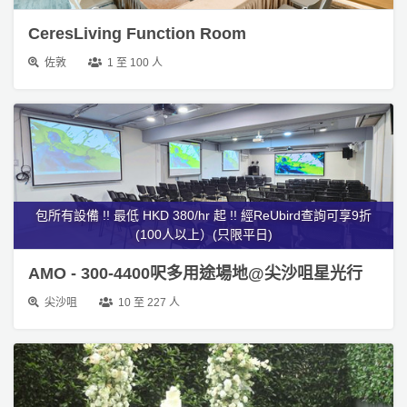
動
心
CeresLiving Function Room
們
場
願
婚
佐敦
1 至 100 人
地
清
禮
佈
單
置
親
用
子
品
活
動
即
包所有設備 !! 最低 HKD 380/hr 起 !! 經ReUbird查詢可享9折
食
(100人以上）(只限平日)
即
煮
AMO - 300-4400呎多用途場地@尖沙咀星光行
系
列
尖沙咀
10 至 227 人
聚
會
及
拍