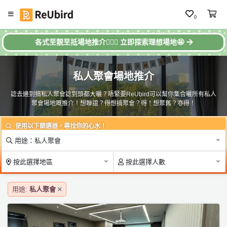
0
#
繁
各式至靚至抵場地推介🙆🏼‍♀️ 立即探索理想場地🤩
場
中
地
E
推
私人聚會場地推介
N
介
諗去邊到搞私人聚會諗到頭都大曬？唔緊要ReUbird可以幫你集合曬所有私人
聚會場地嘅推介！想聯誼？得想搞聚會？得！想聚舊？亦得！
登
入
用途：私人聚會
註
按此選擇地區
按此選擇人數
冊
用途:
私人聚會
服
務
及