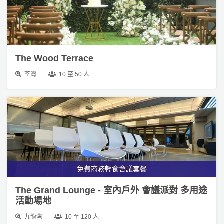
拖
餐
廳
The Wood Terrace
B
B
荃灣
10 至 50 人
Q
場
地
新
奇
玩
免費商務輕食會議套餐
樂
體
The Grand Lounge - 室內戶外 會議派對 多用途
驗
活動場地
九龍灣
10 至 120 人
手
作