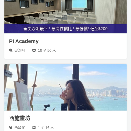
產
品
分
全尖沙咀最平 ! 最高性價比 ! 最低價! 低至$200
類
PI Academy
活
P
尖沙咀
10 至 50 人
動
a
類
r
型
t
y
R
活
搞
o
動
P
o
攻
a
m
略
r
西施畫坊
到
t
會
y
西營盤
1 至 16 人
會
活
美