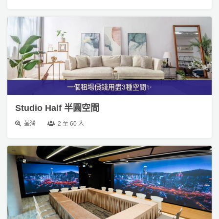
員
朋
動
食
計
友
攻
劃
特
聚
略
色
會
蛋
社
慶
會
糕
交
祝
員
一個租場價錢用盡3種空間✨
軟
花
生
需
件
束
日
知
Studio Half 半圓空間
及
荃灣
2 至 60 人
拍
花
拖
夾
藝
時
禮
聯
企
間
品
絡
業
神
我
/
訂
器
們
公
製
關
司
情
禮
於
活
侶
物
我