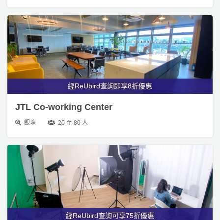
工
作
坊
戶
外
經ReUbird查詢即享8折優惠
玩
樂
JTL Co-working Center
遊
觀塘
20 至 80 人
艇
出
租
經ReUbird查詢可享75折優惠