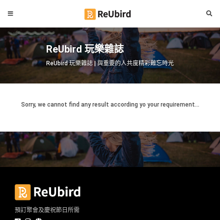
#
繁
生
ReUbird 玩樂雜誌
中
日
EN
ReUbird 玩樂雜誌 | 與重要的人共度精彩難忘時光
#
拍
登
拖
好
Sorry, we cannot find any result according yo your requirement...
入
去
處
註
冊
#
室
內
好
服
去
務
處
及
預訂聚會及慶祝節日所需
產
#