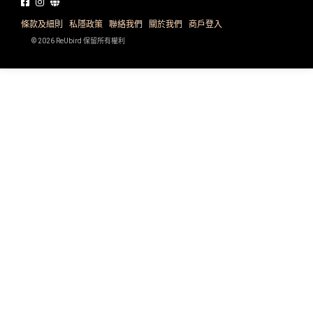
品
禮
物
分
條款及細則
私隱政策
聯絡我們
關於我們
商戶登入
類
© 2026 ReUbird 保留所有權利
#18
區
好
活
Party
去
動
Room
處
類
到
#Party
型
Room
會
美
#
活
食
搞
影
動
Party
相
特
攻
好
色
朋
略
去
蛋
友
處
糕
聚
#
會
會
活
美
花
員
動
食