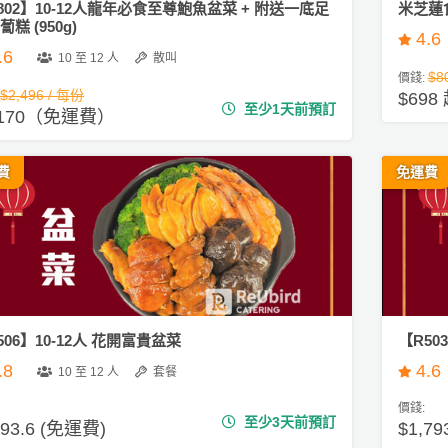
802】10-12人龍年必食至尊鮑魚盆菜 + 附送一底足
米芝蓮
糕 (950g)
4.6
.6
10 至 12 人
散叫
$8
價錢:
$2,496 / 每份
$698
至少1天前預訂
,170（免運費）
費
免運費
506】10-12人 花開富貴盆菜
【R50
.8
4.6
10 至 12 人
套餐
價錢:
至少3天前預訂
793.6 (免運費)
$1,79