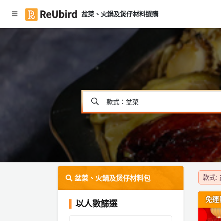
盆菜、火鍋及煲仔材料選購
#
繁
燒
中
烤
E
套
N
餐
#
款式：盆菜
火
登
鍋
入
#
註
盆
冊
菜
#
款式:
盆菜、火鍋及煲仔材料包
中
服
秋
免運
務
以人數篩選
盆
及
菜