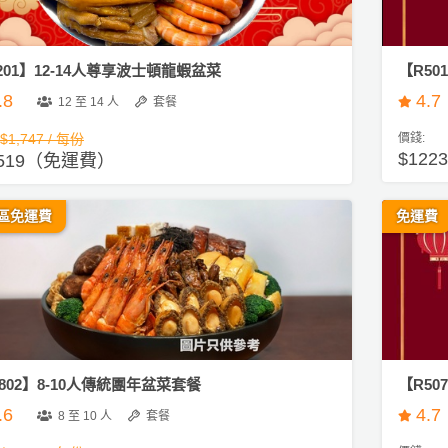
201】12-14人尊享波士頓龍蝦盆菜
【R5
.8
4.7
12 至 14 人
套餐
$1,747 / 每份
價錢:
$122
,519（免運費）
區免運費
免運費
802】8-10人傳統團年盆菜套餐
【R50
.6
4.7
8 至 10 人
套餐