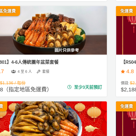
區免運費
免運費
801】4-6人傳統團年盆菜套餐
【R50
.7
4.8
4 至 6 人
套餐
$1,136 / 每份
$2
價錢:
至少3天前預訂
988（指定地區免運費）
$2,1
費
免運費