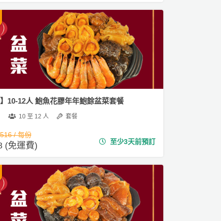
4】10-12人 鮑魚花膠年年鮑餘盆菜套餐
10 至 12 人
套餐
,516 / 每份
至少3天前預訂
88 (免運費)