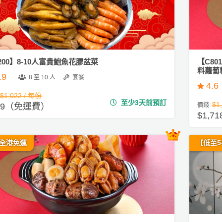
200】8-10人富貴鮑魚花膠盆菜
【C80
料蘿蔔糕 
.9
8 至 10 人
套餐
4.6
$1,022 / 每份
至少3天前預訂
$1
89（免運費）
價錢:
$1,
+全港免運
【低至5