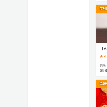
動
心
們
場
願
港島
婚
地
清
禮
佈
單
置
親
用
子
品
活
動
即
【M
食
4
即
煮
價錢:
系
$
列
免運
聚
會
及
拍