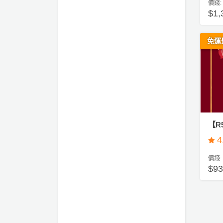
價錢:
工
$1
作
坊
免運
戶
外
玩
樂
遊
艇
【R
出
4
租
價錢:
$9