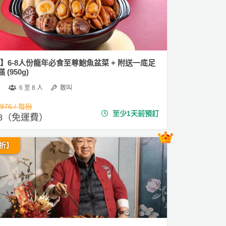
1】6-8人份龍年必食至尊鮑魚盆菜 + 附送一底足
(950g)
6 至 8 人
散叫
,976 / 每份
至少1天前預訂
718（免運費）
折】