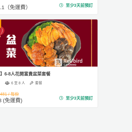
至少3天前預訂
66.1（免運費）
5】6-8人花開富貴盆菜套餐
6 至 8 人
套餐
,481 / 每份
至少3天前預訂
88 (免運費)