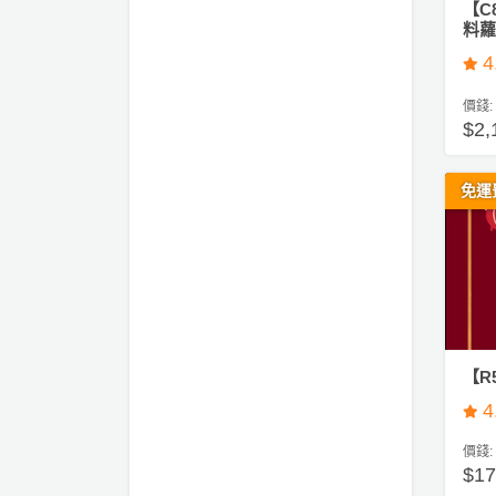
員
朋
動
【C
食
料蘿蔔
計
友
攻
劃
特
聚
略
4
色
會
價錢:
蛋
$2
社
慶
會
糕
交
祝
員
軟
花
生
需
免運
件
束
日
知
及
拍
花
拖
夾
藝
時
禮
聯
企
間
品
絡
業
神
【R
我
/
訂
器
們
4
公
製
關
司
情
禮
價錢:
於
活
侶
$1
物
我