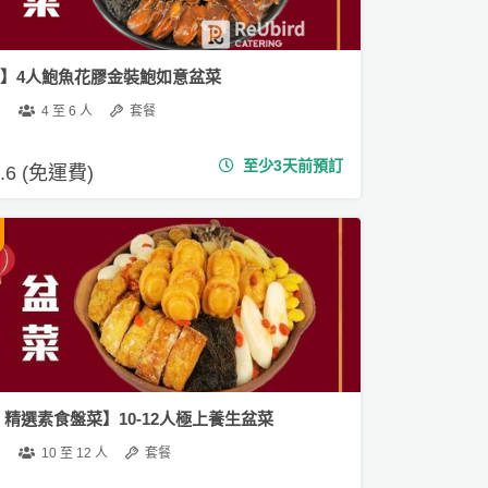
01】4人鮑魚花膠金裝鮑如意盆菜
4 至 6 人
套餐
至少3天前預訂
3.6 (免運費)
7 精選素食盤菜】10-12人極上養生盆菜
10 至 12 人
套餐