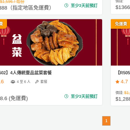
$1,596 / 每份
價錢:
至少3天前預訂
$13
,388（指定地區免運費）
費
免運費
502】4人傳統壹品盆菜套餐
【R50
.6
4.7
4 至 6 人
套餐
$1
價錢:
至少3天前預訂
38.6 (免運費)
$1,2
1