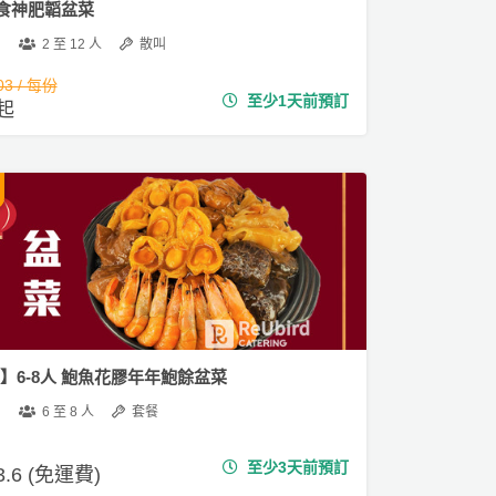
食神肥韜盆菜
2 至 12 人
散叫
03 / 每份
至少1天前預訂
 起
3】6-8人 鮑魚花膠年年鮑餘盆菜
6 至 8 人
套餐
至少3天前預訂
3.6 (免運費)