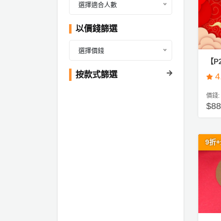
產
選擇適合人數
#
品
新
分
以價錢篩選
年
類
盆
選擇價錢
菜
【P
活
P
按款式篩選
4
動
a
價錢:
類
r
$8
型
t
y
R
9折
活
搞
o
動
P
o
攻
a
m
略
r
到
t
會
y
會
活
美