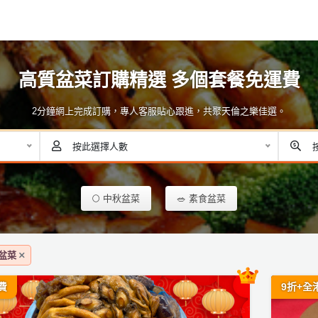
高質盆菜訂購精選 多個套餐免運費
2分鐘網上完成訂購，專人客服貼心跟進，共聚天倫之樂佳選。
按此選擇人數
🌕 中秋盆菜
🥗 素食盆菜
盆菜
費
9折+全