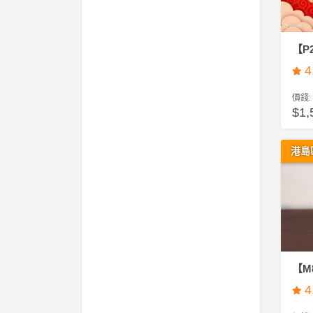
拖
餐
廳
【P
B
4
B
Q
價錢:
$1
場
地
港島
新
奇
玩
樂
體
驗
【M
4
手
作