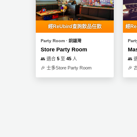
動
心
們
場
願
婚
地
清
禮
佈
單
經ReUbird查詢飲品任飲
經R
置
親
用
Party Room ∙ 銅鑼灣
Par
子
品
Store Party Room
Mas
活
動
即
👥
適合
5
至
45
人
👥
食
🎉
士多Store Party Room
🎉
即
煮
系
列
聚
會
及
拍