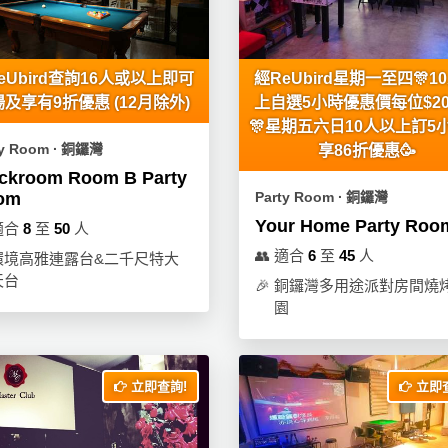
eUbird查詢16人或以上即可
經ReUbird星期一至四🎊1
及享有9折優惠 (12月除外)
上自選5小時優惠價每位$200
🎊星期五六日10人以上訂5
ty Room ∙ 銅鑼灣
享86折優惠🥳
ckroom Room B Party
om
Party Room ∙ 銅鑼灣
Your Home Party Roo
適合
8
至
50
人
👥
適合
6
至
45
人
環境高雅連露台&二千尺特大
天台
🎉
銅鑼灣多用途派對房間燒
園
立即查詢!
立即查