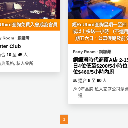
eUbird查詢免費入會成為會員
經ReUbird查詢星期一至四 
或以上多送一小時 （不適
ty Room ∙ 銅鑼灣
期五六日，公眾假期及前
ter Club
Party Room ∙ 銅鑼灣
適合
10
至
45
人
銅鑼灣時代商厦A店 2-1
古典風格, 私人會所
日4位低至$200/5小時位
位$460/5小時內廁
👥
適合
8
至
60
人
🎉
9年品牌 私人家庭公司聚
選
1