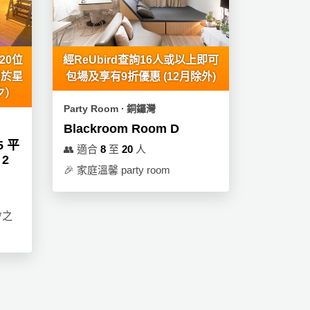
20位
經ReUbird查詢16人或以上即可
用於星
包場及享有9折優惠 (12月除外)
夕）
Party Room ∙ 銅鑼灣
Blackroom Room D
5 平
👥
適合
8
至
20
人
 2
🎉
家庭溫馨 party room
會之