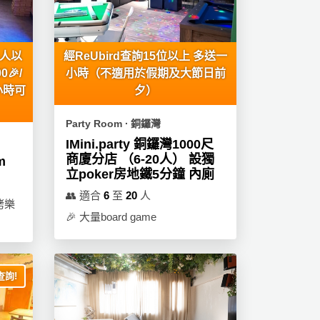
0人以
經ReUbird查詢15位以上 多送一
🎉/
小時（不適用於假期及大節日前
小時可
夕）
Party Room ∙ 銅鑼灣
IMini.party 銅鑼灣1000尺
商廈分店 （6-20人） 設獨
m
立poker房地鐵5分鐘 內廁
👥
適合
6
至
20
人
烤樂
🎉
大量board game
詢!