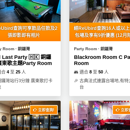
eUbird查詢可享飲品任飲及2
經ReUbird查詢16人或以
張即影即有相片
包場及享有9折優惠 (12月
ty Room ∙ 銅鑼灣
Party Room ∙ 銅鑼灣
 Last Party 🇭🇰 銅鑼
Blackroom Room C Pa
東歌主題Party Room
Room
適合
4
至
25
人
👥
適合
8
至
50
人
銅鑼灣站行3分鐘 廣東歌打卡
🎉
古典法式連露台場地,有特
位
台
立即查詢!
立即查