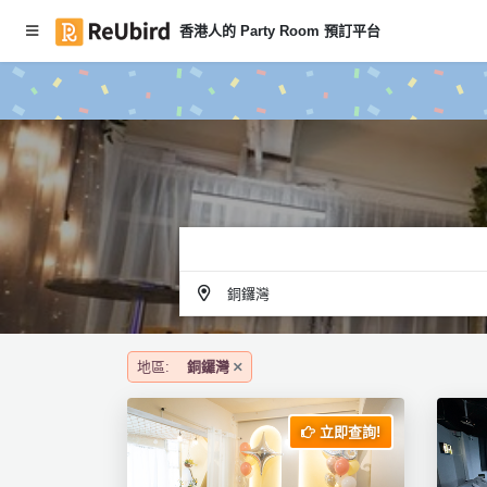
香港人的 Party Room 預訂平台
#
繁
本
中
月
E
P
N
ar
ty
R
o
登
o
入
m
銅鑼灣
推
註
介
冊
地區:
銅鑼灣
服
立即查詢!
務
及