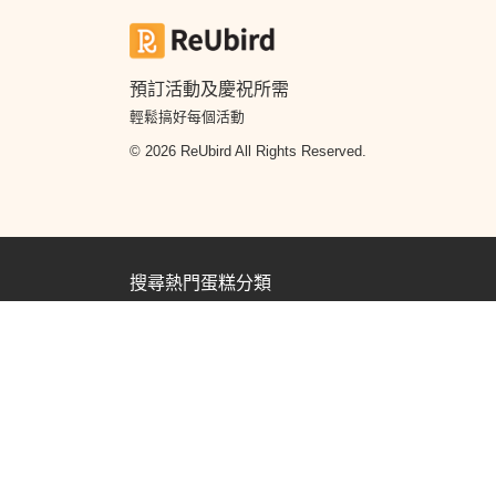
預訂活動及慶祝所需
輕鬆搞好每個活動
© 2026 ReUbird All Rights Reserved.
搜尋熱門蛋糕分類
蛋糕訂購
生日蛋糕訂購
翻糖蛋糕
卡通蛋糕
雲石鏡
糕
百日宴生日蛋糕
男朋友生日蛋糕
女朋友生日蛋糕
Aholic
King and Queens Sweet Factory
SURPRiZE U
搜尋熱門花束分類
花束訂購
畢業花束
生日花束
求婚花束
保鮮花
乾
束