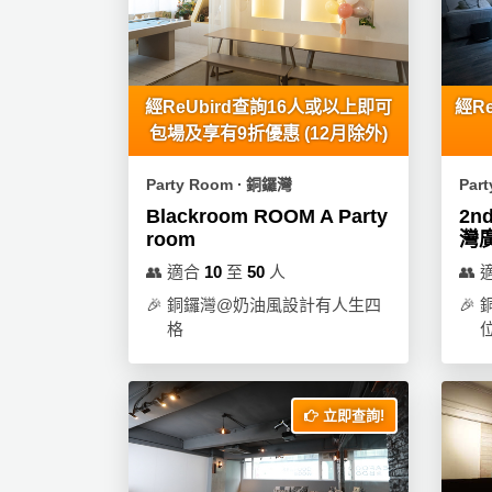
產
品
分
類
經ReUbird查詢16人或以上即可
經R
包場及享有9折優惠 (12月除外)
活
P
Party Room ∙ 銅鑼灣
Par
動
a
Blackroom ROOM A Party
2nd
類
r
room
灣廣
型
t
y
👥
適合
10
至
50
人
👥
R
🎉
銅鑼灣@奶油風設計有人生四
🎉
活
搞
o
格
動
P
o
攻
a
m
略
r
立即查詢!
到
t
會
y
會
活
美