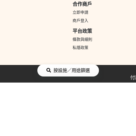
合作商戶
立即申請
商戶登入
平台政策
條款與細則
私隱政策
按設施／用途篩選
付
面蛋糕
母親節蛋糕
父親節蛋糕
散水餅
小朋友生日蛋糕
聖誕蛋
畢業蛋糕
BB生日蛋糕
結婚蛋糕
3D立體蛋糕
Chateraise
Cake
太子餅店 Prince Bakery
LIFETASTIC
花
求婚 花
母親節 花
情人節 花
玫瑰 花
開張花籃
向日葵 花