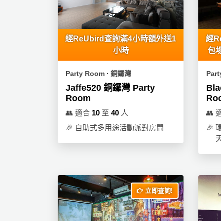
員
朋
動
食
計
友
攻
劃
特
聚
略
色
會
經ReUbird查詢滿4小時額外送1
經R
蛋
小時
包場
社
慶
會
糕
交
祝
員
Party Room ∙ 銅鑼灣
Par
軟
花
生
需
Jaffe520 銅鑼灣 Party
Bla
件
束
日
知
Room
Ro
及
👥
適合
10
至
40
人
👥
拍
花
🎉
自助式多用途活動派對房間
🎉
拖
夾
藝
時
禮
聯
企
間
品
絡
業
神
我
/
訂
器
們
公
製
立即查詢!
關
司
情
禮
於
活
侶
物
我