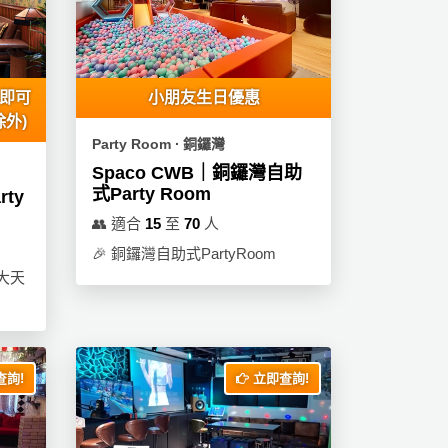
上即可
小朋友生日優惠
除外)
Party Room ∙ 銅鑼灣
Spaco CWB｜銅鑼灣自助
式Party Room
rty
👥
適合
15
至
70
人
🎉
銅鑼灣自助式PartyRoom
大天
詢!
立即查詢!