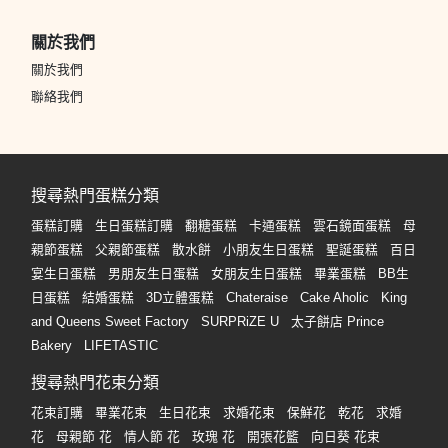
關於我們
關於我們
聯絡我們
搜尋熱門蛋糕分類
蛋糕訂購
生日蛋糕訂購
翻糖蛋糕
卡通蛋糕
雲石鏡面蛋糕
母
親節蛋糕
父親節蛋糕
散水餅
小朋友生日蛋糕
聖誕蛋糕
百日
宴生日蛋糕
男朋友生日蛋糕
女朋友生日蛋糕
畢業蛋糕
BB生
日蛋糕
結婚蛋糕
3D立體蛋糕
Chateraise
Cake Aholic
King
and Queens Sweet Factory
SURPRiZE U
太子餅店 Prince
Bakery
LIFETASTIC
搜尋熱門花束分類
花束訂購
畢業花束
生日花束
求婚花束
保鮮花
乾花
求婚
花
母親節 花
情人節 花
玫瑰 花
開張花籃
向日葵 花束