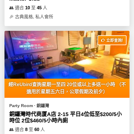
👥
適合
10
至
45
人
🎉
古典風格, 私人會所
立即查詢!
經ReUbird查詢星期一至四 20位或以上多送一小時 （不
適用於星期五六日，公眾假期及前夕）
Party Room ∙ 銅鑼灣
銅鑼灣時代商厦A店 2-15 平日4位低至$200/5小
時位 2位$460/5小時內廁
👥
適合
8
至
60
人