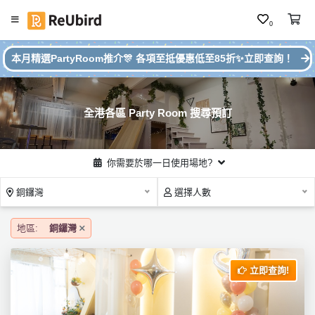
0
#
繁
本月精選PartyRoom推介🎊 各項至抵優惠低至85折✨立即查詢！
本
中
月
E
P
N
ar
全港各區 Party Room 搜尋預訂
ty
R
o
登
你需要於哪一日使用場地?
o
入
m
銅鑼灣
選擇人數
推
註
介
冊
地區:
銅鑼灣
立即查詢!
服
務
及