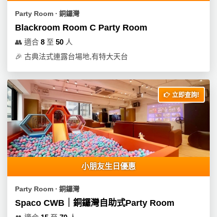
動
心
們
場
願
Party Room ∙ 銅鑼灣
婚
地
清
Blackroom Room C Party Room
禮
佈
單
👥
適合
8
至
50
人
置
親
🎉
古典法式連露台場地,有特大天台
用
子
品
活
動
即
立即查詢!
食
即
煮
系
列
小朋友生日優惠
聚
會
Party Room ∙ 銅鑼灣
及
Spaco CWB｜銅鑼灣自助式Party Room
拍