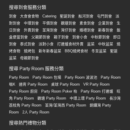
搜尋到會服務分類
到會
大食會食物
Catering
聖誕到會
船河到會
屯門到會
派
對到會
中環到會
平價到會
觀塘到會
素食到會
企業到會
生
日到會
外賣到會
荃灣到會
灣仔到會
婚禮到會
新春到會
飯
盒便當到會
父親節到會
親子到會
到會小食
中秋節到會
即日
到會
泰式到會
派對小食
打邊爐食材外賣
盆菜
中秋盆菜
燒
烤食物
燒烤包
新年新春盆菜
BBQ燒烤食材
冬至盆菜
聖誕
盆菜
母親節到會
搜尋 Party Room 服務分類
Party Room
Party Room 包場
Party Room 波波池
Party Room
唱K
通宵 Party Room
桌球 Party Room
VR Party Room
Party Room 廚房
Party Room Poker 枱
Party Room 打邊爐
旺
角 Party Room
觀塘 Party Room
中環上環 Party Room
長沙灣
荔枝角 Party Room
荃灣/荃灣西 Party Room
銅鑼灣 Party
Room
2人 Party Room
搜尋熱門禮物分類