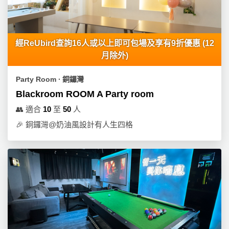
產
品
分
類
經ReUbird查詢16人或以上即可包場及享有9折優惠 (12
月除外)
活
P
Party Room ∙ 銅鑼灣
動
a
Blackroom ROOM A Party room
類
r
👥
適合
10
至
50
人
型
t
🎉
銅鑼灣@奶油風設計有人生四格
y
R
活
搞
o
動
P
o
攻
a
m
略
r
到
t
會
y
會
活
美