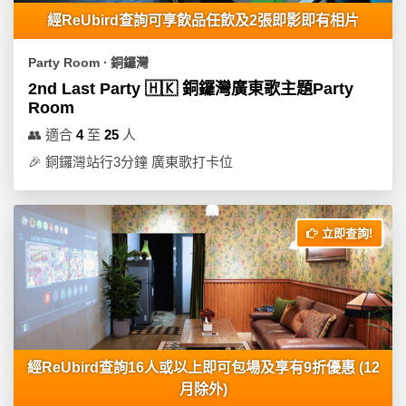
員
朋
動
食
經ReUbird查詢可享飲品任飲及2張即影即有相片
計
友
攻
劃
特
聚
略
Party Room ∙ 銅鑼灣
色
會
2nd Last Party 🇭🇰 銅鑼灣廣東歌主題Party
蛋
Room
社
慶
會
糕
交
祝
員
👥
適合
4
至
25
人
軟
花
生
需
🎉
銅鑼灣站行3分鐘 廣東歌打卡位
件
束
日
知
及
拍
花
立即查詢!
拖
夾
藝
時
禮
聯
企
間
品
絡
業
神
我
/
訂
器
們
公
製
關
司
情
經ReUbird查詢16人或以上即可包場及享有9折優惠 (12
禮
於
活
侶
月除外)
物
我