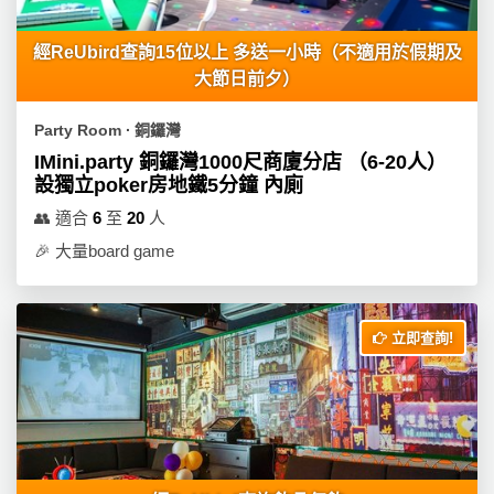
經ReUbird查詢15位以上 多送一小時（不適用於假期及
大節日前夕）
Party Room ∙ 銅鑼灣
IMini.party 銅鑼灣1000尺商廈分店 （6-20人）
設獨立poker房地鐵5分鐘 內廁
👥
適合
6
至
20
人
🎉
大量board game
立即查詢!