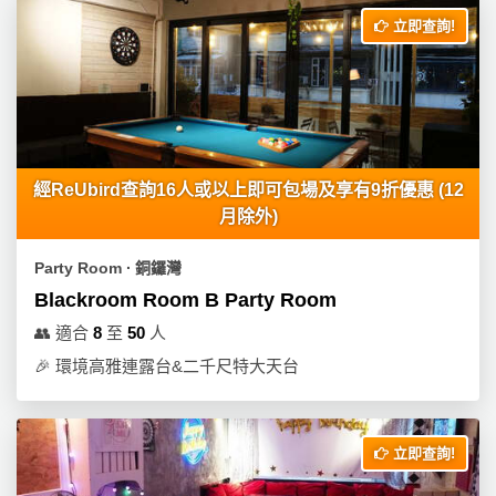
工
立即查詢!
作
坊
戶
外
玩
經ReUbird查詢16人或以上即可包場及享有9折優惠 (12
樂
月除外)
遊
Party Room ∙ 銅鑼灣
艇
Blackroom Room B Party Room
出
租
👥
適合
8
至
50
人
🎉
環境高雅連露台&二千尺特大天台
立即查詢!