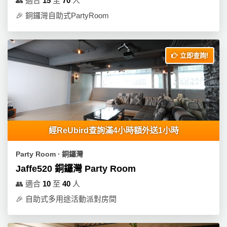
👥
適合
15
至
70
人
拖
餐
🎉
銅鑼灣自助式PartyRoom
廳
B
立即查詢!
B
Q
場
地
新
經ReUbird查詢滿4小時額外送1小時
奇
玩
Party Room ∙ 銅鑼灣
樂
Jaffe520 銅鑼灣 Party Room
體
👥
適合
10
至
40
人
驗
🎉
自助式多用途活動派對房間
手
作