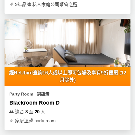
🎉
9年品牌 私人家庭公司聚會之選
經ReUbird查詢16人或以上即可包場及享有9折優惠 (12
月除外)
Party Room ∙ 銅鑼灣
Blackroom Room D
👥
適合
8
至
20
人
🎉
家庭溫馨 party room