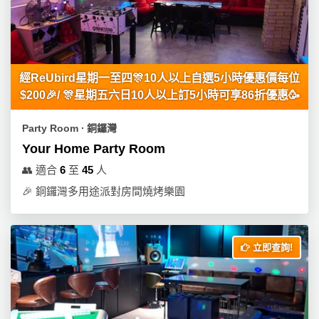
經ReUbird星期一至四🎊10人以上自選5小時優惠價每位
$200🎉/ 🎊星期五六日10人以上訂5小時可享86折優惠🥳
Party Room ∙ 銅鑼灣
Your Home Party Room
👥
適合
6
至
45
人
🎉
銅鑼灣多用途派對房間燒烤樂園
立即查詢!