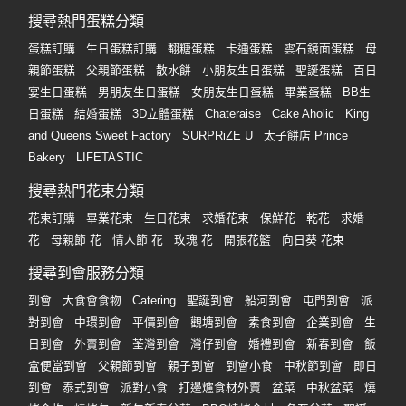
搜尋熱門蛋糕分類
蛋糕訂購
生日蛋糕訂購
翻糖蛋糕
卡通蛋糕
雲石鏡面蛋糕
母
親節蛋糕
父親節蛋糕
散水餅
小朋友生日蛋糕
聖誕蛋糕
百日
宴生日蛋糕
男朋友生日蛋糕
女朋友生日蛋糕
畢業蛋糕
BB生
日蛋糕
結婚蛋糕
3D立體蛋糕
Chateraise
Cake Aholic
King
and Queens Sweet Factory
SURPRiZE U
太子餅店 Prince
Bakery
LIFETASTIC
搜尋熱門花束分類
花束訂購
畢業花束
生日花束
求婚花束
保鮮花
乾花
求婚
花
母親節 花
情人節 花
玫瑰 花
開張花籃
向日葵 花束
搜尋到會服務分類
到會
大食會食物
Catering
聖誕到會
船河到會
屯門到會
派
對到會
中環到會
平價到會
觀塘到會
素食到會
企業到會
生
日到會
外賣到會
荃灣到會
灣仔到會
婚禮到會
新春到會
飯
盒便當到會
父親節到會
親子到會
到會小食
中秋節到會
即日
到會
泰式到會
派對小食
打邊爐食材外賣
盆菜
中秋盆菜
燒