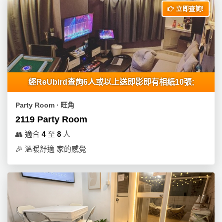
立即查詢!
經ReUbird查詢6人或以上送即影即有相紙10張;
Party Room ∙ 旺角
2119 Party Room
👥
適合
4
至
8
人
🎉
溫暖舒適 家的感覺