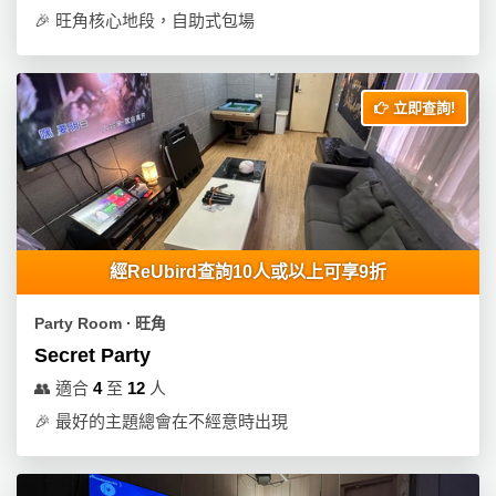
🎉
旺角核心地段，自助式包場
立即查詢!
經ReUbird查詢10人或以上可享9折
Party Room ∙ 旺角
Secret Party
👥
適合
4
至
12
人
🎉
最好的主題總會在不經意時出現