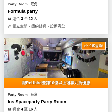
Party Room ∙ 旺角
Formula party
👥
適合
3
至
12
人
🎉
獨立空間、簡約舒適、設備齊全
立即查詢!
經ReUbird查詢10位以上可享九折優惠
Party Room ∙ 旺角
Ins Spaceparty Party Room
👥
適合
4
至
16
人