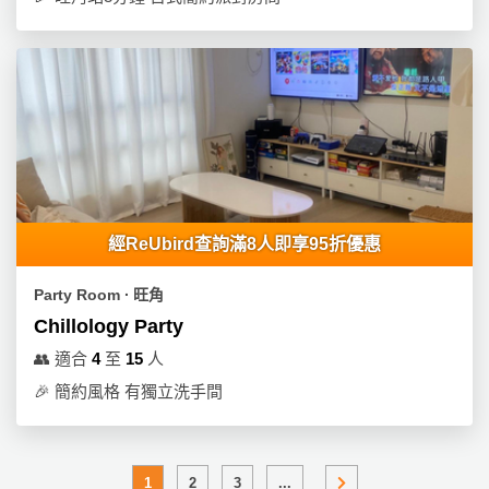
經ReUbird查詢滿8人即享95折優惠
Party Room ∙ 旺角
Chillology Party
👥
適合
4
至
15
人
🎉
簡約風格 有獨立洗手間
1
2
3
...