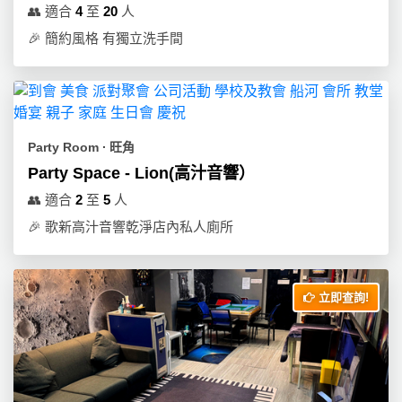
👥
適合
4
至
20
人
🎉
簡約風格 有獨立洗手間
Party Room ∙ 旺角
Party Space - Lion(高汁音響）
👥
適合
2
至
5
人
🎉
歌新高汁音響乾淨店內私人廁所
立即查詢!