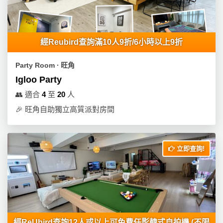
產
品
分
類
經Reubird查詢滿10人9折/6小時以上9折
Party Room ∙ 旺角
活
P
Igloo Party
動
a
👥
適合
4
至
20
人
類
r
🎉
旺角自助獨立高質派對房間
型
t
y
R
活
搞
o
立即查詢!
動
P
o
攻
a
m
略
r
到
t
會
y
會
活
美
經ReUbird查詢12人或以上可免費任影韓式自拍機 (不限