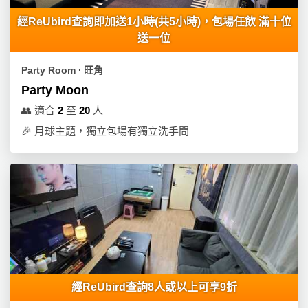
經ReUbird查詢即加送1小時(共5小時)，包場任飲 滿十位
送一位
Party Room ∙ 旺角
Party Moon
👥
適合
2
至
20
人
🎉
月球主題，獨立包場有獨立洗手間
經ReUbird查詢8人或以上可享9折