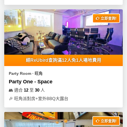
拖
餐
廳
立即查詢!
B
B
Q
場
地
經ReUbird查詢滿12人免1人場地費用
新
Party Room ∙ 旺角
奇
Party One - Space
玩
👥
適合
12
至
30
人
樂
🎉
旺角派對房+室外BBQ大露台
體
驗
手
立即查詢!
作