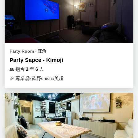
Party Room ∙ 旺角
Party Sapce - Kimoji
👥
適合
2
至
6
人
🎉
專業唱k飲野shisha英超