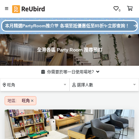
0
#
繁
本月精選PartyRoom推介🎊 各項至抵優惠低至85折✨立即查詢！
本
中
月
E
P
N
ar
全港各區 Party Room 搜尋預訂
ty
R
o
登
你需要於哪一日使用場地?
o
入
m
旺角
選擇人數
推
註
介
冊
地區:
旺角
服
務
及