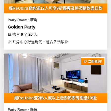
經ReUbird查詢滿12人可享9折優惠及無酒精飲品任飲
Party Room ∙ 旺角
Golden Party
👥
適合
6
至
20
人
🎉
旺角中心舒適現代，適合各類聚會
立即查詢!
經ReUbird查詢6人或以上送即影即有相紙10張;
Party Room ∙ 旺角