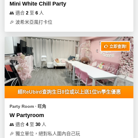
動
心
Mini White Chill Party
們
場
願
👥
適合
2
至
6
人
婚
地
清
禮
🎉
波希米亞風打卡位
佈
單
置
親
用
子
品
立即查詢!
活
動
即
食
即
煮
系
經ReUbird查詢生日8位或以上送1位\n學生優惠
列
Party Room ∙ 旺角
聚
W Partyroom
會
及
👥
適合
4
至
30
人
拍
🎉
獨立單位，絕對私人圍內自己玩