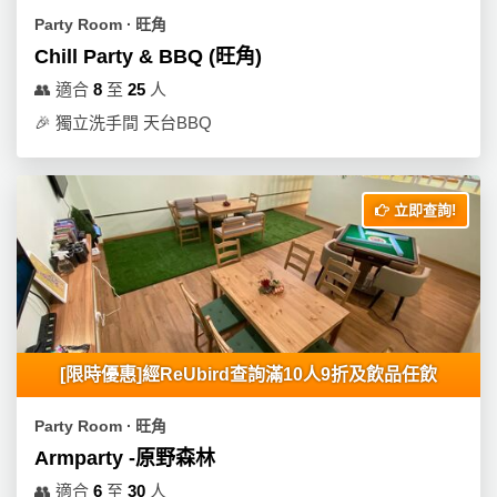
Party Room ∙ 旺角
Chill Party & BBQ (旺角)
👥
適合
8
至
25
人
🎉
獨立洗手間 天台BBQ
立即查詢!
[限時優惠]經ReUbird查詢滿10人9折及飲品任飲
Party Room ∙ 旺角
Armparty -原野森林
👥
適合
6
至
30
人