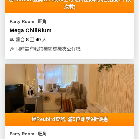
員
朋
動
食
次數)
計
友
攻
劃
特
聚
略
Party Room ∙ 旺角
色
會
Mega ChillRium
蛋
社
慶
會
糕
👥
適合
8
至
40
人
交
祝
員
🎉
同時設有韓拍機籃球機夾公仔機
軟
花
生
需
件
束
日
知
及
拍
花
拖
夾
藝
時
禮
聯
企
間
品
絡
業
神
我
/
訂
器
們
公
製
經Reubird查詢, 滿5位即享9折優惠
關
司
情
禮
於
活
侶
物
Party Room ∙ 旺角
我