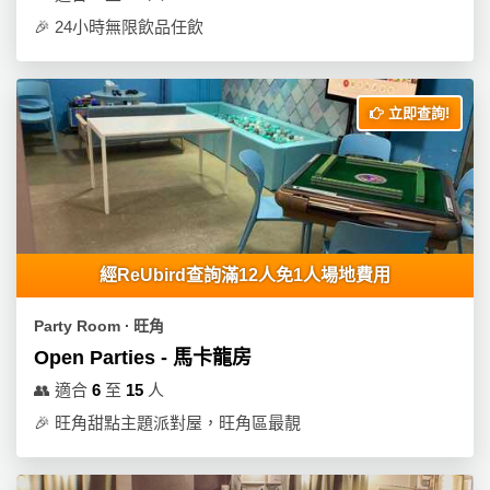
🎉
24小時無限飲品任飲
立即查詢!
經ReUbird查詢滿12人免1人場地費用
Party Room ∙ 旺角
Open Parties - 馬卡龍房
👥
適合
6
至
15
人
🎉
旺角甜點主題派對屋，旺角區最靚