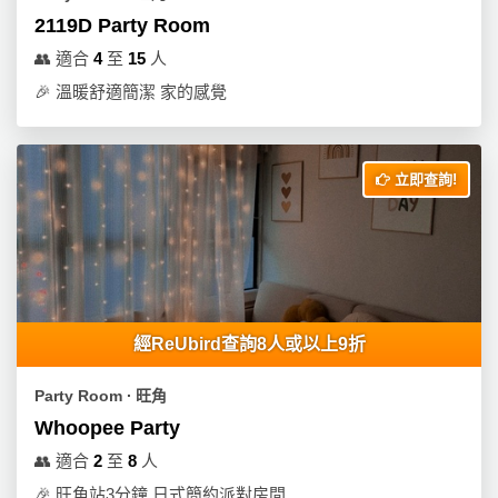
2119D Party Room
👥
適合
4
至
15
人
🎉
溫暖舒適簡潔 家的感覺
立即查詢!
經ReUbird查詢8人或以上9折
Party Room ∙ 旺角
Whoopee Party
👥
適合
2
至
8
人
🎉
旺角站3分鐘 日式簡約派對房間