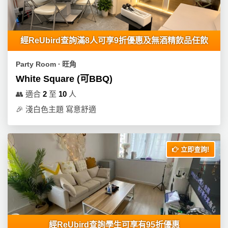
經ReUbird查詢滿8人可享9折優惠及無酒精飲品任飲
Party Room ∙ 旺角
White Square (可BBQ)
👥
適合
2
至
10
人
🎉
淺白色主題 寫意舒適
立即查詢!
經ReUbird查詢學生可享有95折優惠