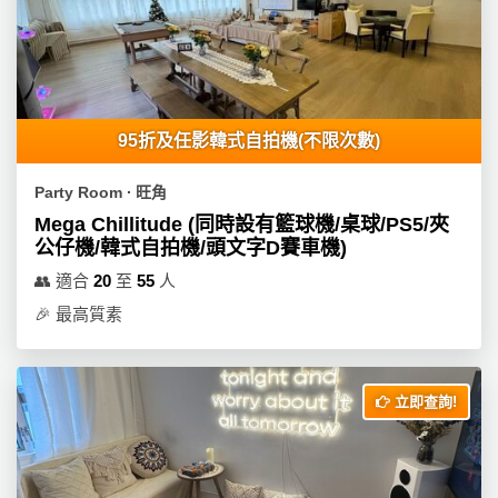
工
作
坊
戶
95折及任影韓式自拍機(不限次數)
外
玩
Party Room ∙ 旺角
樂
Mega Chillitude (同時設有籃球機/桌球/PS5/夾
公仔機/韓式自拍機/頭文字D賽車機)
遊
艇
👥
適合
20
至
55
人
出
🎉
最高質素
租
立即查詢!