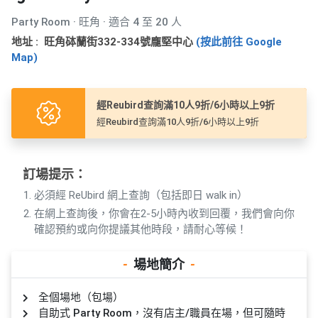
產
Party Room · 旺角 · 適合 4 至 20 人
品
分
地址 : 旺角砵蘭街332-334號龐堅中心
(按此前往 Google
Map)
類
經Reubird查詢滿10人9折/6小時以上9折
活
P
經Reubird查詢滿10人9折/6小時以上9折
動
a
類
r
型
t
訂場提示：
y
R
必須經 ReUbird 網上查詢（包括即日 walk in）
活
搞
o
在網上查詢後，你會在2-5小時內收到回覆，我們會向你
動
P
o
確認預約或向你提議其他時段，請耐心等候！
攻
a
m
略
r
-
場地簡介
-
到
t
會
y
全個場地（包場）
會
活
美
自助式 Party Room，沒有店主/職員在場，但可隨時