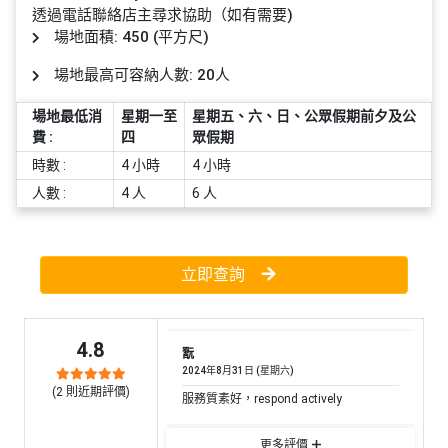
員
朋
動
食
透過電話聯絡店主尋求協助（如有需要)
計
友
攻
場地面積: 450 (平方尺)
劃
特
聚
略
場地最高可容納人數: 20人
色
會
蛋
場地最低消
星期一至
星期五、六、日、公眾假期前夕及公
社
慶
會
糕
費 :
四
眾假期
交
祝
員
時數 :
4 小時
4 小時
軟
花
生
需
件
束
日
知
人數 :
4 人
6 人
及
拍
花
拖
夾
藝
立即查詢
時
禮
聯
企
間
品
絡
業
神
我
4.8
/
翫
訂
器
們
2024年8月31日 (星期六)
公
製
關
(
2
則近期評價)
服務質素好，respond actively
司
情
禮
於
活
侶
物
我
更多評價