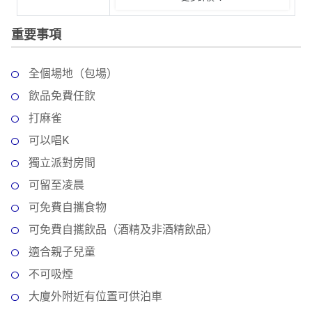
動
心
們
場
願
重要事項
婚
地
清
禮
佈
單
置
全個場地（包場）
親
用
飲品免費任飲
子
品
活
打麻雀
動
即
可以唱K
食
獨立派對房間
即
煮
可留至凌晨
系
可免費自攜食物
列
可免費自攜飲品（酒精及非酒精飲品）
聚
適合親子兒童
會
不可吸煙
及
大廈外附近有位置可供泊車
拍