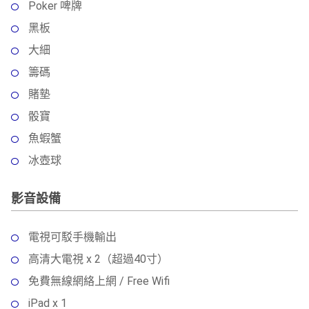
Poker 啤牌
黑板
大細
籌碼
賭墊
骰寶
魚蝦蟹
冰壺球
影音設備
電視可駁手機輸出
高清大電視 x 2（超過40寸）
免費無線網絡上網 / Free Wifi
iPad x 1