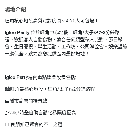
拖
餐
場地介紹
廳
旺角核心地段高質派對房間~ 4-20人可包場!!
B
Igloo Party
位於旺角中心地段，旺角
/
太子站
2-3
分鐘路
B
程。歡迎客人自攜食物，適合任何類型私人派對、節日聚
Q
會、生日慶祝、學生活動、工作坊、公司聯誼會。娛樂設施
一應俱全，致力為您提供區內最好場地！
場
地
新
Igloo Party埸內重點娛樂設備包括:
奇
玩
🏙旺角最核心地段，旺角/太子站2分鐘路程
樂
🌅鬧市高層開揚景致
體
驗
🤳24小時全自助自動化私隱度極高
手
👯‍♀️良朋知己聚會的不二之選
作