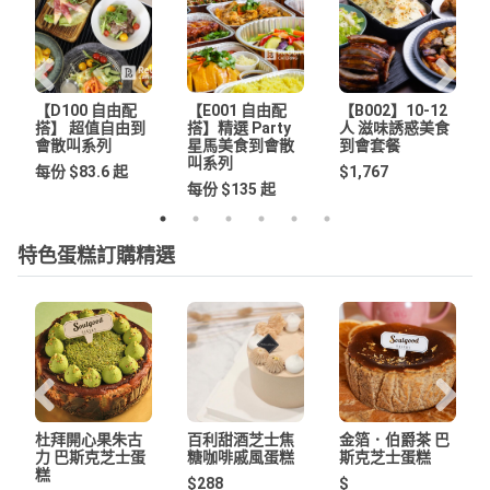
【D100 自由配
【E001 自由配
【B002】10-12
搭】 超值自由到
搭】精選 Party
人 滋味誘惑美食
會散叫系列
星馬美食到會散
到會套餐
叫系列
每份 $83.6 起
$1,767
每份 $135 起
特色蛋糕訂購精選
杜拜開心果朱古
百利甜酒芝士焦
金箔．伯爵茶 巴
力 巴斯克芝士蛋
糖咖啡戚風蛋糕
斯克芝士蛋糕
糕
$288
$