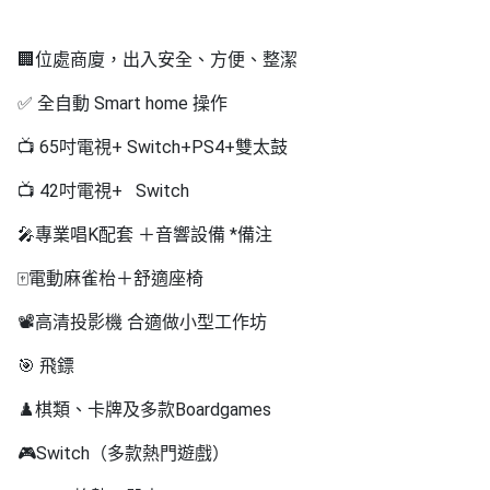
工
作
🏢位處商廈，出入安全、方便、整潔
坊
✅ 全自動 Smart home 操作
戶
外
📺 65吋電視+ Switch+PS4+雙太鼓
玩
📺 42吋電視+ Switch
樂
🎤專業唱K配套 ＋音響設備 *備注
遊
艇
🀄️電動麻雀枱＋舒適座椅
出
📽️高清投影機 合適做小型工作坊
租
🎯 飛鏢
♟️棋類、卡牌及多款Boardgames
🎮Switch（多款熱門遊戲）