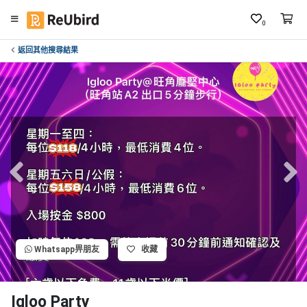
0
返回其他搜尋結果
繁
中
E
N
登
入
註
冊
Whatsapp畀朋友
收藏
服
務
及
Igloo Party