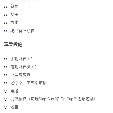
餐枱
椅子
梳化
場地有插頭位
玩樂設施
手動麻雀 x 1
電動麻雀機 x 1
巨型層層疊
迷你桌上美式桌球枱
桌遊
提供膠杯（可玩Slap Cup 和 Fip Cup等酒類遊戲）
骰盅