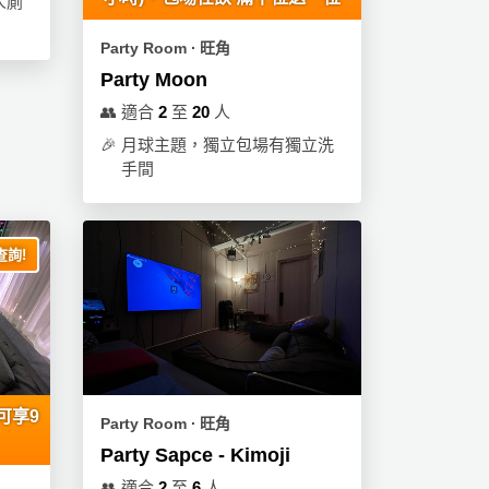
人廁
Party Room ∙ 旺角
Party Moon
👥
適合
2
至
20
人
🎉
月球主題，獨立包場有獨立洗
手間
詢!
可享9
Party Room ∙ 旺角
Party Sapce - Kimoji
👥
適合
2
至
6
人