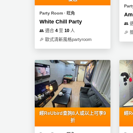
拖
Par
餐
Party Room ∙ 旺角
Am
廳
White Chill Party
👥
B
👥
適合
4
至
10
人
🎉
B
🎉
歐式清新風格partyroom
Q
場
地
新
奇
玩
樂
體
驗
經ReUbird查詢8人或以上可享9
經R
折
手
作