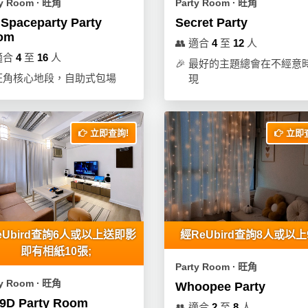
ty Room ∙ 旺角
Party Room ∙ 旺角
 Spaceparty Party
Secret Party
om
👥
適合
4
至
12
人
適合
4
至
16
人
🎉
最好的主題總會在不經意
旺角核心地段，自助式包場
現
立即查詢!
立即查
eUbird查詢6人或以上送即影
經ReUbird查詢8人或以上
即有相紙10張;
Party Room ∙ 旺角
ty Room ∙ 旺角
Whoopee Party
9D Party Room
👥
適合
2
至
8
人