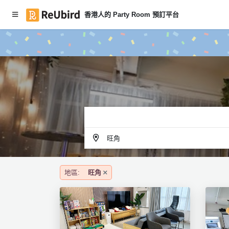
香港人的 Party Room 預訂平台
#
繁
本
中
月
E
P
N
ar
ty
R
o
登
o
入
m
旺角
推
註
介
冊
地區:
旺角
服
務
及