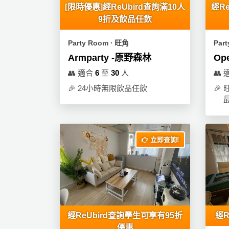
動
心
[限時優惠]經ReUbird查詢滿10人
經R
們
場
願
9折及飲品任飲
婚
地
清
禮
佈
單
Party Room ∙ 旺角
Par
置
Armparty -原野森林
Op
親
用
子
👥
適合
6
至
30
人
👥
品
活
🎉
24小時無限飲品任飲
🎉
動
即
食
即
煮
立即查詢!
系
列
聚
會
及
經ReUbird查詢學生可享有95折
經R
拍
優惠