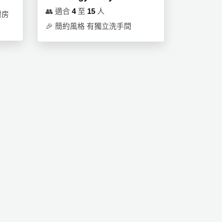
👥
適合
4
至
15
人
對房
🎉
簡約風格 有獨立洗手間