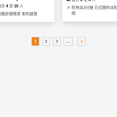
適合
4
至
15
人
🎉
旺角站3分鐘 日式簡約派
間
溫暖舒適簡潔 家的感覺
1
2
3
...