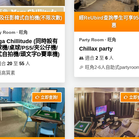
折及任影韓式自拍機(不限次數)
經ReUbird查詢學生可享9
惠
ty Room ∙ 旺角
Party Room ∙ 旺角
ga Chillitude (同時設有
機/桌球/PS5/夾公仔機/
Chillax party
式自拍機/頭文字D賽車機)
👥
適合
2
至
6
人
適合
20
至
55
人
🎉
旺角2-6人自助式partyroo
最高質素
立即查詢!
立即查