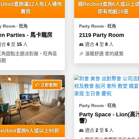
eUbird查詢滿12人免1人場地
經ReUbird查詢6人或以上
費用
即有相紙10張;
ty Room ∙ 旺角
Party Room ∙ 旺角
en Parties - 馬卡龍房
2119 Party Room
適合
6
至
15
人
👥
適合
4
至
8
人
旺角甜點主題派對屋，旺角區
🎉
溫暖舒適 家的感覺
最靚
立即查詢!
Party Room ∙ 旺角
Party Space - Lion(
響）
👥
適合
2
至
5
人
eUbird查詢9人或以上95折