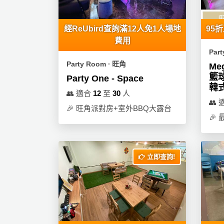
員
朋
動
食
計
友
攻
劃
特
聚
略
經ReUbird查詢滿12人免1人場地
95
色
會
費用
蛋
Par
社
慶
會
糕
Party Room ∙ 旺角
Me
交
祝
員
籃球
Party One - Space
軟
花
生
需
韓
👥
適合
12
至
30
人
件
束
日
知
👥
🎉
旺角派對房+室外BBQ大露台
及
🎉
拍
花
拖
夾
藝
時
禮
聯
企
間
品
立即查詢!
絡
業
神
我
/
訂
器
們
公
製
關
司
情
禮
於
活
侶
物
我