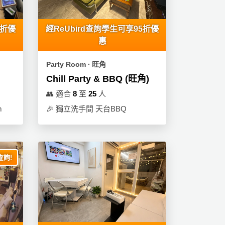
5折優
經ReUbird查詢學生可享95折優
惠
Party Room ∙ 旺角
Chill Party & BBQ (旺角)
👥
適合
8
至
25
人
m
🎉
獨立洗手間 天台BBQ
詢!