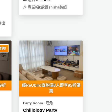
🎉
專業唱k飲野shisha英超
時出
詢!
9折
經ReUbird查詢滿8人即享95折優
惠
Party Room ∙ 旺角
Chillology Party