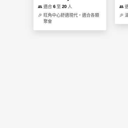
👥
適合
6
至
20
人
👥
🎉
旺角中心舒適現代，適合各類
🎉
聚會