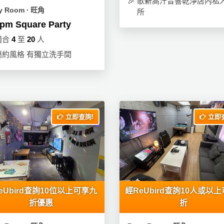
🎉
歌新高汁音響乾淨店內私
ty Room ∙ 旺角
所
pm Square Party
適合
4
至
20
人
簡約風格 有獨立洗手間
立即查詢!
立即查
eUbird查詢10位以上可享九
經ReUbird查詢10人或以上
折優惠
折