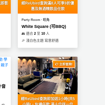
送即影
經ReUbird查詢滿8人可享9折優
惠及無酒精飲品任飲
Party Room ∙ 旺角
White Square (可BBQ)
👥
適合
2
至
10
人
🎉
淺白色主題 寫意舒適
立即查詢!
高汁音
經ReUbird查詢即加送1小時(共5
小時)，包場任飲 滿十位送一位