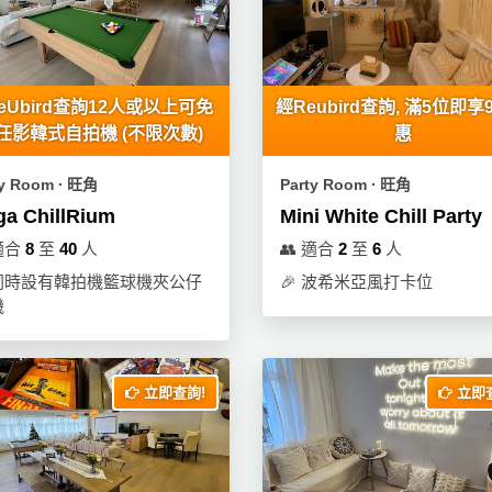
eUbird查詢12人或以上可免
經Reubird查詢, 滿5位即享
任影韓式自拍機 (不限次數)
惠
ty Room ∙ 旺角
Party Room ∙ 旺角
a ChillRium
Mini White Chill Party
適合
8
至
40
人
👥
適合
2
至
6
人
同時設有韓拍機籃球機夾公仔
🎉
波希米亞風打卡位
機
立即查詢!
立即查