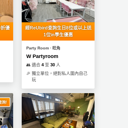
9折優
經ReUbird查詢生日8位或以上送
1位\n學生優惠
Party Room ∙ 旺角
W Partyroom
👥
適合
4
至
30
人
🎉
獨立單位，絕對私人圍內自己
玩
詢!