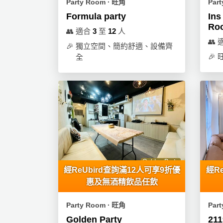
Party Room ∙ 旺角
Par
工
Formula party
Ins
作
Ro
👥
適合
3
至
12
人
坊
👥
🎉
獨立空間、簡約舒適、設備齊
戶
🎉
全
外
玩
樂
遊
艇
出
租
經ReUbird查詢滿12人可享9折優
經R
惠及無酒精飲品任飲
Party Room ∙ 旺角
Par
Golden Party
211