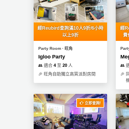
產
品
分
類
經Reubird查詢滿10人9折/6小時
經R
以上9折
費
活
P
Party Room ∙ 旺角
Par
動
a
Igloo Party
Meg
類
r
型
t
👥
適合
4
至
20
人
👥
y
🎉
旺角自助獨立高質派對房間
🎉
R
活
搞
o
動
P
o
攻
a
m
立即查詢!
略
r
到
t
會
y
會
活
美