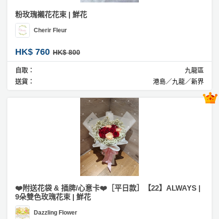
動
心
們
場
願
粉玫瑰襯花花束 | 鮮花
婚
地
清
Cherir Fleur
禮
佈
單
置
HK$ 760
HK$ 800
親
用
子
自取：
九龍區
品
活
送貨：
港島／九龍／新界
動
即
食
即
煮
系
列
聚
會
❤️附送花袋 & 插牌/心意卡❤️［平日款］【22】ALWAYS |
及
9朵雙色玫瑰花束 | 鮮花
拍
Dazzling Flower