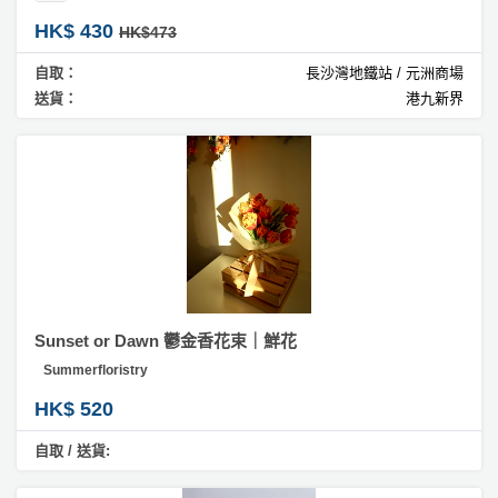
拖
餐
HK$ 430
HK$473
廳
自取：
長沙灣地鐵站 / 元洲商場
送貨：
港九新界
B
B
Q
場
地
新
奇
玩
Sunset or Dawn 鬱金香花束｜鮮花
樂
Summerfloristry
體
HK$ 520
驗
自取 / 送貨:
手
作