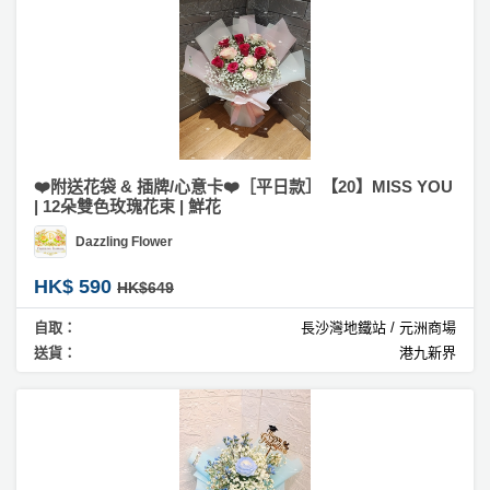
❤️附送花袋 & 插牌/心意卡❤️［平日款］【20】MISS YOU
| 12朵雙色玫瑰花束 | 鮮花
Dazzling Flower
HK$ 590
HK$649
自取：
長沙灣地鐵站 / 元洲商場
送貨：
港九新界