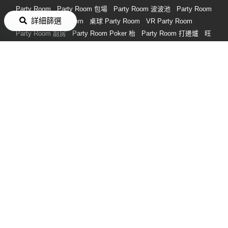
Party Room
Party Room 包場
Party Room 波波池
Party Room
詳細篩選
唱K
通宵 Party Room
桌球 Party Room
VR Party Room
Party Room 廚房
Party Room Poker 枱
Party Room 打邊爐
旺
角 Party Room
觀塘 Party Room
中環上環 Party Room
長沙灣
荔枝角 Party Room
荃灣/荃灣西 Party Room
銅鑼灣 Party
Room
2人 Party Room
搜尋熱門禮物分類
男朋友生日禮物
女朋友生日禮物
情人節禮物
生日禮物
畢業禮
物
朋友生日禮物
情侶禮物
實用禮物
閨蜜生日禮物
情侶週年
紀念禮物
禮物
付款方式
消費券
轉數快
銀行過數