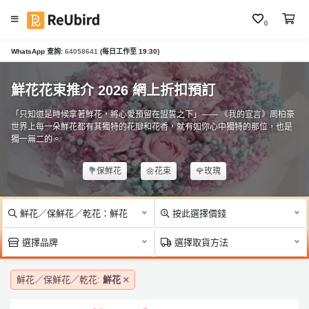
0
#
WhatsApp 查詢:
64058641
(每日工作至 19:30)
繁
母
中
親
E
鮮花花束推介 2026 網上折扣預訂
節
N
花
「只知道是時候拿著鮮花，將心愛預留在盟誓之下」—— 《我的宣言》周柏豪
束
世界上每一朵鮮花都有其獨特的花瓣和花香，就有如你心中獨特的那位，也是
獨一無二的。
#
登
畢
入
💐保鮮花
🌼花束
🌹玫瑰
業
花
註
束
冊
鮮花／保鮮花／乾花：鮮花
按此選擇價錢
#
選擇品牌
選擇取貨方法
生
日
服
花
鮮花／保鮮花／乾花:
鮮花
務
束
及