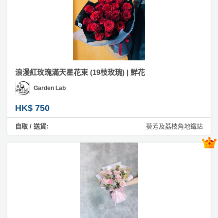
員
朋
動
食
束
計
友
攻
劃
特
聚
略
色
會
蛋
社
慶
會
糕
交
祝
員
浪漫紅玫瑰滿天星花束 (19枝玫瑰) | 鮮花
軟
花
生
需
Garden Lab
件
束
日
知
及
HK$ 750
拍
花
自取 / 送貨:
葵芳及荔枝角地鐵站
拖
夾
藝
時
禮
聯
企
間
品
絡
業
神
我
/
訂
器
們
公
製
關
司
情
禮
於
活
侶
物
我