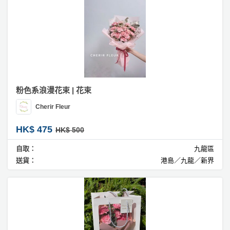
工
作
坊
戶
外
玩
粉色系浪漫花束 | 花束
樂
Cherir Fleur
遊
艇
HK$ 475
HK$ 500
出
自取：
九龍區
租
送貨：
港島／九龍／新界