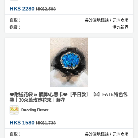
HK$ 2280
HK$2,508
自取：
長沙灣地鐵站 / 元洲商場
送貨：
港九新界
❤️附送花袋 & 插牌/心意卡❤️［平日款］【8】FATE特色包
裝｜30朵藍玫瑰花束｜鮮花
Dazzling Flower
HK$ 1580
HK$1,738
自取：
長沙灣地鐵站 / 元洲商場