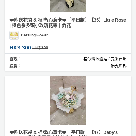
❤️附送花袋 & 插牌/心意卡❤️［平日款］【35】Little Rose
| 橙色系多頭小玫瑰花束｜鮮花
Dazzling Flower
HK$ 300
HK$330
自取：
長沙灣地鐵站 / 元洲商場
送貨：
港九新界
❤️附送花袋 & 插牌/心意卡❤️［平日款］【47】Baby's