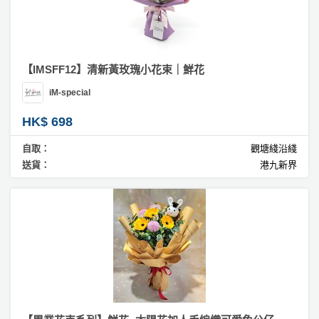
【IMSFF12】清新黃玫瑰小花束｜鮮花
iM-special
HK$ 698
自取：
觀塘綫沿綫
送貨：
港九新界