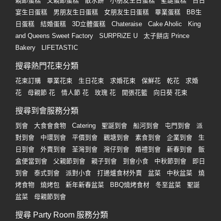
親節蛋糕
父親節蛋糕
散水餅
小朋友生日蛋糕
聖誕蛋糕
百日
宴生日蛋糕
男朋友生日蛋糕
女朋友生日蛋糕
畢業蛋糕
BB生
日蛋糕
結婚蛋糕
3D立體蛋糕
Chateraise
Cake Aholic
King
and Queens Sweet Factory
SURPRiZE U
太子餅店 Prince
Bakery
LIFETASTIC
搜尋熱門花束分類
花束訂購
畢業花束
生日花束
求婚花束
保鮮花
乾花
求婚
花
母親節 花
情人節 花
玫瑰 花
開張花籃
向日葵 花束
搜尋到會服務分類
到會
大食會食物
Catering
聖誕到會
船河到會
屯門到會
派
對到會
中環到會
平價到會
觀塘到會
素食到會
企業到會
生
日到會
外賣到會
荃灣到會
灣仔到會
婚禮到會
新春到會
飯
盒便當到會
父親節到會
親子到會
到會小食
中秋節到會
即日
到會
泰式到會
派對小食
打邊爐食材外賣
盆菜
中秋盆菜
燒
烤食物
燒烤包
新年新春盆菜
BBQ燒烤食材
冬至盆菜
聖誕
盆菜
母親節到會
搜尋 Party Room 服務分類