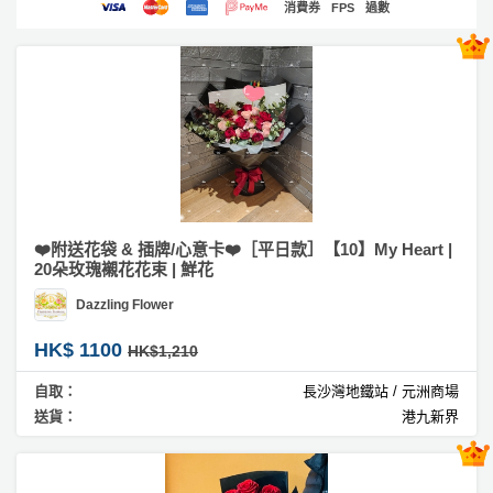
消費券
FPS
過數
產
#
浪
品
漫
分
類
#
求
婚
活
P
花
動
a
束
類
r
#
型
t
❤️附送花袋 & 插牌/心意卡❤️［平日款］【10】My Heart |
商
20朵玫瑰襯花花束 | 鮮花
y
務
R
Dazzling Flower
活
搞
o
#
動
P
開
HK$ 1100
o
HK$1,210
攻
張
a
m
自取：
長沙灣地鐵站 / 元洲商場
略
r
#
送貨：
港九新界
到
t
結
會
y
婚
會
活
美
花