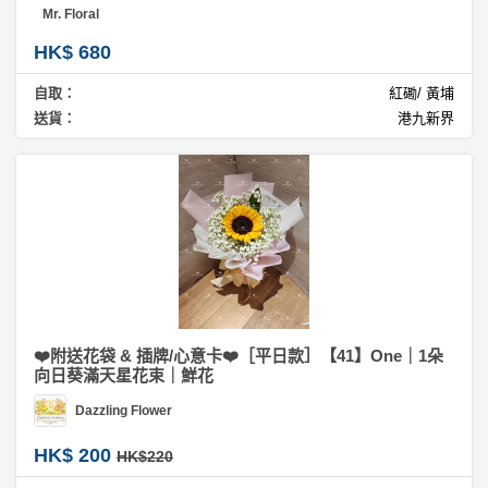
Mr. Floral
HK$ 680
自取：
紅磡/ 黃埔
送貨：
港九新界
❤️附送花袋 & 插牌/心意卡❤️［平日款］【41】One｜1朵
向日葵滿天星花束｜鮮花
Dazzling Flower
HK$ 200
HK$220