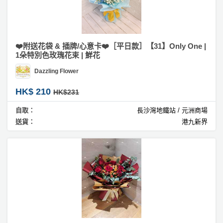
❤️附送花袋 & 插牌/心意卡❤️［平日款］【31】Only One |
1朵特別色玫瑰花束 | 鮮花
Dazzling Flower
HK$ 210
HK$231
自取：
長沙灣地鐵站 / 元洲商場
送貨：
港九新界