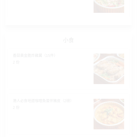
們
公
製
關
司
情
禮
於
活
侶
物
我
動
心
們
場
願
婚
小食
地
清
禮
佈
單
置
香蒜黃金脆炸雞翼（15件）
親
用
2 份
子
品
活
動
即
食
即
港人必食地道咖哩魚蛋伴豬皮（2磅）
煮
2 份
系
列
聚