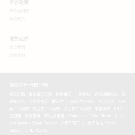
平台政策
條款與細則
私隱政策
關於我們
關於我們
聯絡我們
搜尋熱門蛋糕分類
蛋糕訂購
生日蛋糕訂購
翻糖蛋糕
卡通蛋糕
雲石鏡面蛋糕
母
親節蛋糕
父親節蛋糕
散水餅
小朋友生日蛋糕
聖誕蛋糕
百日
宴生日蛋糕
男朋友生日蛋糕
女朋友生日蛋糕
畢業蛋糕
BB生
日蛋糕
結婚蛋糕
3D立體蛋糕
Chateraise
Cake Aholic
King
and Queens Sweet Factory
SURPRiZE U
太子餅店 Prince
Bakery
LIFETASTIC