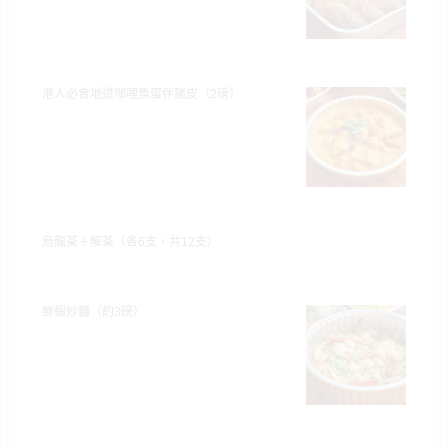
港人必食地道咖哩魚蛋伴豬皮（2磅）
烏龍茶＋解茶（各6支，共12支）
鮮蝦炒麵（約3磅）