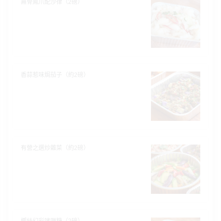
無骨鳳爪配沙律（2磅）
香蒜惹味焗茄子（約2磅）
有營之選炒雜菜（約2磅）
椰絲幻彩啫喱糖（2磅）