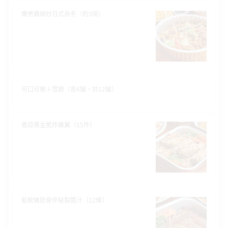
嫩煮雞柳炒日式烏冬（約3磅）
可口可樂＋雪碧（各6罐，共12罐）
香蒜黃金脆炸雞翼（15件）
鬆軟豬肋骨伴秘製醬汁（12條）