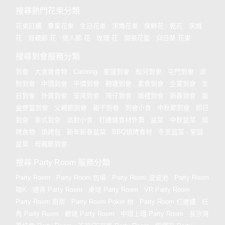
搜尋熱門花束分類
花束訂購
畢業花束
生日花束
求婚花束
保鮮花
乾花
求婚
花
母親節 花
情人節 花
玫瑰 花
開張花籃
向日葵 花束
搜尋到會服務分類
到會
大食會食物
Catering
聖誕到會
船河到會
屯門到會
派
對到會
中環到會
平價到會
觀塘到會
素食到會
企業到會
生
日到會
外賣到會
荃灣到會
灣仔到會
婚禮到會
新春到會
飯
盒便當到會
父親節到會
親子到會
到會小食
中秋節到會
即日
到會
泰式到會
派對小食
打邊爐食材外賣
盆菜
中秋盆菜
燒
烤食物
燒烤包
新年新春盆菜
BBQ燒烤食材
冬至盆菜
聖誕
盆菜
母親節到會
搜尋 Party Room 服務分類
Party Room
Party Room 包場
Party Room 波波池
Party Room
唱K
通宵 Party Room
桌球 Party Room
VR Party Room
Party Room 廚房
Party Room Poker 枱
Party Room 打邊爐
旺
角 Party Room
觀塘 Party Room
中環上環 Party Room
長沙灣