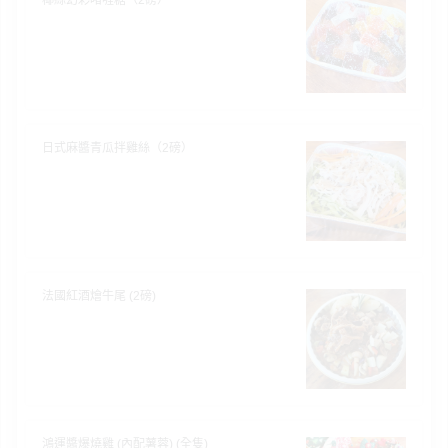
日式麻醬青瓜拌雞絲（2磅）
法國紅酒燴牛尾 (2磅)
鴻運醬爆燒雞 (內配薯蓉) (全隻)