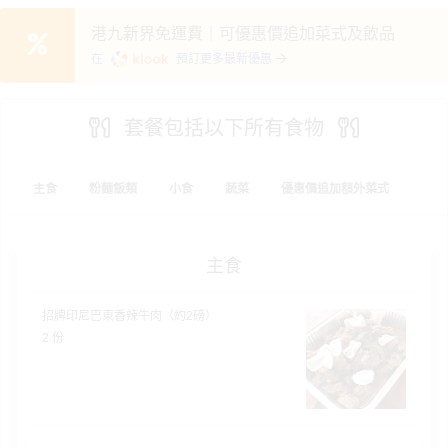
服
港九新界免運費｜可優惠價追加菜式及飲品
務
在
預訂更多最新優惠
及
產
品
套餐包括以下所有食物
分
類
主食
粉麵飯類
小食
蔬菜
優惠價追加額外菜式
活
P
動
a
主食
類
r
型
t
招牌印尼巴東香辣牛肉（約2磅）
y
2 份
R
活
搞
o
動
P
o
攻
a
m
略
r