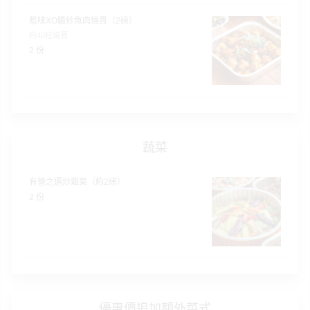
會
惹味XO醬炒魚肉燒賣（2磅）
及
約40粒燒賣
拍
2 份
拖
餐
廳
B
B
蔬菜
Q
有營之選炒雜菜（約2磅）
場
2 份
地
新
奇
玩
樂
體
優惠價追加額外菜式