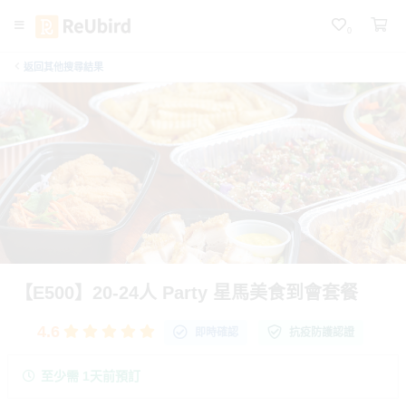
0
返回其他搜尋結果
繁
中
E
N
F
A
Q
登
【E500】20-24人 Party 星馬美食到會套餐
入
4.6
註
即時確認
抗疫防護認證
冊
至少需 1天前預訂