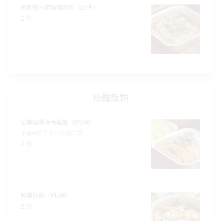
秘制醬汁炭燒豬頸肉（20件）
到
t
2 份
會
y
會
活
美
員
朋
動
食
計
友
攻
劃
特
聚
略
色
會
蛋
粉麵飯類
社
慶
會
糕
交
祝
員
招牌無骨海南雞飯（約3磅）
軟
花
生
需
不適用於早上11:00前訂單
件
束
日
知
2 份
及
拍
花
拖
夾
藝
時
禮
聯
企
間
品
鮮蝦炒麵（約3磅）
絡
業
神
2 份
我
/
訂
器