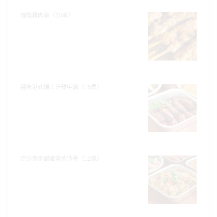
磯燒雞肉串（20串）
經典港式瑞士汁雞中翼（15隻）
流沙黃金鹹蛋醬金沙骨（12條）