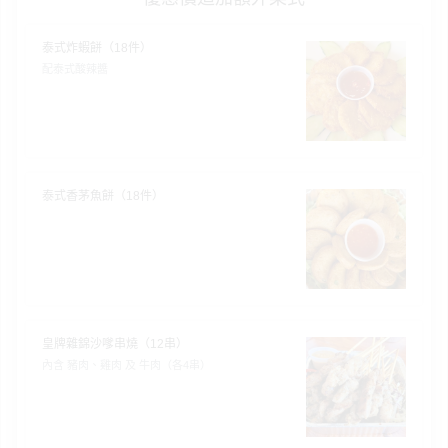
驗
泰式炸蝦餅（18件）
手
配泰式酸辣醬
作
工
作
坊
戶
泰式香茅魚餅（18件）
外
玩
樂
遊
艇
皇牌雜錦沙嗲串燒（12串）
出
內含 豬肉、雞肉 及 牛肉（各4串）
租