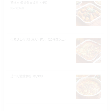
惹味XO醬炒魚肉燒賣（2磅）
約40粒燒賣
香濃芝士香草焗意大利肉丸（20件或以上）
芝士肉醬焗意粉（約3磅）