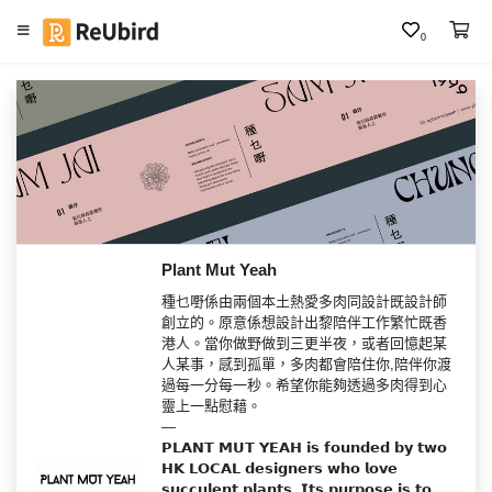
0
繁
中
E
N
登
入
Plant Mut Yeah
種乜嘢係由兩個本土熱愛多肉同設計既設計師
註
創立的。原意係想設計出黎陪伴工作繁忙既香
冊
港人。當你做野做到三更半夜，或者回憶起某
人某事，感到孤單，多肉都會陪住你,陪伴你渡
過每一分每一秒。希望你能夠透過多肉得到心
靈上一點慰藉。

服
—

𝗣𝗟𝗔𝗡𝗧 𝗠𝗨𝗧 𝗬𝗘𝗔𝗛 𝗶𝘀 𝗳𝗼𝘂𝗻𝗱𝗲𝗱 𝗯𝘆 𝘁𝘄𝗼 
務
𝗛𝗞 𝗟𝗢𝗖𝗔𝗟 𝗱𝗲𝘀𝗶𝗴𝗻𝗲𝗿𝘀 𝘄𝗵𝗼 𝗹𝗼𝘃𝗲 
及
𝘀𝘂𝗰𝗰𝘂𝗹𝗲𝗻𝘁 𝗽𝗹𝗮𝗻𝘁𝘀. 𝗜𝘁𝘀 𝗽𝘂𝗿𝗽𝗼𝘀𝗲 𝗶𝘀 𝘁𝗼 