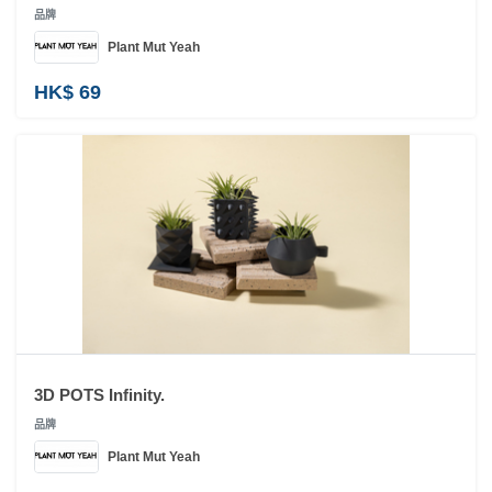
拖
品牌
餐
Plant Mut Yeah
廳
HK$ 69
B
B
Q
場
地
新
奇
玩
樂
體
3D POTS Infinity.
驗
品牌
Plant Mut Yeah
手
作