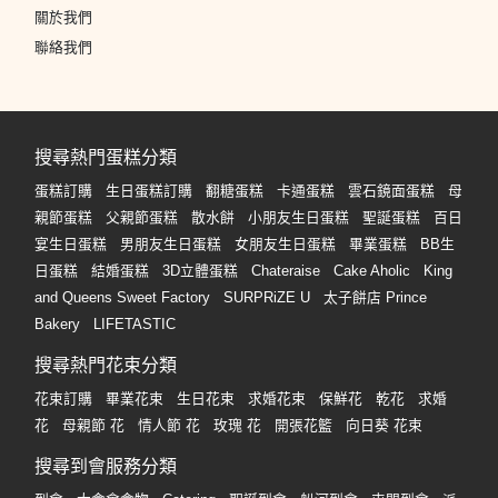
關於我們
聯絡我們
搜尋熱門蛋糕分類
蛋糕訂購
生日蛋糕訂購
翻糖蛋糕
卡通蛋糕
雲石鏡面蛋糕
母
親節蛋糕
父親節蛋糕
散水餅
小朋友生日蛋糕
聖誕蛋糕
百日
宴生日蛋糕
男朋友生日蛋糕
女朋友生日蛋糕
畢業蛋糕
BB生
日蛋糕
結婚蛋糕
3D立體蛋糕
Chateraise
Cake Aholic
King
and Queens Sweet Factory
SURPRiZE U
太子餅店 Prince
Bakery
LIFETASTIC
搜尋熱門花束分類
花束訂購
畢業花束
生日花束
求婚花束
保鮮花
乾花
求婚
花
母親節 花
情人節 花
玫瑰 花
開張花籃
向日葵 花束
搜尋到會服務分類