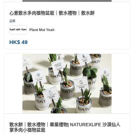
動
心
們
場
願
心意散水多肉植物盆栽｜散水禮物｜散水餅
婚
地
清
禮
品牌
佈
單
置
Plant Mut Yeah
親
用
子
HK$ 49
品
活
動
即
食
即
煮
系
列
聚
會
及
散水餅｜散水禮物｜畢業禮物| NATUREXLIFE 沙漠仙人
拍
掌多肉小植物盆栽