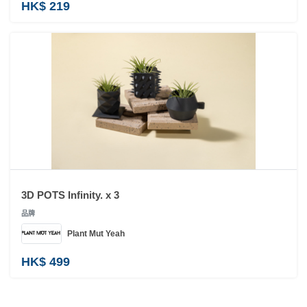
HK$ 219
工
作
坊
戶
外
玩
樂
遊
艇
出
3D POTS Infinity. x 3
租
品牌
Plant Mut Yeah
HK$ 499