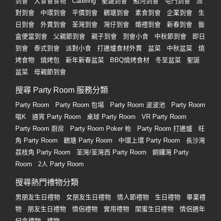
到會
大食會食物
Catering
聖誕到會
船河到會
屯門到會
派
對到會
中環到會
平價到會
觀塘到會
素食到會
企業到會
生
日到會
外賣到會
荃灣到會
灣仔到會
婚禮到會
新春到會
飯
盒便當到會
父親節到會
親子到會
到會小食
中秋節到會
即日
到會
泰式到會
派對小食
打邊爐食材外賣
盆菜
中秋盆菜
燒
烤食物
燒烤包
新年新春盆菜
BBQ燒烤食材
冬至盆菜
聖誕
盆菜
母親節到會
搜尋 Party Room 服務分類
Party Room
Party Room 包場
Party Room 波波池
Party Room
唱K
通宵 Party Room
桌球 Party Room
VR Party Room
Party Room 廚房
Party Room Poker 枱
Party Room 打邊爐
旺
角 Party Room
觀塘 Party Room
中環上環 Party Room
長沙灣
荔枝角 Party Room
荃灣/荃灣西 Party Room
銅鑼灣 Party
Room
2人 Party Room
搜尋熱門禮物分類
男朋友生日禮物
女朋友生日禮物
情人節禮物
生日禮物
畢業禮
物
朋友生日禮物
情侶禮物
實用禮物
閨蜜生日禮物
情侶週年
紀念禮物
禮物