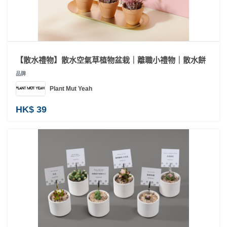
員
朋
動
食
計
友
攻
劃
特
聚
略
色
會
蛋
【散水禮物】散水空氣草植物盆栽｜離職小禮物｜散水餅
社
慶
會
糕
交
祝
員
品牌
軟
花
生
需
Plant Mut Yeah
件
束
日
知
HK$ 39
及
拍
花
拖
夾
藝
時
禮
聯
企
間
品
絡
業
神
我
/
訂
器
們
公
製
關
司
情
禮
於
活
侶
物
我