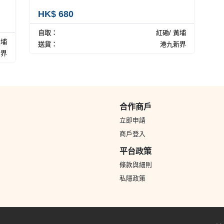
HK$ 680
自取：
紅磡/ 黃埔
黃埔
送貨：
港九新界
新界
合作商戶
立即申請
商戶登入
平台政策
條款與細則
私隱政策