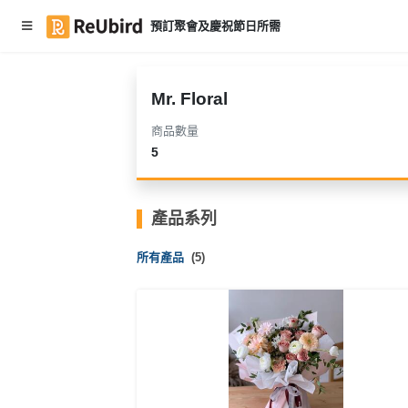
預訂聚會及慶祝節日所需
繁
中
Mr. Floral
E
商品數量
N
5
登
產品系列
入
所有產品
(5)
註
冊
服
務
及