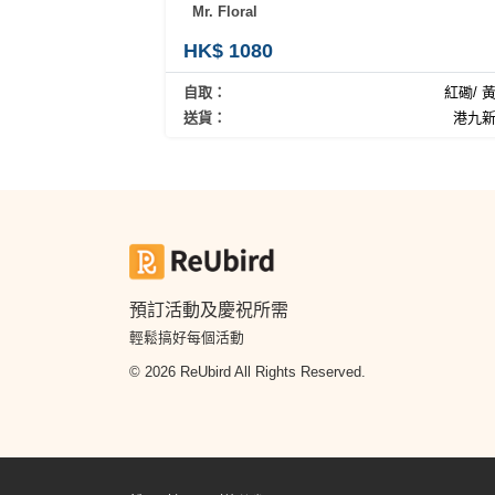
員
朋
動
食
Mr. Floral
計
友
攻
HK$ 1080
劃
特
聚
略
色
會
自取：
紅磡/ 
蛋
送貨：
港九
社
慶
會
糕
交
祝
員
軟
花
生
需
件
束
日
知
及
拍
花
拖
夾
藝
預訂活動及慶祝所需
時
禮
聯
企
輕鬆搞好每個活動
間
品
絡
業
神
© 2026 ReUbird All Rights Reserved.
我
/
訂
器
們
公
製
關
司
情
禮
於
活
侶
物
我