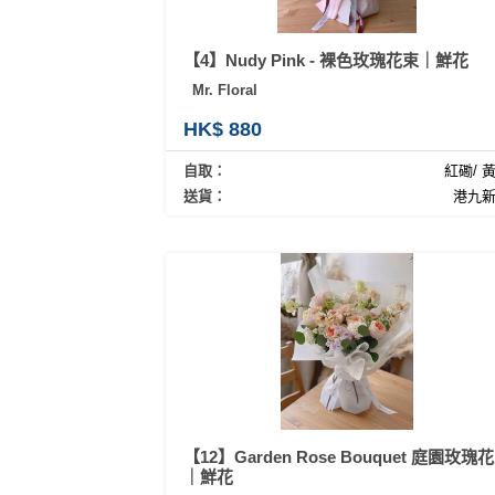
產
品
【4】Nudy Pink - 裸色玫瑰花束｜鮮花
分
類
Mr. Floral
HK$ 880
活
P
自取：
紅磡/ 
動
a
送貨：
港九
類
r
型
t
y
R
活
搞
o
動
P
o
攻
a
m
略
r
到
t
會
y
【12】Garden Rose Bouquet 庭園玫瑰
會
活
｜鮮花
美