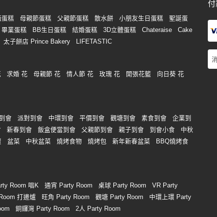
付
面蛋糕
母親節蛋糕
父親節蛋糕
散水餅
小朋友生日蛋糕
聖誕蛋
畢業蛋糕
BB生日蛋糕
結婚蛋糕
3D立體蛋糕
Chateraise
Cake
太子餅店 Prince Bakery
LIFETASTIC
花
求婚 花
母親節 花
情人節 花
玫瑰 花
開張花籃
向日葵 花
到會
派對到會
中環到會
平價到會
觀塘到會
素食到會
企業到
會
新春到會
飯盒便當到會
父親節到會
親子到會
到會小食
中秋
賣
盆菜
中秋盆菜
燒烤食物
燒烤包
新年新春盆菜
BBQ燒烤食
rty Room 唱K
通宵 Party Room
桌球 Party Room
VR Party
y Room 打邊爐
旺角 Party Room
觀塘 Party Room
中環上環 Party
oom
銅鑼灣 Party Room
2人 Party Room