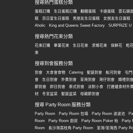
動
心
搜尋熱門蛋糕分類
們
場
願
蛋糕訂購
生日蛋糕訂購
翻糖蛋糕
卡通蛋糕
雲石鏡
婚
地
清
糕
百日宴生日蛋糕
男朋友生日蛋糕
女朋友生日蛋糕
禮
佈
單
Aholic
King and Queens Sweet Factory
SURPRiZE U
置
親
用
搜尋熱門花束分類
子
品
花束訂購
畢業花束
生日花束
求婚花束
保鮮花
乾
活
束
動
即
搜尋到會服務分類
食
即
到會
大食會食物
Catering
聖誕到會
船河到會
屯門
煮
會
生日到會
外賣到會
荃灣到會
灣仔到會
婚禮到
系
節到會
即日到會
泰式到會
派對小食
打邊爐食材外
列
材
冬至盆菜
聖誕盆菜
母親節到會
搜尋 Party Room 服務分類
聚
會
Party Room
Party Room 包場
Party Room 波波池
Pa
及
Room
Party Room 廚房
Party Room Poker 枱
Part
拍
Room
長沙灣荔枝角 Party Room
荃灣/荃灣西 Party R