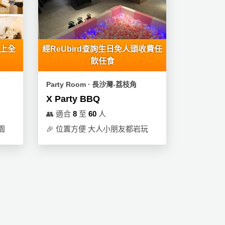
以上全
經ReUbird查詢生日免人頭收費任
飲任食
Party Room ∙ 長沙灣-荔枝角
X Party BBQ
👥
適合
8
至
60
人
園
🎉
位置方便 大人小朋友都岩玩