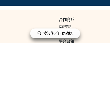
合作商戶
立即申請
商戶登入
按設施／用途篩選
平台政策
條款與細則
私隱政策
付
面蛋糕
母親節蛋糕
父親節蛋糕
散水餅
小朋友生日蛋糕
聖誕蛋
畢業蛋糕
BB生日蛋糕
結婚蛋糕
3D立體蛋糕
Chateraise
Cake
太子餅店 Prince Bakery
LIFETASTIC