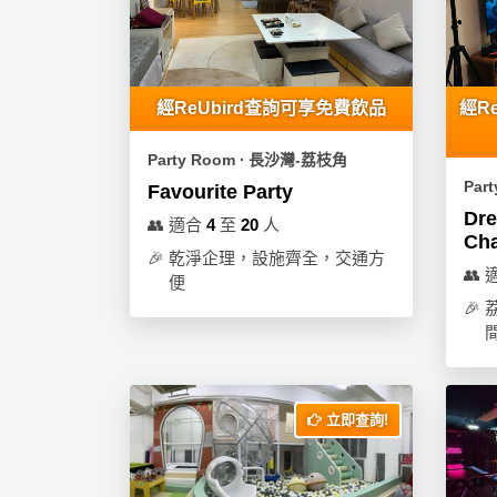
產
品
分
類
經ReUbird查詢可享免費飲品
經R
Party Room ∙ 長沙灣-荔枝角
活
P
Par
Favourite Party
動
a
Dre
類
r
👥
適合
4
至
20
人
Ch
型
t
🎉
乾淨企理，設施齊全，交通方
y
👥
便
R
🎉
活
搞
o
動
P
o
攻
a
m
略
r
立即查詢!
到
t
會
y
會
活
美