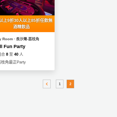
人以上9折30人以上85折任飲無
酒精飲品
ty Room ∙ 長沙灣-荔枝角
ll Fun Party
適合
8
至
40
人
枝角最正Party
1
2