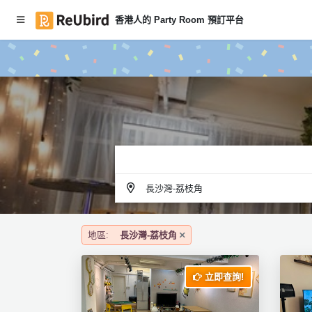
香港人的 Party Room 預訂平台
#
繁
本
中
月
E
P
N
ar
ty
R
o
登
o
入
m
長沙灣-荔枝角
推
註
介
冊
地區:
長沙灣-荔枝角
服
立即查詢!
務
及