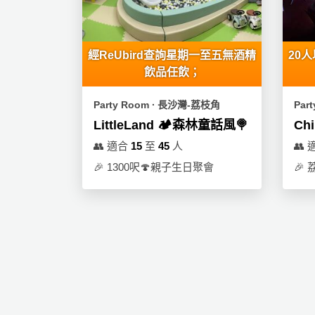
員
朋
動
食
計
友
攻
劃
特
聚
略
色
會
經ReUbird查詢星期一至五無酒精
20
蛋
飲品任飲；
社
慶
會
糕
交
祝
員
Party Room ∙ 長沙灣-荔枝角
Par
軟
花
生
需
LittleLand 🏕森林童話風🍭
Chi
件
束
日
知
👥
適合
15
至
45
人
👥
及
🎉
1300呎🍄親子生日聚會
🎉
荔
拍
花
拖
夾
藝
時
禮
聯
企
間
品
絡
業
神
我
/
訂
器
們
公
製
關
司
情
禮
於
活
侶
物
我