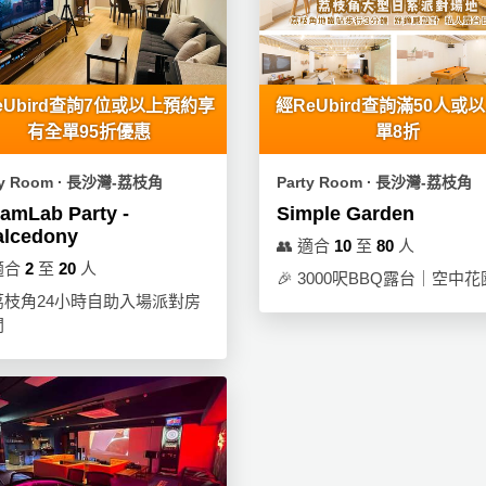
eUbird查詢7位或以上預約享
經ReUbird查詢滿50人或
有全單95折優惠
單8折
ty Room ∙ 長沙灣-荔枝角
Party Room ∙ 長沙灣-荔枝角
amLab Party -
Simple Garden
alcedony
👥
適合
10
至
80
人
適合
2
至
20
人
🎉
3000呎BBQ露台｜空中花
荔枝角24小時自助入場派對房
間