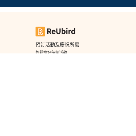
工
作
坊
戶
外
預訂活動及慶祝所需
玩
輕鬆搞好每個活動
樂
© 2026 ReUbird All Rights Reserved.
遊
艇
出
租
搜尋熱門蛋糕分類
蛋糕訂購
生日蛋糕訂購
翻糖蛋糕
卡通蛋糕
雲石鏡
糕
百日宴生日蛋糕
男朋友生日蛋糕
女朋友生日蛋糕
Aholic
King and Queens Sweet Factory
SURPRiZE U
搜尋熱門花束分類