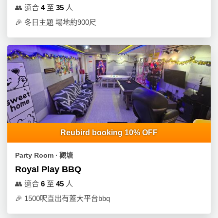
👥
適合
4
至
35
人
🎉
冬日主題 場地約900尺
Reubird booking 10% OFF
Party Room ∙ 觀塘
Royal Play BBQ
👥
適合
6
至
45
人
🎉
1500呎直出有蓋大平台bbq