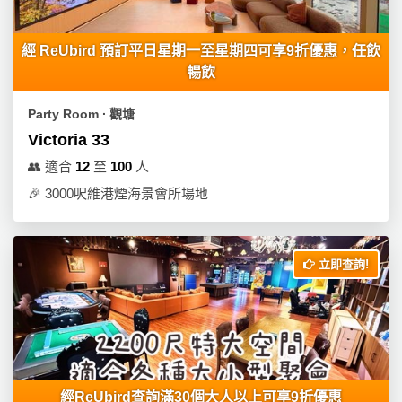
經 ReUbird 預訂平日星期一至星期四可享9折優惠，任飲
暢飲
Party Room ∙ 觀塘
Victoria 33
👥
適合
12
至
100
人
🎉
3000呎維港煙海景會所場地
立即查詢!
經ReUbird查詢滿30個大人以上可享9折優惠