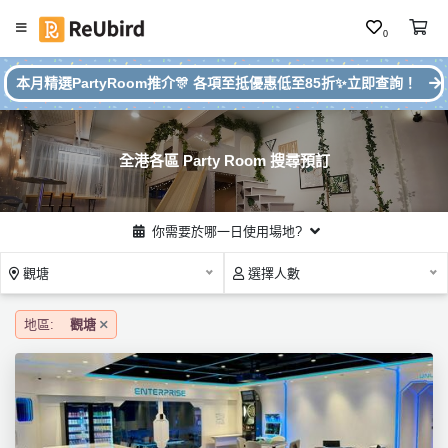
0
#
繁
本月精選PartyRoom推介🎊 各項至抵優惠低至85折✨立即查詢！
本
中
月
E
P
N
ar
全港各區 Party Room 搜尋預訂
ty
R
o
登
你需要於哪一日使用場地?
o
入
m
觀塘
選擇人數
推
註
介
冊
地區:
觀塘
服
務
及