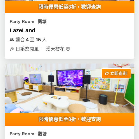
員
朋
動
食
限時優惠低至8折，歡迎查詢
計
友
攻
劃
特
聚
略
Party Room ∙ 觀塘
色
會
LazeLand
蛋
社
慶
會
糕
👥
適合
4
至
15
人
交
祝
員
🎉
日系悠閒風 — 漫天櫻花 🌸
軟
花
生
需
件
束
日
知
及
立即查詢!
拍
花
拖
夾
藝
時
禮
聯
企
間
品
絡
業
神
我
/
訂
器
們
公
製
限時優惠低至8折，歡迎查詢
關
司
情
禮
於
活
侶
物
Party Room ∙ 觀塘
我