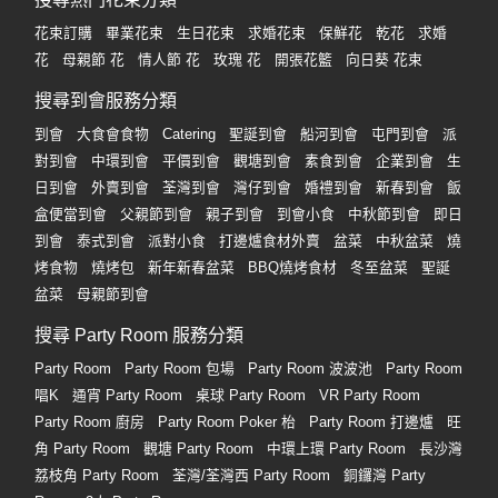
花束訂購
畢業花束
生日花束
求婚花束
保鮮花
乾花
求婚
花
母親節 花
情人節 花
玫瑰 花
開張花籃
向日葵 花束
搜尋到會服務分類
到會
大食會食物
Catering
聖誕到會
船河到會
屯門到會
派
對到會
中環到會
平價到會
觀塘到會
素食到會
企業到會
生
日到會
外賣到會
荃灣到會
灣仔到會
婚禮到會
新春到會
飯
盒便當到會
父親節到會
親子到會
到會小食
中秋節到會
即日
到會
泰式到會
派對小食
打邊爐食材外賣
盆菜
中秋盆菜
燒
烤食物
燒烤包
新年新春盆菜
BBQ燒烤食材
冬至盆菜
聖誕
盆菜
母親節到會
搜尋 Party Room 服務分類
Party Room
Party Room 包場
Party Room 波波池
Party Room
唱K
通宵 Party Room
桌球 Party Room
VR Party Room
Party Room 廚房
Party Room Poker 枱
Party Room 打邊爐
旺
角 Party Room
觀塘 Party Room
中環上環 Party Room
長沙灣
荔枝角 Party Room
荃灣/荃灣西 Party Room
銅鑼灣 Party