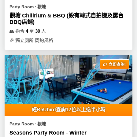
Party Room ∙ 觀塘
觀塘 Chillrium & BBQ (設有韓式自拍機及露台
BBQ店鋪)
👥
適合
4
至
30
人
🎉
獨立廁所 簡約風格
立即查詢!
經ReUbird查詢12位以上送半小時
Party Room ∙ 觀塘
Seasons Party Room - Winter