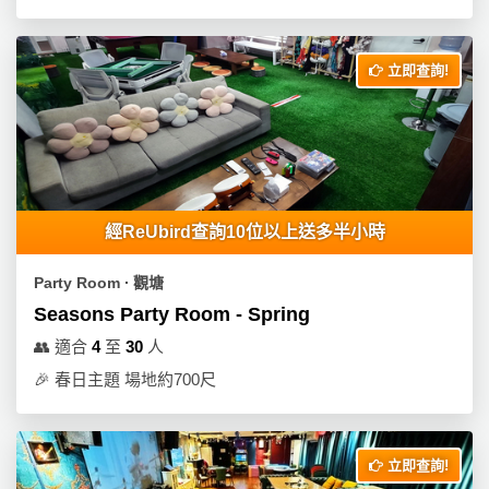
拖
餐
廳
立即查詢!
B
B
Q
場
地
經ReUbird查詢10位以上送多半小時
新
Party Room ∙ 觀塘
奇
Seasons Party Room - Spring
玩
👥
適合
4
至
30
人
樂
🎉
春日主題 場地約700尺
體
驗
手
立即查詢!
作