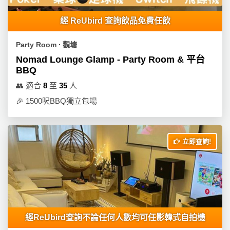
經 ReUbird 查詢飲品免費任飲
Party Room ∙ 觀塘
Nomad Lounge Glamp - Party Room & 平台
BBQ
👥
適合
8
至
35
人
🎉
1500呎BBQ獨立包場
立即查詢!
經ReUbird查詢不論任何人數均可任影韓式自拍機