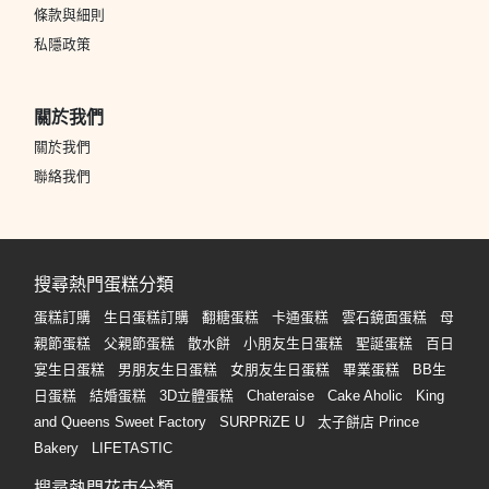
條款與細則
私隱政策
關於我們
關於我們
聯絡我們
搜尋熱門蛋糕分類
蛋糕訂購
生日蛋糕訂購
翻糖蛋糕
卡通蛋糕
雲石鏡面蛋糕
母
親節蛋糕
父親節蛋糕
散水餅
小朋友生日蛋糕
聖誕蛋糕
百日
宴生日蛋糕
男朋友生日蛋糕
女朋友生日蛋糕
畢業蛋糕
BB生
日蛋糕
結婚蛋糕
3D立體蛋糕
Chateraise
Cake Aholic
King
and Queens Sweet Factory
SURPRiZE U
太子餅店 Prince
Bakery
LIFETASTIC
搜尋熱門花束分類