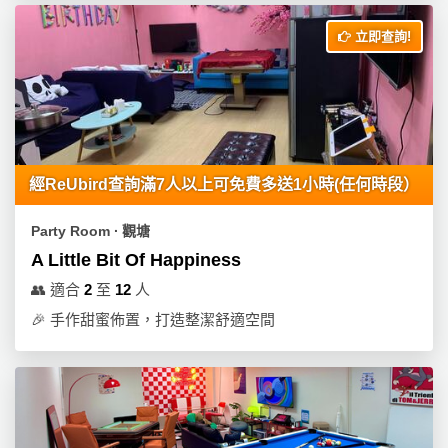
立即查詢!
經ReUbird查詢滿7人以上可免費多送1小時(任何時段）
Party Room ∙ 觀塘
A Little Bit Of Happiness
👥
適合
2
至
12
人
🎉
手作甜蜜佈置，打造整潔舒適空間