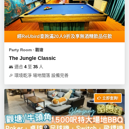
工
作
坊
戶
經ReUbird查詢滿20人9折及享無酒精飲品任飲
外
玩
Party Room ∙ 觀塘
樂
The Jungle Classic
遊
👥
適合
4
至
35
人
艇
🎉
環境乾淨 場地闊落 設備完善
出
租
立即查詢!