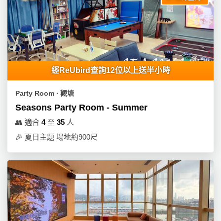
經ReUbird查詢12位以上送半小時
Party Room ∙ 觀塘
Seasons Party Room - Summer
👥
適合
4
至
35
人
🎉
夏日主題 場地約900尺