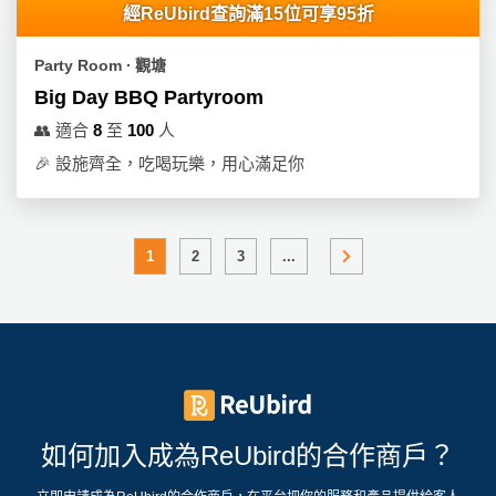
經ReUbird查詢滿15位可享95折
Party Room ∙ 觀塘
Big Day BBQ Partyroom
👥
適合
8
至
100
人
🎉
設施齊全，吃喝玩樂，用心滿足你
1
2
3
...
如何加入成為ReUbird的合作商戶？