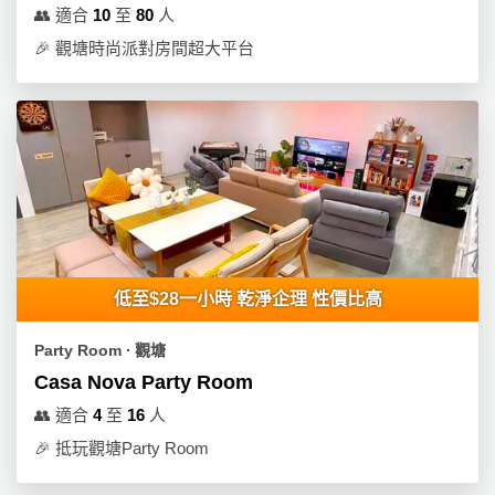
👥
適合
10
至
80
人
🎉
觀塘時尚派對房間超大平台
低至$28一小時 乾淨企理 性價比高
Party Room ∙ 觀塘
Casa Nova Party Room
👥
適合
4
至
16
人
🎉
抵玩觀塘Party Room