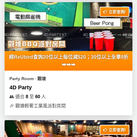
立即查詢!
經ReUbird查詢20位以上每位減$20；30位以上全單9折
➡️➡️➡️
Party Room ∙ 觀塘
4D Party
👥
適合
8
至
60
人
🎉
觀塘輕奢工業風派對房間
立即查詢!