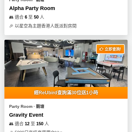
Alpha Party Room
👥
適合
6
至
50
人
🎉
以星空為主題香港人既派對房間
立即查詢!
經ReUbird查詢滿30位送1小時
Party Room ∙ 觀塘
Gravity Event
👥
適合
12
至
150
人