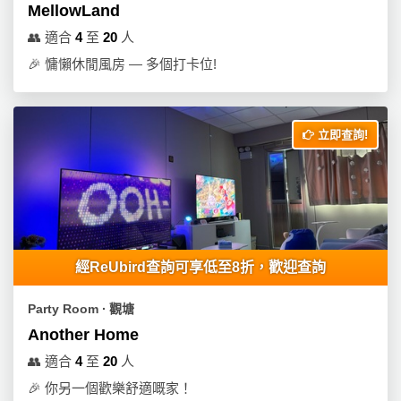
動
心
MellowLand
們
場
願
👥
適合
4
至
20
人
婚
地
清
禮
🎉
慵懶休閒風房 — 多個打卡位!
佈
單
置
親
用
子
品
立即查詢!
活
動
即
食
即
煮
系
經ReUbird查詢可享低至8折，歡迎查詢
列
Party Room ∙ 觀塘
聚
Another Home
會
及
👥
適合
4
至
20
人
拍
🎉
你另一個歡樂舒適嘅家！