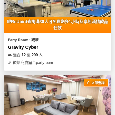
產
品
分
類
經ReUbird查詢滿30人可免費送多1小時及享無酒精飲品
任飲
活
P
Party Room ∙ 觀塘
動
a
Gravity Cyber
類
r
👥
適合
12
至
200
人
型
t
🎉
觀塘商廈露台partyroom
y
R
活
搞
o
動
P
o
立即查詢!
攻
a
m
略
r
到
t
會
y
會
活
美