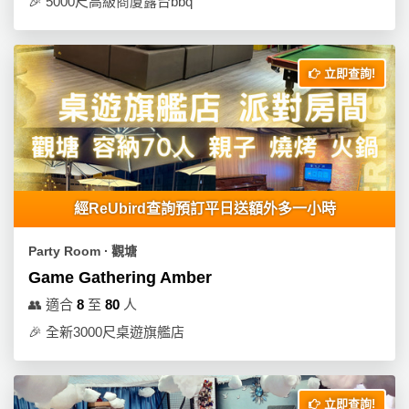
🎉
5000尺高級商廈露台bbq
立即查詢!
經ReUbird查詢預訂平日送額外多一小時
Party Room ∙ 觀塘
Game Gathering Amber
👥
適合
8
至
80
人
🎉
全新3000尺桌遊旗艦店
立即查詢!