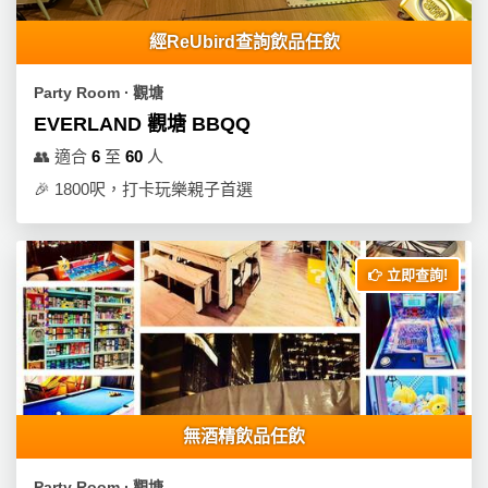
經ReUbird查詢飲品任飲
Party Room ∙ 觀塘
EVERLAND 觀塘 BBQQ
👥
適合
6
至
60
人
🎉
1800呎，打卡玩樂親子首選
立即查詢!
無酒精飲品任飲
Party Room ∙ 觀塘