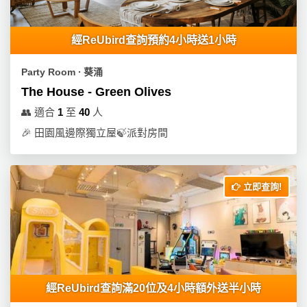
經ReUbird查詢預約4小時送1小時
Party Room ∙ 葵涌
The House - Green Olives
👥
適合
1
至
40
人
🎉
田園風邊際獨立屋🍃派對房間
立即查詢!
經ReUbird查詢滿20位及4小時額外送半小時