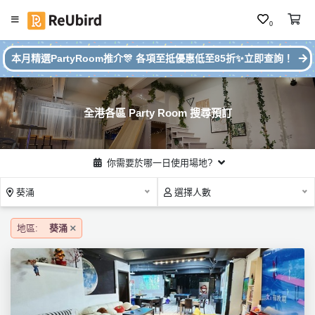
0
#
繁
本月精選PartyRoom推介🎊 各項至抵優惠低至85折✨立即查詢！
本
中
月
E
P
N
ar
全港各區 Party Room 搜尋預訂
ty
R
o
登
你需要於哪一日使用場地?
o
入
m
葵涌
選擇人數
推
註
介
冊
地區:
葵涌
服
務
及