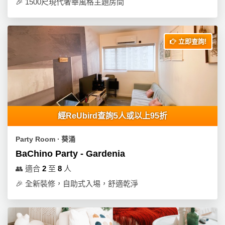
🎉
1500尺現代奢華風格主題房間
立即查詢!
經ReUbird查詢5人或以上95折
Party Room ∙ 葵涌
BaChino Party - Gardenia
👥
適合
2
至
8
人
🎉
全新裝修，自助式入埸，舒適乾淨