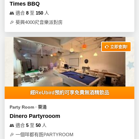
動
心
Times BBQ
們
場
願
👥
適合
8
至
150
人
婚
地
清
禮
🎉
葵興4000尺音樂派對房
佈
單
置
親
用
子
品
立即查詢!
活
動
即
食
即
煮
系
經ReUbird預約可享免費無酒精飲品
列
Party Room ∙ 葵涌
聚
Dinero Partyrooom
會
及
👥
適合
5
至
50
人
拍
🎉
一個咩都有既PARTYROOM