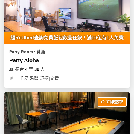
工
作
坊
戶
經ReUbird查詢免費紙包飲品任飲！滿10位有1人免費
外
玩
Party Room ∙ 葵涌
樂
Party Aloha
遊
👥
適合
4
至
30
人
艇
🎉
一千尺|溫馨|舒適|文青
出
租
立即查詢!