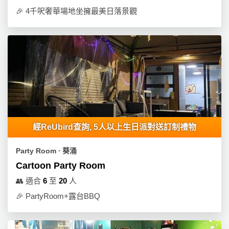
🎉
4千呎奢華場地坐擁最美日落景觀
經ReUbird查詢, 5人以上生日派對送訂制禮物
Party Room ∙ 葵涌
Cartoon Party Room
👥
適合
6
至
20
人
🎉
PartyRoom+露台BBQ