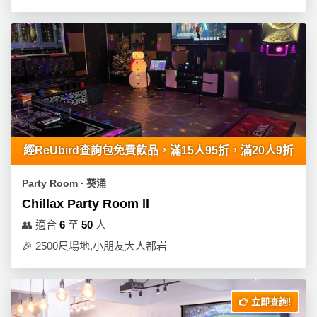
拖
餐
廳
B
B
Q
場
地
經ReUbird查詢包免費飲品，滿15人95折，滿20人9折
新
Party Room ∙ 葵涌
奇
Chillax Party Room ll
玩
👥
適合
6
至
50
人
樂
🎉
2500尺場地,小朋友大人都岩
體
驗
手
立即查詢!
作