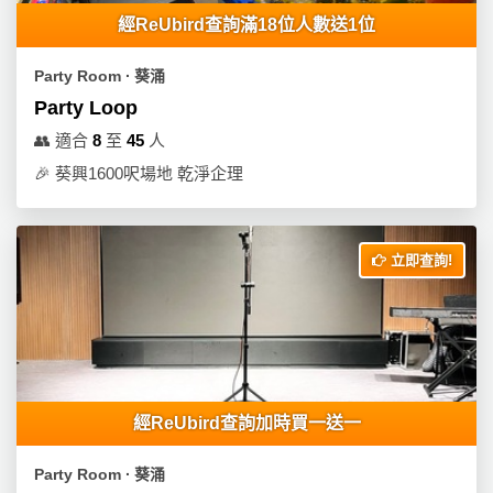
員
朋
動
食
經ReUbird查詢滿18位人數送1位
計
友
攻
劃
特
聚
略
Party Room ∙ 葵涌
色
會
Party Loop
蛋
社
慶
會
糕
👥
適合
8
至
45
人
交
祝
員
🎉
葵興1600呎場地 乾淨企理
軟
花
生
需
件
束
日
知
及
立即查詢!
拍
花
拖
夾
藝
時
禮
聯
企
間
品
絡
業
神
我
/
訂
器
們
公
製
經ReUbird查詢加時買一送一
關
司
情
禮
於
活
侶
物
Party Room ∙ 葵涌
我