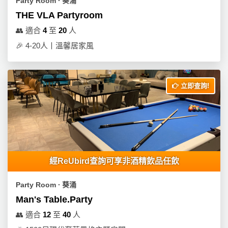
Party Room ∙ 葵涌
THE VLA Partyroom
👥
適合
4
至
20
人
🎉
4-20人丨溫馨居家風
立即查詢!
經ReUbird查詢可享非酒精飲品任飲
Party Room ∙ 葵涌
Man's Table.Party
👥
適合
12
至
40
人