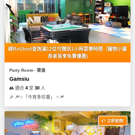
經ReUbird查詢滿12位可贈送1小時耍樂時間（寵物小童
長者皆享免費優惠)
Party Room ∙ 葵涌
Gamsiu
👥
適合
4
至
30
人
🎉
🎆✨「今宵多珍重」 ✨🎆
立即查詢!