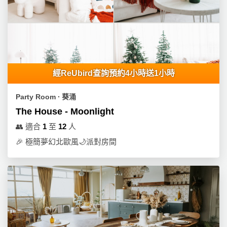
經ReUbird查詢預約4小時送1小時
Party Room ∙ 葵涌
The House - Moonlight
👥
適合
1
至
12
人
🎉
極簡夢幻北歐風🌙派對房間