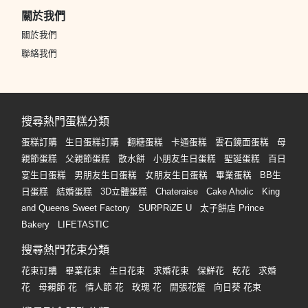
關於我們
關於我們
聯絡我們
搜尋熱門蛋糕分類
蛋糕訂購
生日蛋糕訂購
翻糖蛋糕
卡通蛋糕
雲石鏡面蛋糕
母
親節蛋糕
父親節蛋糕
散水餅
小朋友生日蛋糕
聖誕蛋糕
百日
宴生日蛋糕
男朋友生日蛋糕
女朋友生日蛋糕
畢業蛋糕
BB生
日蛋糕
結婚蛋糕
3D立體蛋糕
Chateraise
Cake Aholic
King
and Queens Sweet Factory
SURPRiZE U
太子餅店 Prince
Bakery
LIFETASTIC
搜尋熱門花束分類
花束訂購
畢業花束
生日花束
求婚花束
保鮮花
乾花
求婚
花
母親節 花
情人節 花
玫瑰 花
開張花籃
向日葵 花束