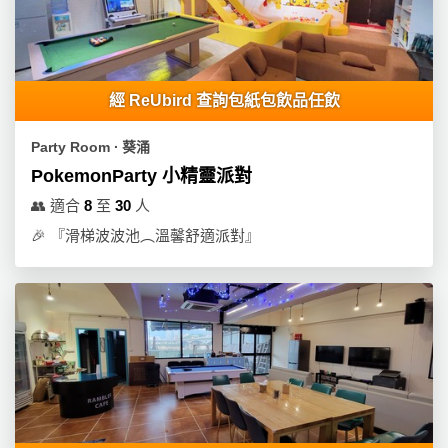
經 ReUbird 查詢包紙包飲品任飲
Party Room ∙ 葵涌
PokemonParty 小精靈派對
👥
適合
8
至
30
人
🎉
『滑梯波波池︵溫馨舒適派對』