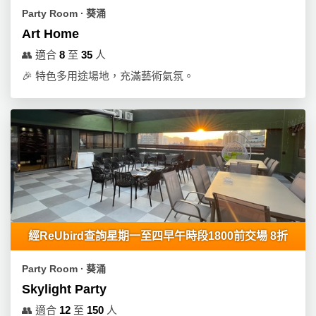
Party Room ∙ 葵涌
Art Home
👥
適合
8
至
35
人
🎉
特色多用途場地，充滿藝術氣氛。
經ReUbird查詢星期一至四早午時段1800前交場 8折
Party Room ∙ 葵涌
Skylight Party
👥
適合
12
至
150
人