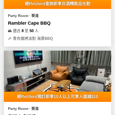
經ReUbird查詢即享非酒精飲品任飲
Party Room ∙ 葵涌
Rambler Cape BBQ
👥
適合
8
至
50
人
🎉
青衣燒烤派對 海景BBQ
經ReUbird預訂即享10人以上可享人頭減$10
Party Room ∙ 葵涌