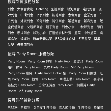
搜尋到會服務分類
到會
大食會食物
Catering
聖誕到會
船河到會
屯門到會
派
對到會
中環到會
平價到會
觀塘到會
素食到會
企業到會
生
日到會
外賣到會
荃灣到會
灣仔到會
婚禮到會
新春到會
飯
盒便當到會
父親節到會
親子到會
到會小食
中秋節到會
即日
到會
泰式到會
派對小食
打邊爐食材外賣
盆菜
中秋盆菜
燒
烤食物
燒烤包
新年新春盆菜
BBQ燒烤食材
冬至盆菜
聖誕
盆菜
母親節到會
搜尋 Party Room 服務分類
Party Room
Party Room 包場
Party Room 波波池
Party Room
唱K
通宵 Party Room
桌球 Party Room
VR Party Room
Party Room 廚房
Party Room Poker 枱
Party Room 打邊爐
旺
角 Party Room
觀塘 Party Room
中環上環 Party Room
長沙灣
荔枝角 Party Room
荃灣/荃灣西 Party Room
銅鑼灣 Party
Room
2人 Party Room
搜尋熱門禮物分類
男朋友生日禮物
女朋友生日禮物
情人節禮物
生日禮物
畢業禮