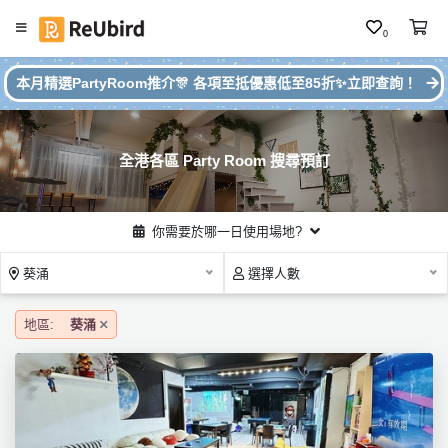
0
#
繁
本月精選PartyRoom推介🎊 各項至抵優惠低至85折✨立即查詢！
本
中
月
E
P
N
ar
全港各區 Party Room 搜尋預訂
ty
R
o
登
你需要於哪一日使用場地?
o
入
m
葵涌
選擇人數
推
註
介
冊
地區:
葵涌
服
務
及