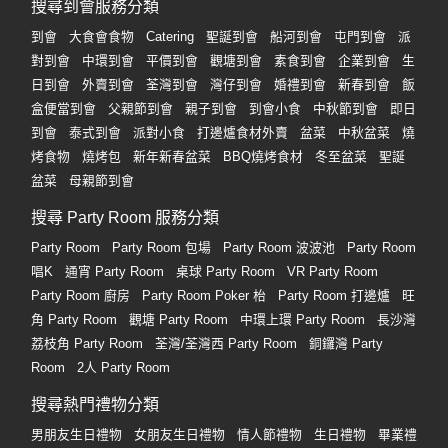
搜尋到會服務分類
到會
大食會食物
Catering
聖誕到會
船河到會
屯門到會
派
對到會
中環到會
平價到會
觀塘到會
素食到會
企業到會
生
日到會
外賣到會
荃灣到會
灣仔到會
婚禮到會
新春到會
飯
盒便當到會
父親節到會
親子到會
到會小食
中秋節到會
即日
到會
泰式到會
派對小食
打邊爐食材外賣
盆菜
中秋盆菜
燒
烤食物
燒烤包
新年新春盆菜
BBQ燒烤食材
冬至盆菜
聖誕
盆菜
母親節到會
搜尋 Party Room 服務分類
Party Room
Party Room 包場
Party Room 波波池
Party Room
唱K
通宵 Party Room
桌球 Party Room
VR Party Room
Party Room 廚房
Party Room Poker 枱
Party Room 打邊爐
旺
角 Party Room
觀塘 Party Room
中環上環 Party Room
長沙灣
荔枝角 Party Room
荃灣/荃灣西 Party Room
銅鑼灣 Party
Room
2人 Party Room
搜尋熱門禮物分類
男朋友生日禮物
女朋友生日禮物
情人節禮物
生日禮物
畢業禮