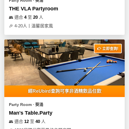
Party Room ∙ 葵涌
THE VLA Partyroom
👥
適合
4
至
20
人
🎉
4-20人丨溫馨居家風
立即查詢!
經ReUbird查詢可享非酒精飲品任飲
Party Room ∙ 葵涌
Man's Table.Party
👥
適合
12
至
40
人