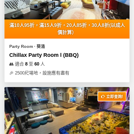
產
品
分
類
滿10人95折，滿15人9折，20人85折，30人8折(以成人
價計算）
活
P
Party Room ∙ 葵涌
動
a
Chillax Party Room l (BBQ)
類
r
👥
適合
8
至
60
人
型
t
🎉
2500尺場地，設施應有盡有
y
R
活
搞
o
動
P
o
立即查詢!
攻
a
m
略
r
到
t
會
y
會
活
美