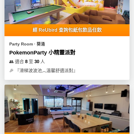
經 ReUbird 查詢包紙包飲品任飲
Party Room ∙ 葵涌
PokemonParty 小精靈派對
👥
適合
8
至
30
人
🎉
『滑梯波波池︵溫馨舒適派對』