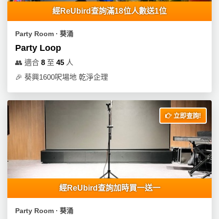
員
朋
動
食
經ReUbird查詢滿18位人數送1位
計
友
攻
劃
特
聚
略
Party Room ∙ 葵涌
色
會
Party Loop
蛋
社
慶
會
糕
👥
適合
8
至
45
人
交
祝
員
🎉
葵興1600呎場地 乾淨企理
軟
花
生
需
件
束
日
知
及
立即查詢!
拍
花
拖
夾
藝
時
禮
聯
企
間
品
絡
業
神
我
/
訂
器
們
公
製
經ReUbird查詢加時買一送一
關
司
情
禮
於
活
侶
物
Party Room ∙ 葵涌
我