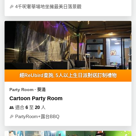
🎉
4千呎奢華場地坐擁最美日落景觀
經ReUbird查詢, 5人以上生日派對送訂制禮物
Party Room ∙ 葵涌
Cartoon Party Room
👥
適合
6
至
20
人
🎉
PartyRoom+露台BBQ