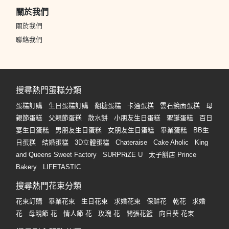
關於我們
關於我們
聯絡我們
搜尋熱門蛋糕分類
蛋糕訂購
生日蛋糕訂購
翻糖蛋糕
卡通蛋糕
雲石鏡面蛋糕
母
親節蛋糕
父親節蛋糕
散水餅
小朋友生日蛋糕
聖誕蛋糕
百日
宴生日蛋糕
男朋友生日蛋糕
女朋友生日蛋糕
畢業蛋糕
BB生
日蛋糕
結婚蛋糕
3D立體蛋糕
Chateraise
Cake Aholic
King
and Queens Sweet Factory
SURPRiZE U
太子餅店 Prince
Bakery
LIFETASTIC
搜尋熱門花束分類
花束訂購
畢業花束
生日花束
求婚花束
保鮮花
乾花
求婚
花
母親節 花
情人節 花
玫瑰 花
開張花籃
向日葵 花束