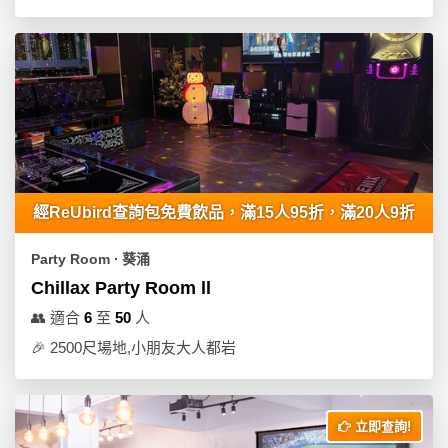
拖
餐
廳
B
B
Q
場
地
經ReUbird查詢包免費飲品，滿15人95折，滿20人9折
新
Party Room ∙ 葵涌
奇
Chillax Party Room ll
玩
👥
適合
6
至
50
人
樂
🎉
2500尺場地,小朋友大人都岩
體
驗
手
立即查詢!
作