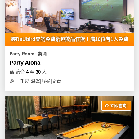
工
作
坊
戶
經ReUbird查詢免費紙包飲品任飲！滿10位有1人免費
外
玩
Party Room ∙ 葵涌
樂
Party Aloha
遊
👥
適合
4
至
30
人
艇
🎉
一千尺|溫馨|舒適|文青
出
租
立即查詢!