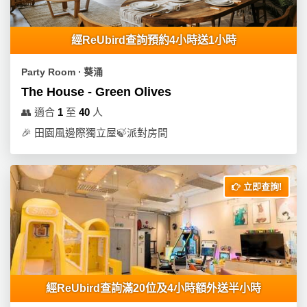
經ReUbird查詢預約4小時送1小時
Party Room ∙ 葵涌
The House - Green Olives
👥
適合
1
至
40
人
🎉
田園風邊際獨立屋🍃派對房間
立即查詢!
經ReUbird查詢滿20位及4小時額外送半小時