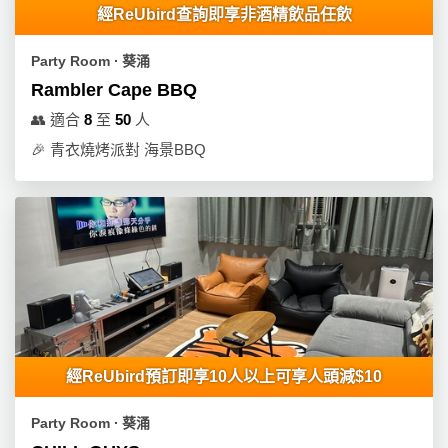
經ReUbird查詢即享非酒精飲品任飲
Party Room ∙ 葵涌
Rambler Cape BBQ
👥
適合
8
至
50
人
🎉
青衣燒烤派對 海景BBQ
經ReUbird預訂即享10人以上可享人頭減$10
Party Room ∙ 葵涌