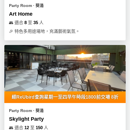
Party Room ∙ 葵涌
Art Home
👥
適合
8
至
35
人
🎉
特色多用途場地，充滿藝術氣氛。
經ReUbird查詢星期一至四早午時段1800前交場 8折
Party Room ∙ 葵涌
Skylight Party
👥
適合
12
至
150
人