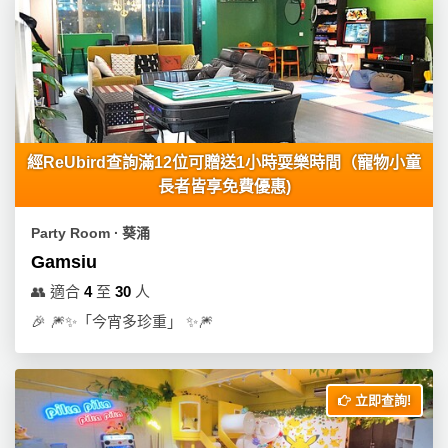
經ReUbird查詢滿12位可贈送1小時耍樂時間（寵物小童
長者皆享免費優惠)
Party Room ∙ 葵涌
Gamsiu
👥
適合
4
至
30
人
🎉
🎆✨「今宵多珍重」 ✨🎆
立即查詢!