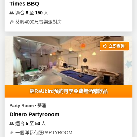
動
心
Times BBQ
們
場
願
👥
適合
8
至
150
人
婚
地
清
禮
🎉
葵興4000尺音樂派對房
佈
單
置
親
用
子
品
立即查詢!
活
動
即
食
即
煮
系
經ReUbird預約可享免費無酒精飲品
列
Party Room ∙ 葵涌
聚
Dinero Partyrooom
會
及
👥
適合
5
至
50
人
拍
🎉
一個咩都有既PARTYROOM