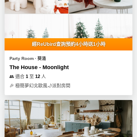
經ReUbird查詢預約4小時送1小時
Party Room ∙ 葵涌
The House - Moonlight
👥
適合
1
至
12
人
🎉
極簡夢幻北歐風🌙派對房間