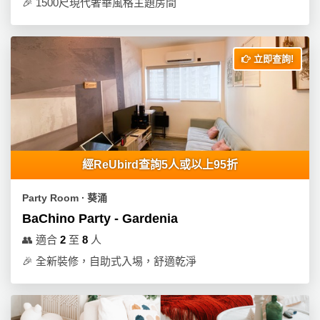
🎉
1500尺現代奢華風格主題房間
立即查詢!
經ReUbird查詢5人或以上95折
Party Room ∙ 葵涌
BaChino Party - Gardenia
👥
適合
2
至
8
人
🎉
全新裝修，自助式入埸，舒適乾淨