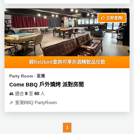
立即查詢!
經ReUbird查詢可享非酒精飲品任飲
Party Room ∙ 荃灣
Come BBQ 戶外燒烤 派對房間
👥
適合
8
至
60
人
🎉
荃灣BBQ PartyRoom
1