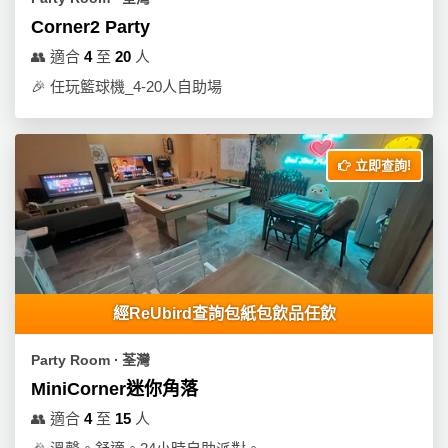
Corner2 Party
👥
適合
4
至
20
人
🎉
任玩籃球機_4-20人自助場
立即查詢!
經ReUbird查詢包紙包飲品任飲
Party Room ∙ 荃灣
MiniCorner迷你角落
👥
適合
4
至
15
人