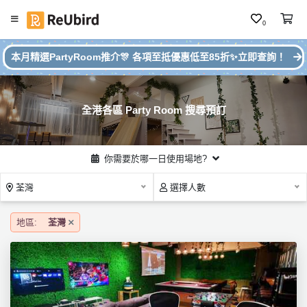
0
#
繁
本月精選PartyRoom推介🎊 各項至抵優惠低至85折✨立即查詢！
本
中
月
E
P
N
ar
全港各區 Party Room 搜尋預訂
ty
R
o
登
你需要於哪一日使用場地?
o
入
m
荃灣
選擇人數
推
註
介
冊
地區:
荃灣
服
務
及