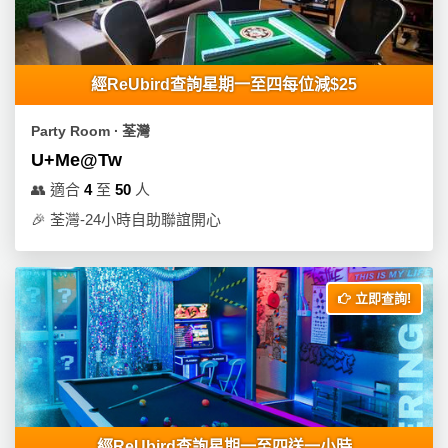
產
品
分
類
經ReUbird查詢星期一至四每位減$25
Party Room ∙ 荃灣
活
P
U+Me@Tw
動
a
👥
適合
4
至
50
人
類
r
🎉
荃灣-24小時自助聯誼開心
型
t
y
R
活
搞
o
立即查詢!
動
P
o
攻
a
m
略
r
到
t
會
y
會
活
美
經ReUbird查詢星期一至四送一小時