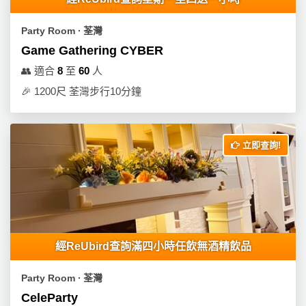
員
朋
動
食
計
友
攻
Party Room ∙ 荃灣
劃
特
聚
略
Game Gathering CYBER
色
會
蛋
👥
適合
8
至
60
人
社
慶
會
糕
🎉
1200尺 荃灣步行10分鐘
交
祝
員
軟
花
生
需
件
束
日
知
立即查詢!
及
拍
花
拖
夾
藝
時
禮
聯
企
間
品
絡
業
神
我
/
訂
器
經ReUbird查詢滿四小時任飲無酒精飲品
們
公
製
關
司
情
禮
Party Room ∙ 荃灣
於
活
侶
物
CeleParty
我