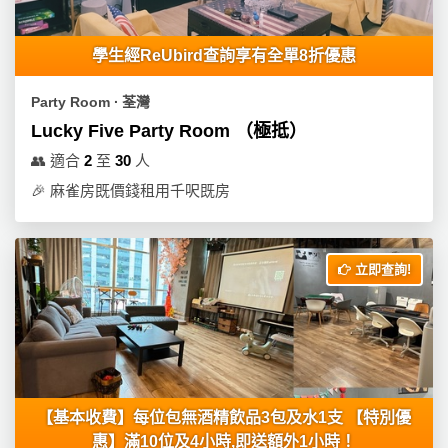
學生經ReUbird查詢享有全單8折優惠
Party Room ∙ 荃灣
Lucky Five Party Room （極抵）
👥
適合
2
至
30
人
🎉
麻雀房既價錢租用千呎既房
立即查詢!
【基本收費】每位包無酒精飲品3包及水1支 【特別優
惠】滿10位及4小時,即送額外1小時！