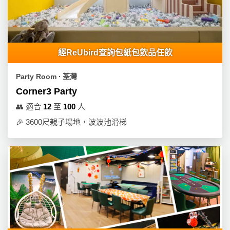
工
作
坊
經ReUbird查詢包紙包飲品任飲
戶
外
Party Room ∙ 荃灣
玩
Corner3 Party
樂
👥
適合
12
至
100
人
遊
🎉
3600尺親子場地，波波池滑梯
艇
出
租