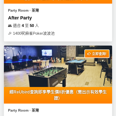
Party Room ∙ 荃灣
After Party
👥
適合
4
至
50
人
🎉
1400呎麻雀Poker波波池
立即查詢!
經ReUbird查詢即享學生價8折優惠（需出示有效學生
證）
Party Room ∙ 荃灣