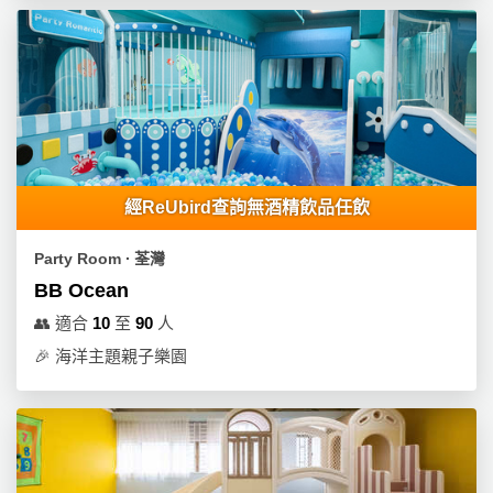
拖
餐
廳
B
B
Q
場
經ReUbird查詢無酒精飲品任飲
地
Party Room ∙ 荃灣
新
BB Ocean
奇
👥
適合
10
至
90
人
玩
🎉
海洋主題親子樂園
樂
體
驗
手
作