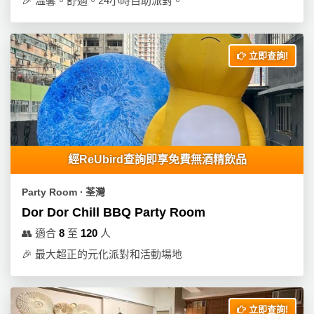
🎉
溫馨。舒適。24小時自助派對。
立即查詢!
經ReUbird查詢即享免費無酒精飲品
Party Room ∙ 荃灣
Dor Dor Chill BBQ Party Room
👥
適合
8
至
120
人
🎉
最大超正的元化派對和活動場地
立即查詢!