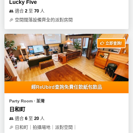
Lucky Five
👥
適合
2
至
70
人
🎉
空間闊落設備齊全的派對房間
立即查詢!
經ReUbird查詢免費任飲紙包飲品
Party Room ∙ 荃灣
日和町
👥
適合
6
至
20
人
🎉
日和町｜拍攝場地｜派對空間｜