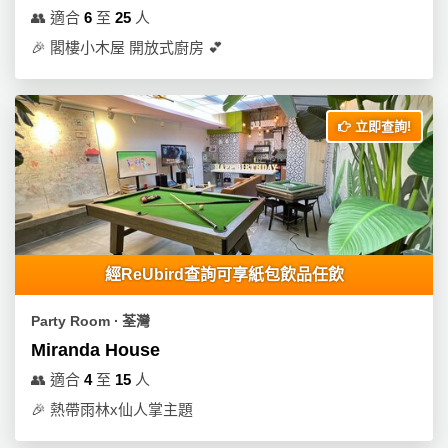
動
心
們
👥
適合
6
至
25
人
場
願
婚
🎉
閣樓小木屋 開放式廚房 💕
地
清
禮
佈
單
置
親
用
立即查詢!
子
品
活
動
即
食
即
煮
經ReUbird查詢可享紙包飲品任飲
系
列
Party Room ∙ 荃灣
Miranda House
聚
會
👥
適合
4
至
15
人
及
🎉
熱帶雨林x仙人掌主題
拍