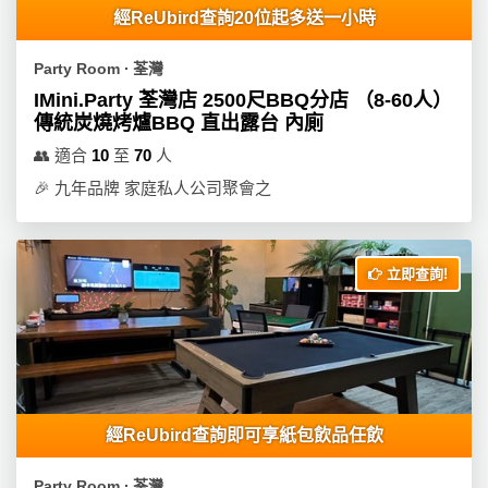
經ReUbird查詢20位起多送一小時
Party Room ∙ 荃灣
IMini.Party 荃灣店 2500尺BBQ分店 （8-60人）
傳統炭燒烤爐BBQ 直出露台 內廁
👥
適合
10
至
70
人
🎉
九年品牌 家庭私人公司聚會之
立即查詢!
經ReUbird查詢即可享紙包飲品任飲
Party Room ∙ 荃灣