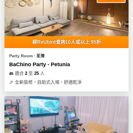
經ReUbird查詢10人或以上 95折
Party Room ∙ 荃灣
BaChino Party - Petunia
👥
適合
2
至
25
人
🎉
全新裝修，自助式入埸，舒適乾淨