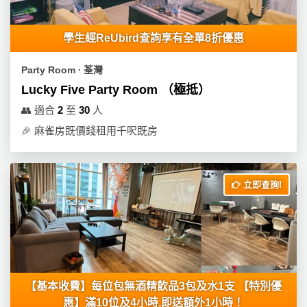
學生經ReUbird查詢享有全單8折優惠
Party Room ∙ 荃灣
Lucky Five Party Room （極抵）
👥
適合
2
至
30
人
🎉
麻雀房既價錢租用千呎既房
立即查詢!
【基本收費】每位包無酒精飲品3包及水1支 【特別優
惠】滿10位及4小時,即送額外1小時！