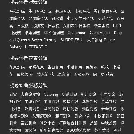
搜尋熱門蛋糕分類
蛋糕訂購
生日蛋糕訂購
翻糖蛋糕
卡通蛋糕
雲石鏡面蛋糕
母
親節蛋糕
父親節蛋糕
散水餅
小朋友生日蛋糕
聖誕蛋糕
百日
宴生日蛋糕
男朋友生日蛋糕
女朋友生日蛋糕
畢業蛋糕
BB生
日蛋糕
結婚蛋糕
3D立體蛋糕
Chateraise
Cake Aholic
King
and Queens Sweet Factory
SURPRiZE U
太子餅店 Prince
Bakery
LIFETASTIC
搜尋熱門花束分類
花束訂購
畢業花束
生日花束
求婚花束
保鮮花
乾花
求婚
花
母親節 花
情人節 花
玫瑰 花
開張花籃
向日葵 花束
搜尋到會服務分類
到會
大食會食物
Catering
聖誕到會
船河到會
屯門到會
派
對到會
中環到會
平價到會
觀塘到會
素食到會
企業到會
生
日到會
外賣到會
荃灣到會
灣仔到會
婚禮到會
新春到會
飯
盒便當到會
父親節到會
親子到會
到會小食
中秋節到會
即日
到會
泰式到會
派對小食
打邊爐食材外賣
盆菜
中秋盆菜
燒
烤食物
燒烤包
新年新春盆菜
BBQ燒烤食材
冬至盆菜
聖誕