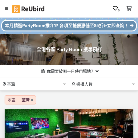
0
#
繁
本月精選PartyRoom推介🎊 各項至抵優惠低至85折✨立即查詢！
本
中
月
E
P
N
ar
全港各區 Party Room 搜尋預訂
ty
R
o
登
你需要於哪一日使用場地?
o
入
m
荃灣
選擇人數
推
註
介
冊
地區:
荃灣
服
務
及