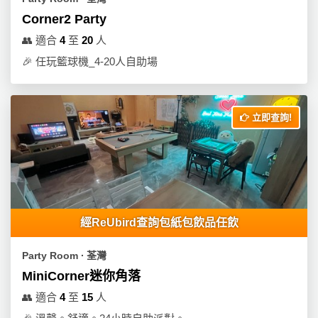
Corner2 Party
👥
適合
4
至
20
人
🎉
任玩籃球機_4-20人自助場
立即查詢!
經ReUbird查詢包紙包飲品任飲
Party Room ∙ 荃灣
MiniCorner迷你角落
👥
適合
4
至
15
人