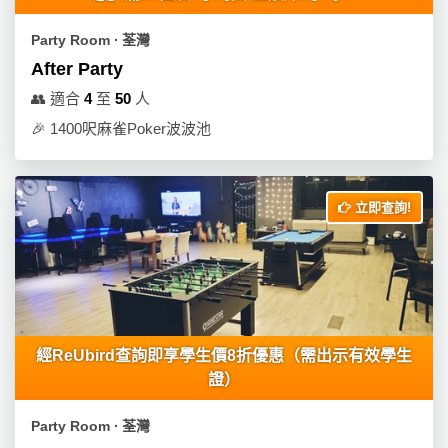
Party Room ∙ 荃灣
After Party
👥
適合
4
至
50
人
🎉
1400呎麻雀Poker波波池
立即查詢!
經ReUbird查詢即享學生價8折優惠（需出示有效學生
證）
Party Room ∙ 荃灣