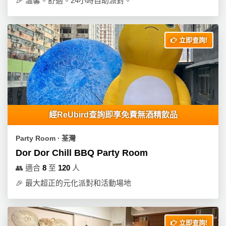
🎉
溫馨。舒適。24小時自助派對。
立即查詢!
經ReUbird查詢即享免費無酒精飲品
Party Room ∙ 荃灣
Dor Dor Chill BBQ Party Room
👥
適合
8
至
120
人
🎉
最大超正的元化派對和活動場地
立即查詢!