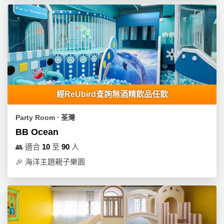
拖
餐
廳
B
B
Q
場
經ReUbird查詢無酒精飲品任飲
地
Party Room ∙ 荃灣
新
BB Ocean
奇
👥
適合
10
至
90
人
玩
🎉
海洋主題親子樂園
樂
體
驗
手
作