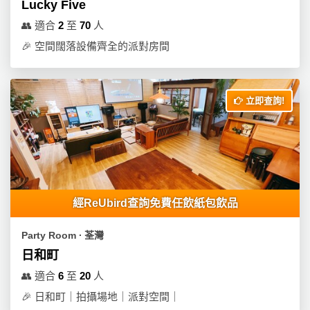
Lucky Five
👥
適合
2
至
70
人
🎉
空間闊落設備齊全的派對房間
立即查詢!
經ReUbird查詢免費任飲紙包飲品
Party Room ∙ 荃灣
日和町
👥
適合
6
至
20
人
🎉
日和町｜拍攝場地｜派對空間｜