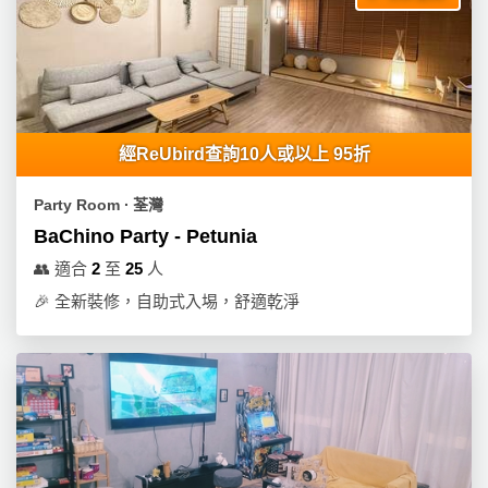
經ReUbird查詢10人或以上 95折
Party Room ∙ 荃灣
BaChino Party - Petunia
👥
適合
2
至
25
人
🎉
全新裝修，自助式入埸，舒適乾淨