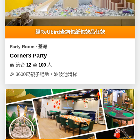
工
作
坊
經ReUbird查詢包紙包飲品任飲
戶
外
Party Room ∙ 荃灣
玩
Corner3 Party
樂
👥
適合
12
至
100
人
遊
🎉
3600尺親子場地，波波池滑梯
艇
出
租