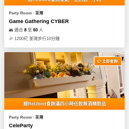
員
朋
動
食
計
友
攻
Party Room ∙ 荃灣
劃
特
聚
略
Game Gathering CYBER
色
會
蛋
👥
適合
8
至
60
人
社
慶
會
糕
🎉
1200尺 荃灣步行10分鐘
交
祝
員
軟
花
生
需
件
束
日
知
立即查詢!
及
拍
花
拖
夾
藝
時
禮
聯
企
間
品
絡
業
神
我
/
訂
器
經ReUbird查詢滿四小時任飲無酒精飲品
們
公
製
關
司
情
禮
Party Room ∙ 荃灣
於
活
侶
物
CeleParty
我