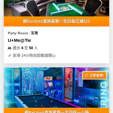
產
品
分
類
經ReUbird查詢星期一至四每位減$25
Party Room ∙ 荃灣
活
P
U+Me@Tw
動
a
👥
適合
4
至
50
人
類
r
🎉
荃灣-24小時自助聯誼開心
型
t
y
R
活
搞
o
立即查詢!
動
P
o
攻
a
m
略
r
到
t
會
y
會
活
美
經ReUbird查詢星期一至四送一小時