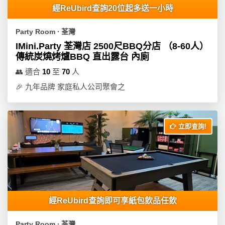
經ReUbird查詢20位起多送一小時
Party Room ∙ 荃灣
IMini.Party 荃灣店 2500尺BBQ分店 （8-60人）
傳統炭燒烤爐BBQ 直出露台 內廁
👥
適合
10
至
70
人
🎉
九年品牌 家庭私人公司聚會之
立即查詢!
經ReUbird查詢即可享紙包飲品任飲
Party Room ∙ 荃灣