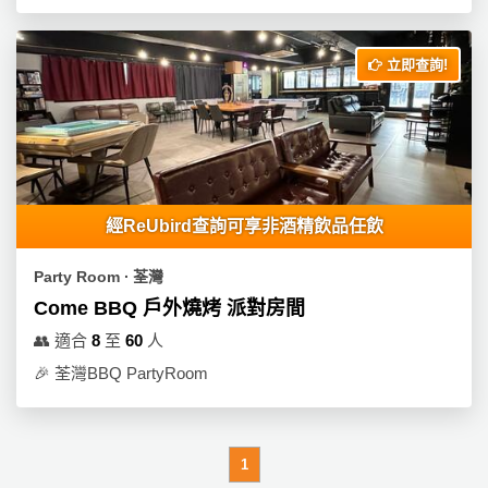
立即查詢!
經ReUbird查詢可享非酒精飲品任飲
Party Room ∙ 荃灣
Come BBQ 戶外燒烤 派對房間
👥
適合
8
至
60
人
🎉
荃灣BBQ PartyRoom
1