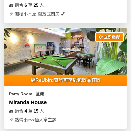
動
心
們
👥
適合
6
至
25
人
場
願
婚
🎉
閣樓小木屋 開放式廚房 💕
地
清
禮
佈
單
置
親
用
立即查詢!
子
品
活
動
即
食
即
煮
經ReUbird查詢可享紙包飲品任飲
系
列
Party Room ∙ 荃灣
Miranda House
聚
會
👥
適合
4
至
15
人
及
🎉
熱帶雨林x仙人掌主題
拍