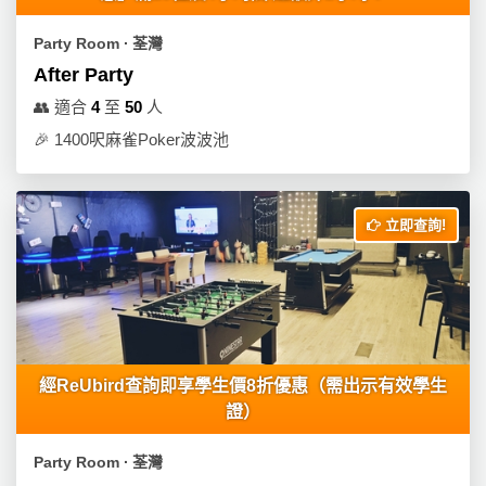
Party Room ∙ 荃灣
After Party
👥
適合
4
至
50
人
🎉
1400呎麻雀Poker波波池
立即查詢!
經ReUbird查詢即享學生價8折優惠（需出示有效學生
證）
Party Room ∙ 荃灣