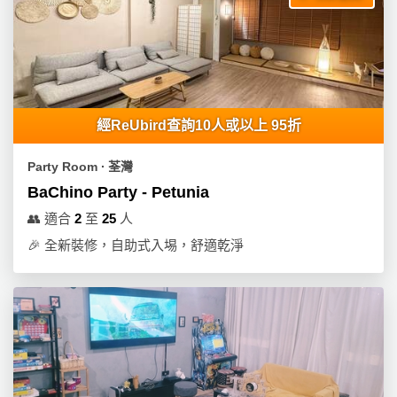
經ReUbird查詢10人或以上 95折
Party Room ∙ 荃灣
BaChino Party - Petunia
👥
適合
2
至
25
人
🎉
全新裝修，自助式入埸，舒適乾淨