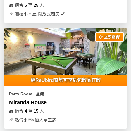
動
心
們
👥
適合
6
至
25
人
場
願
婚
🎉
閣樓小木屋 開放式廚房 💕
地
清
禮
佈
單
置
親
用
立即查詢!
子
品
活
動
即
食
即
煮
經ReUbird查詢可享紙包飲品任飲
系
列
Party Room ∙ 荃灣
Miranda House
聚
會
👥
適合
4
至
15
人
及
🎉
熱帶雨林x仙人掌主題
拍