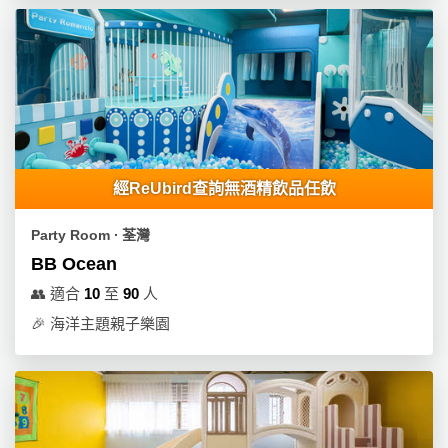
拖
餐
廳
B
B
Q
場
經ReUbird查詢無酒精飲品任飲
地
Party Room ∙ 荃灣
新
BB Ocean
奇
👥
適合
10
至
90
人
玩
🎉
海洋主題親子樂園
樂
體
驗
手
作