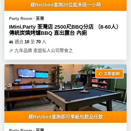
經ReUbird查詢20位起多送一小時
Party Room ∙ 荃灣
IMini.Party 荃灣店 2500尺BBQ分店 （8-60人）
傳統炭燒烤爐BBQ 直出露台 內廁
👥
適合
10
至
70
人
🎉
九年品牌 家庭私人公司聚會之
立即查詢!
經ReUbird查詢即可享紙包飲品任飲
Party Room ∙ 荃灣