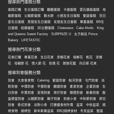
搜尋熱門蛋糕分類
蛋糕訂購
生日蛋糕訂購
翻糖蛋糕
卡通蛋糕
雲石鏡面蛋糕
母
親節蛋糕
父親節蛋糕
散水餅
小朋友生日蛋糕
聖誕蛋糕
百日
宴生日蛋糕
男朋友生日蛋糕
女朋友生日蛋糕
畢業蛋糕
BB生
日蛋糕
結婚蛋糕
3D立體蛋糕
Chateraise
Cake Aholic
King
and Queens Sweet Factory
SURPRiZE U
太子餅店 Prince
Bakery
LIFETASTIC
搜尋熱門花束分類
花束訂購
畢業花束
生日花束
求婚花束
保鮮花
乾花
求婚
花
母親節 花
情人節 花
玫瑰 花
開張花籃
向日葵 花束
搜尋到會服務分類
到會
大食會食物
Catering
聖誕到會
船河到會
屯門到會
派
對到會
中環到會
平價到會
觀塘到會
素食到會
企業到會
生
日到會
外賣到會
荃灣到會
灣仔到會
婚禮到會
新春到會
飯
盒便當到會
父親節到會
親子到會
到會小食
中秋節到會
即日
到會
泰式到會
派對小食
打邊爐食材外賣
盆菜
中秋盆菜
燒
烤食物
燒烤包
新年新春盆菜
BBQ燒烤食材
冬至盆菜
聖誕