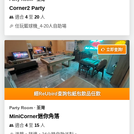
Corner2 Party
👥
適合
4
至
20
人
🎉
任玩籃球機_4-20人自助場
立即查詢!
經ReUbird查詢包紙包飲品任飲
Party Room ∙ 荃灣
MiniCorner迷你角落
👥
適合
4
至
15
人