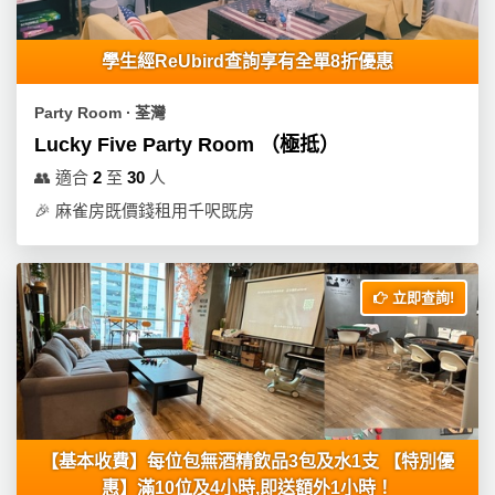
學生經ReUbird查詢享有全單8折優惠
Party Room ∙ 荃灣
Lucky Five Party Room （極抵）
👥
適合
2
至
30
人
🎉
麻雀房既價錢租用千呎既房
立即查詢!
【基本收費】每位包無酒精飲品3包及水1支 【特別優
惠】滿10位及4小時,即送額外1小時！