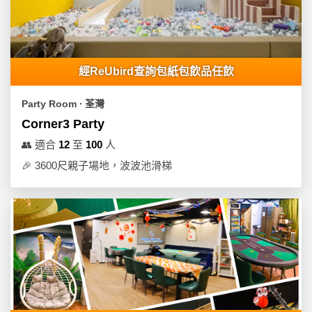
工
作
坊
經ReUbird查詢包紙包飲品任飲
戶
外
Party Room ∙ 荃灣
玩
Corner3 Party
樂
👥
適合
12
至
100
人
遊
🎉
3600尺親子場地，波波池滑梯
艇
出
租