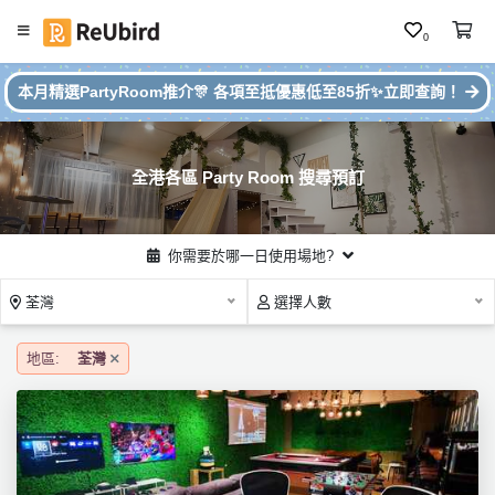
0
#
繁
本月精選PartyRoom推介🎊 各項至抵優惠低至85折✨立即查詢！
本
中
月
E
P
N
ar
全港各區 Party Room 搜尋預訂
ty
R
o
登
你需要於哪一日使用場地?
o
入
m
荃灣
選擇人數
推
註
介
冊
地區:
荃灣
服
務
及