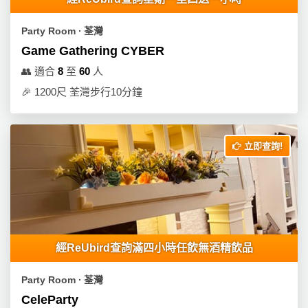
員
朋
動
食
計
友
攻
Party Room ∙ 荃灣
劃
特
聚
略
Game Gathering CYBER
色
會
蛋
👥
適合
8
至
60
人
社
慶
會
糕
🎉
1200尺 荃灣步行10分鐘
交
祝
員
軟
花
生
需
件
束
日
知
立即查詢!
及
拍
花
拖
夾
藝
時
禮
聯
企
間
品
絡
業
神
我
/
訂
器
經ReUbird查詢滿四小時任飲無酒精飲品
們
公
製
關
司
情
禮
Party Room ∙ 荃灣
於
活
侶
物
CeleParty
我