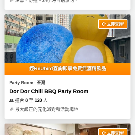
🎉
溫馨。舒適。24小時自助派對。
立即查詢!
經ReUbird查詢即享免費無酒精飲品
Party Room ∙ 荃灣
Dor Dor Chill BBQ Party Room
👥
適合
8
至
120
人
🎉
最大超正的元化派對和活動場地
立即查詢!