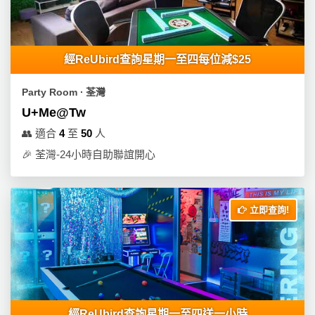
產
品
分
類
經ReUbird查詢星期一至四每位減$25
Party Room ∙ 荃灣
活
P
U+Me@Tw
動
a
👥
適合
4
至
50
人
類
r
🎉
荃灣-24小時自助聯誼開心
型
t
y
R
活
搞
o
立即查詢!
動
P
o
攻
a
m
略
r
到
t
會
y
會
活
美
經ReUbird查詢星期一至四送一小時