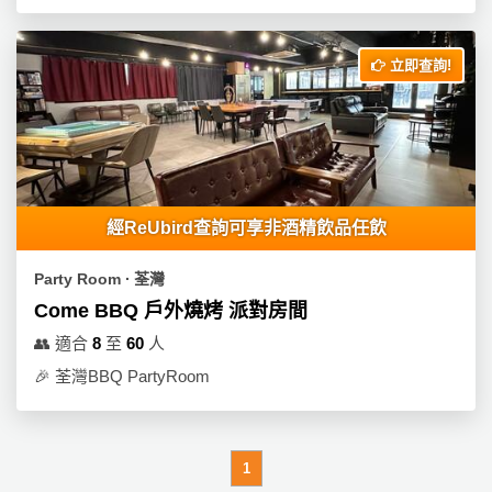
立即查詢!
經ReUbird查詢可享非酒精飲品任飲
Party Room ∙ 荃灣
Come BBQ 戶外燒烤 派對房間
👥
適合
8
至
60
人
🎉
荃灣BBQ PartyRoom
1