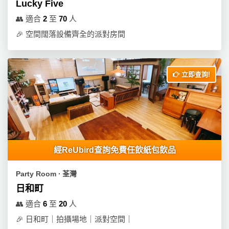
Lucky Five
👥
適合
2
至
70
人
🎉
空間闊落設備齊全的派對房間
立即查詢!
經ReUbird查詢免費任飲紙包飲品
Party Room ∙ 荃灣
日和町
👥
適合
6
至
20
人
🎉
日和町｜拍攝場地｜派對空間｜