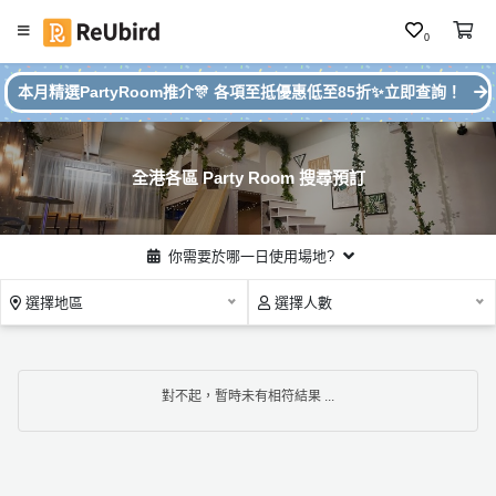
0
#
繁
本月精選PartyRoom推介🎊 各項至抵優惠低至85折✨立即查詢！
本
中
月
E
P
N
ar
全港各區 Party Room 搜尋預訂
ty
R
o
登
你需要於哪一日使用場地?
o
入
m
選擇地區
選擇人數
推
註
介
冊
對不起，暫時未有相符結果 ...
服
務
及