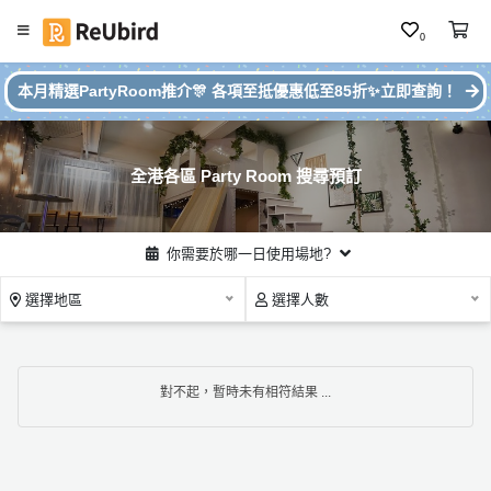
0
#
繁
本月精選PartyRoom推介🎊 各項至抵優惠低至85折✨立即查詢！
本
中
月
E
P
N
ar
全港各區 Party Room 搜尋預訂
ty
R
o
登
你需要於哪一日使用場地?
o
入
m
選擇地區
選擇人數
推
註
介
冊
對不起，暫時未有相符結果 ...
服
務
及