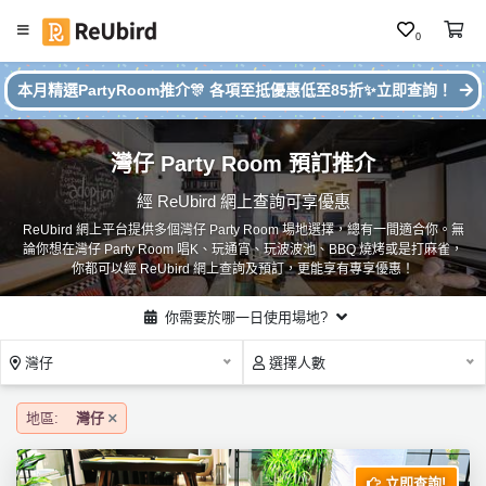
0
#
繁
本月精選PartyRoom推介🎊 各項至抵優惠低至85折✨立即查詢！
本
中
月
E
P
灣仔 Party Room 預訂推介
N
ar
ty
經 ReUbird 網上查詢可享優惠
R
ReUbird 網上平台提供多個灣仔 Party Room 場地選擇，總有一間適合你。無
o
登
論你想在灣仔 Party Room 唱K、玩通宵、玩波波池、BBQ 燒烤或是打麻雀，
o
入
你都可以經 ReUbird 網上查詢及預訂，更能享有專享優惠！
m
推
註
你需要於哪一日使用場地?
介
冊
灣仔
選擇人數
服
地區:
灣仔
務
及
立即查詢!