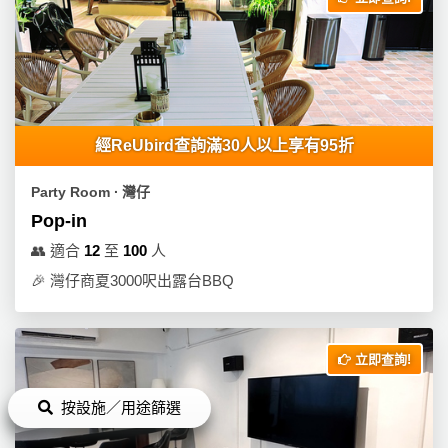
產
品
分
類
經ReUbird查詢滿30人以上享有95折
活
P
動
a
Party Room ∙ 灣仔
類
r
Pop-in
型
t
y
👥
適合
12
至
100
人
R
🎉
灣仔商夏3000呎出露台BBQ
活
搞
o
動
P
o
攻
a
m
立即查詢!
略
r
到
t
按設施／用途篩選
會
y
會
活
美