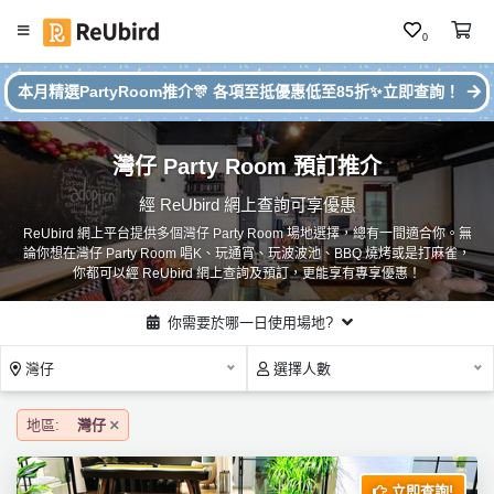
0
#
繁
本月精選PartyRoom推介🎊 各項至抵優惠低至85折✨立即查詢！
本
中
月
E
P
灣仔 Party Room 預訂推介
N
ar
ty
經 ReUbird 網上查詢可享優惠
R
ReUbird 網上平台提供多個灣仔 Party Room 場地選擇，總有一間適合你。無
o
登
論你想在灣仔 Party Room 唱K、玩通宵、玩波波池、BBQ 燒烤或是打麻雀，
o
入
你都可以經 ReUbird 網上查詢及預訂，更能享有專享優惠！
m
推
註
你需要於哪一日使用場地?
介
冊
灣仔
選擇人數
服
地區:
灣仔
務
及
立即查詢!