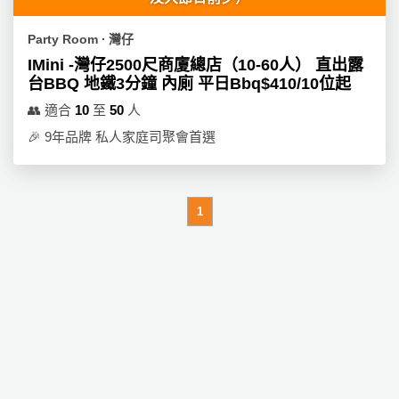
動
心
們
場
願
Party Room ∙ 灣仔
婚
地
清
禮
IMini -灣仔2500尺商廈總店（10-60人） 直出露
佈
單
台BBQ 地鐵3分鐘 內廁 平日Bbq$410/10位起
置
親
用
👥
適合
10
至
50
人
子
品
🎉
9年品牌 私人家庭司聚會首選
活
動
即
食
即
1
煮
系
列
聚
會
及
拍