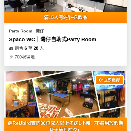
員
朋
動
食
計
友
攻
劃
特
聚
略
滿15人有9折+送飲品
色
會
蛋
Party Room ∙ 灣仔
社
慶
會
糕
Spaco WC｜灣仔自助式Party Room
交
祝
員
👥
適合
6
至
28
人
軟
花
生
需
件
束
日
知
🎉
700呎場地
及
拍
花
拖
夾
藝
立即查詢!
時
禮
聯
企
間
品
絡
業
神
我
/
訂
器
們
公
製
關
司
情
禮
於
經ReUbird查詢30位成人以上多送1小時（不適用於假期
活
侶
物
我
及大節日前夕）