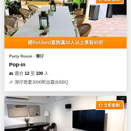
產
品
分
類
經ReUbird查詢滿30人以上享有95折
活
P
動
a
Party Room ∙ 灣仔
類
r
Pop-in
型
t
y
👥
適合
12
至
100
人
R
🎉
灣仔商夏3000呎出露台BBQ
活
搞
o
動
P
o
攻
a
m
立即查詢!
略
r
到
t
會
y
會
活
美