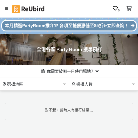
0
#
繁
本月精選PartyRoom推介🎊 各項至抵優惠低至85折✨立即查詢！
本
中
月
E
P
N
ar
全港各區 Party Room 搜尋預訂
ty
R
o
登
你需要於哪一日使用場地?
o
入
m
選擇地區
選擇人數
推
註
介
冊
對不起，暫時未有相符結果 ...
服
務
及