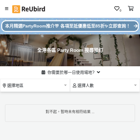
0
#
繁
本月精選PartyRoom推介🎊 各項至抵優惠低至85折✨立即查詢！
本
中
月
E
P
N
ar
全港各區 Party Room 搜尋預訂
ty
R
o
登
你需要於哪一日使用場地?
o
入
m
選擇地區
選擇人數
推
註
介
冊
對不起，暫時未有相符結果 ...
服
務
及