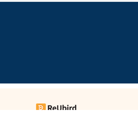
新
奇
玩
樂
體
驗
手
作
工
作
坊
戶
外
玩
樂
預訂活動及慶祝所需
輕鬆搞好每個活動
遊