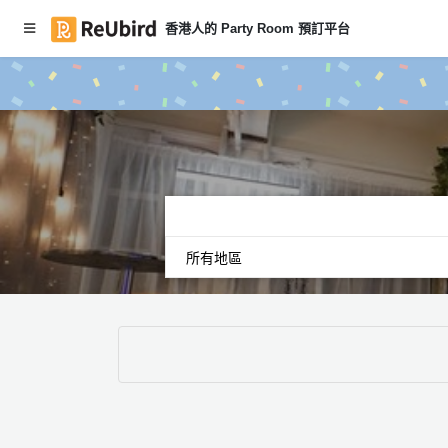
香港人的 Party Room 預訂平台
#本月
繁
Party
中
Room
EN
推介
登
入
註
冊
服
務
及
產