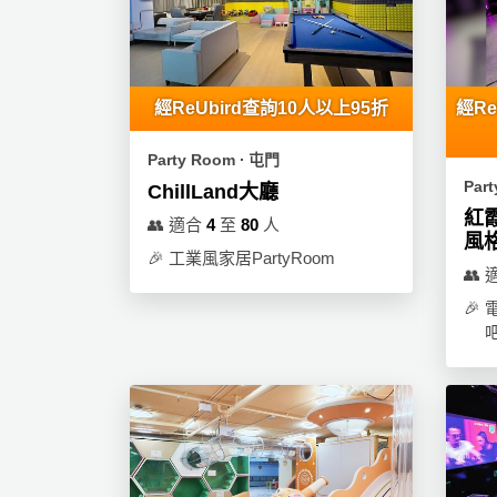
產
品
分
類
經ReUbird查詢10人以上95折
經Re
Party Room ∙ 屯門
活
P
Par
ChillLand大廳
動
a
紅霞
類
r
👥
適合
4
至
80
人
風格
型
t
🎉
工業風家居PartyRoom
y
👥
R
🎉
活
搞
o
動
P
o
攻
a
m
略
r
到
t
會
y
會
活
美