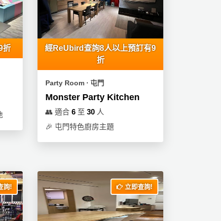
9折
經ReUbird查詢8人以上預訂有9
折
Party Room ∙ 屯門
Monster Party Kitchen
👥
適合
6
至
30
人
地
🎉
屯門特色廚房主題
詢!
立即查詢!