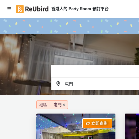
香港人的 Party Room 預訂平台
#
繁
本
中
月
E
P
N
ar
ty
R
o
登
o
入
m
屯門
推
註
介
冊
地區:
屯門
服
立即查詢!
務
及