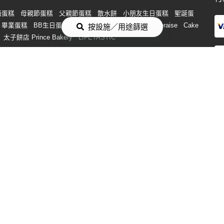
面蛋糕
母親節蛋糕
父親節蛋糕
散水餅
小朋友生日蛋糕
聖誕蛋
畢業蛋糕
BB生日蛋糕
結婚蛋糕
3D立體蛋糕
Chateraise
Cake
按設施／用途篩選
太子餅店 Prince Bakery
LIFETASTIC
花
求婚 花
母親節 花
情人節 花
玫瑰 花
開張花籃
向日葵 花
到會
派對到會
中環到會
平價到會
觀塘到會
素食到會
企業到
會
新春到會
飯盒便當到會
父親節到會
親子到會
到會小食
中秋
賣
盆菜
中秋盆菜
燒烤食物
燒烤包
新年新春盆菜
BBQ燒烤食
rty Room 唱K
通宵 Party Room
桌球 Party Room
VR Party
y Room 打邊爐
旺角 Party Room
觀塘 Party Room
中環上環 Party
oom
銅鑼灣 Party Room
2人 Party Room