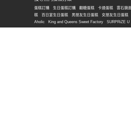
蛋糕訂購
生日蛋糕訂購
翻糖蛋糕
卡通蛋糕
雲石鏡
糕
百日宴生日蛋糕
男朋友生日蛋糕
女朋友生日蛋糕
Aholic
King and Queens Sweet Factory
SURPRiZE U
搜尋熱門花束分類
花束訂購
畢業花束
生日花束
求婚花束
保鮮花
乾
束
搜尋到會服務分類
到會
大食會食物
Catering
聖誕到會
船河到會
屯門
會
生日到會
外賣到會
荃灣到會
灣仔到會
婚禮到
節到會
即日到會
泰式到會
派對小食
打邊爐食材外
材
冬至盆菜
聖誕盆菜
母親節到會
搜尋 Party Room 服務分類
Party Room
Party Room 包場
Party Room 波波池
Pa
Room
Party Room 廚房
Party Room Poker 枱
Part
Room
長沙灣荔枝角 Party Room
荃灣/荃灣西 Party R