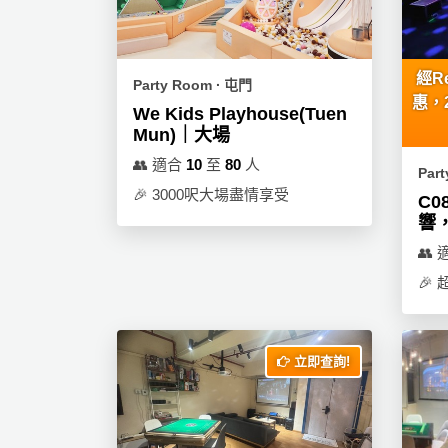
員
朋
動
食
計
友
攻
劃
特
聚
略
色
會
經R
Party Room ∙ 屯門
蛋
惠，
We Kids Playhouse(Tuen
社
慶
會
糕
Mun)｜大場
交
祝
員
👥
適合
10
至
80
人
軟
花
生
需
Par
件
束
日
知
🎉
3000呎大場盡情享受
C0
及
響
拍
花
👥
拖
夾
藝
🎉
時
禮
聯
企
間
品
絡
業
神
我
/
訂
器
立即查詢!
們
公
製
關
司
情
禮
於
活
侶
物
我