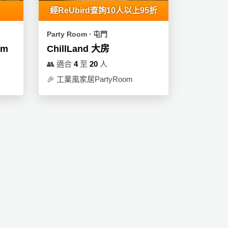
經ReUbird查詢10人以上95折
Party Room ∙ 屯門
om
ChillLand 大房
👥
適合
4
至
20
人
🎉
工業風家居PartyRoom