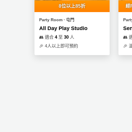
拖
8位以上85折
經
餐
廳
Party Room ∙ 屯門
Par
B
All Day Play Studio
Sen
B
👥
適合
4
至
30
人
👥
Q
🎉
4人以上即可預約
🎉
場
地
新
奇
玩
樂
體
驗
手
作