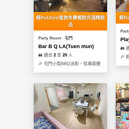
動
心
們
場
願
婚
地
清
經ReUbird查詢免費暢飲非酒精飲
經R
禮
佈
單
品
置
Par
親
用
Party Room ∙ 屯門
Pla
子
品
Bar B Q LA(Tuen mun)
活
👥
動
即
👥
適合
2
至
20
人
🎉
食
🎉
屯門小型BBQ派對，包場首選
即
煮
系
列
聚
會
及
拍