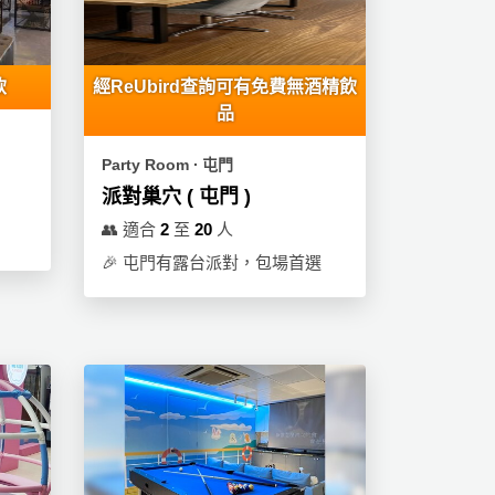
飲
經ReUbird查詢可有免費無酒精飲
品
Party Room ∙ 屯門
派對巢穴 ( 屯門 )
👥
適合
2
至
20
人
🎉
屯門有露台派對，包場首選