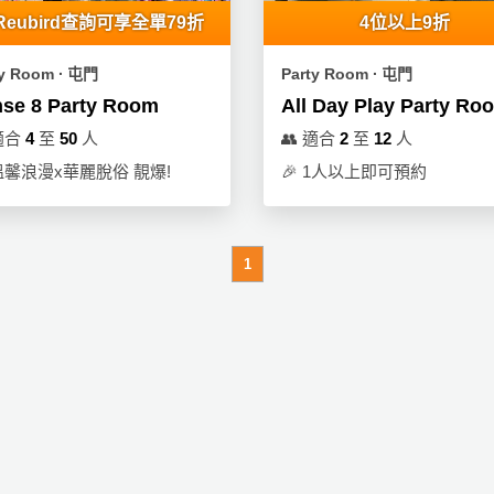
Reubird查詢可享全單79折
4位以上9折
ty Room ∙ 屯門
Party Room ∙ 屯門
se 8 Party Room
All Day Play Party Ro
適合
4
至
50
人
👥
適合
2
至
12
人
溫馨浪漫x華麗脫俗 靚爆!
🎉
1人以上即可預約
1