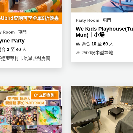
eUbird查詢可享全單9折優惠
Party Room ∙ 屯門
We Kids Playhouse(T
ty Room ∙ 屯門
Mun)｜小場
yme Party
👥
適合
10
至
60
人
適合
3
至
40
人
🎉
2500呎中型場地
舒適奢華打卡氣派派對房間
立即查詢!