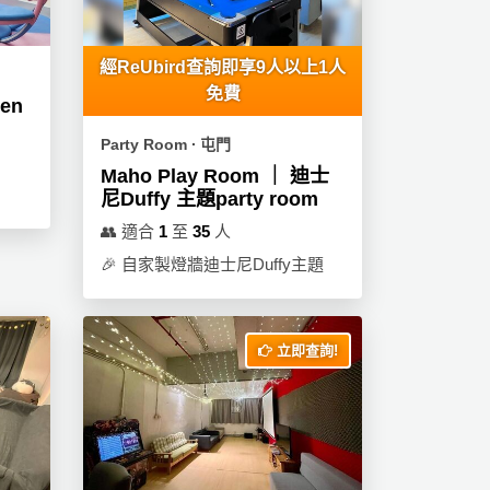
經ReUbird查詢即享9人以上1人
免費
uen
Party Room ∙ 屯門
Maho Play Room ｜ 迪士
尼Duffy 主題party room
👥
適合
1
至
35
人
🎉
自家製燈牆迪士尼Duffy主題
立即查詢!