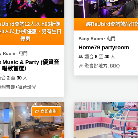
eUbird查詢12人以上95折優
經ReUbird查詢飲品任
20人以上9折優惠，另有生日
Party Room ∙ 屯門
優惠
Home79 partyroom
ty Room ∙ 屯門
👥
適合
8
至
40
人
8 Music & Party (優質音
🎉
聚會好地方, BBQ
，唱歌首選）
適合
2
至
30
人
超靚音響+舞台燈光
立即查詢!