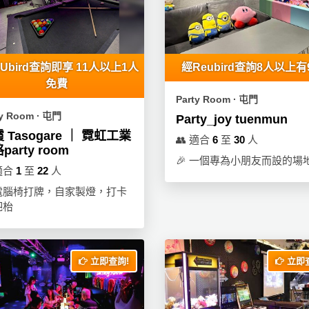
Ubird查詢即享 11人以上1人
經Reubird查詢8人以上有
免費
Party Room ∙ 屯門
ty Room ∙ 屯門
Party_joy tuenmun
 Tasogare ｜ 霓虹工業
👥
適合
6
至
30
人
party room
🎉
一個專為小朋友而設的場
適合
1
至
22
人
電腦椅打牌，自家製燈，打卡
吧枱
立即查詢!
立即查