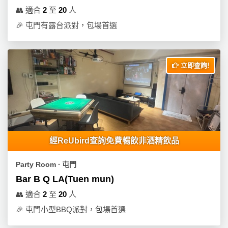
👥
適合
2
至
20
人
🎉
屯門有露台派對，包場首選
立即查詢!
經ReUbird查詢免費暢飲非酒精飲品
Party Room ∙ 屯門
Bar B Q LA(Tuen mun)
👥
適合
2
至
20
人
🎉
屯門小型BBQ派對，包場首選