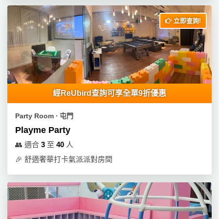
立即查詢!
經ReUbird查詢可享全單9折優惠
Party Room ∙ 屯門
Playme Party
👥
適合
3
至
40
人
🎉
舒適奢華打卡氣派派對房間