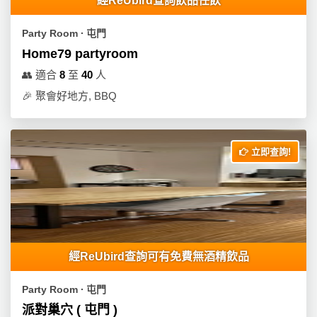
經ReUbird查詢飲品任飲
Party Room ∙ 屯門
Home79 partyroom
👥
適合
8
至
40
人
🎉
聚會好地方, BBQ
立即查詢!
經ReUbird查詢可有免費無酒精飲品
Party Room ∙ 屯門
派對巢穴 ( 屯門 )