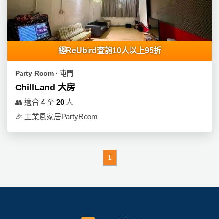
經ReUbird查詢10人以上95折
Party Room ∙ 屯門
ChillLand 大房
👥
適合
4
至
20
人
🎉
工業風家居PartyRoom
1