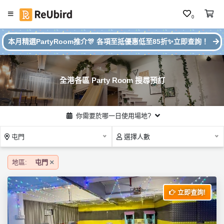
0
#
繁
本月精選PartyRoom推介🎊 各項至抵優惠低至85折✨立即查詢！
本
中
月
E
P
N
ar
全港各區 Party Room 搜尋預訂
ty
R
o
登
你需要於哪一日使用場地?
o
入
m
屯門
選擇人數
推
註
介
冊
地區:
屯門
立即查詢!
服
務
及