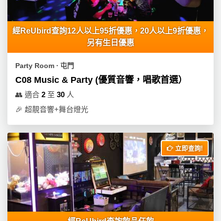
工
作
經ReUbird查詢12人以上95折優惠，20人以上9折優惠，
坊
另有生日優惠
戶
Party Room ∙ 屯門
外
玩
C08 Music & Party (優質音響，唱歌首選）
樂
👥
適合
2
至
30
人
🎉
超靚音響+舞台燈光
遊
艇
出
租
立即查詢!