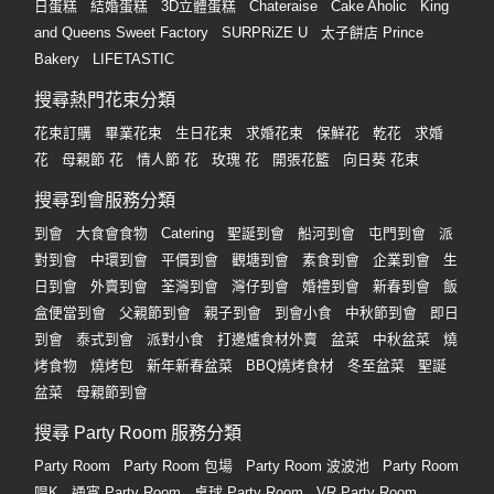
日蛋糕
結婚蛋糕
3D立體蛋糕
Chateraise
Cake Aholic
King
and Queens Sweet Factory
SURPRiZE U
太子餅店 Prince
Bakery
LIFETASTIC
搜尋熱門花束分類
花束訂購
畢業花束
生日花束
求婚花束
保鮮花
乾花
求婚
花
母親節 花
情人節 花
玫瑰 花
開張花籃
向日葵 花束
搜尋到會服務分類
到會
大食會食物
Catering
聖誕到會
船河到會
屯門到會
派
對到會
中環到會
平價到會
觀塘到會
素食到會
企業到會
生
日到會
外賣到會
荃灣到會
灣仔到會
婚禮到會
新春到會
飯
盒便當到會
父親節到會
親子到會
到會小食
中秋節到會
即日
到會
泰式到會
派對小食
打邊爐食材外賣
盆菜
中秋盆菜
燒
烤食物
燒烤包
新年新春盆菜
BBQ燒烤食材
冬至盆菜
聖誕
盆菜
母親節到會
搜尋 Party Room 服務分類
Party Room
Party Room 包場
Party Room 波波池
Party Room
唱K
通宵 Party Room
桌球 Party Room
VR Party Room