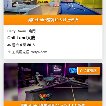
產
品
分
類
經ReUbird查詢10人以上95折
Party Room ∙ 屯門
活
P
ChillLand大廳
動
a
👥
適合
4
至
80
人
類
r
🎉
工業風家居PartyRoom
型
t
y
R
活
搞
o
立即查詢!
動
P
o
攻
a
m
略
r
到
t
會
y
會
活
美
經ReUbird查詢即享 11人以上1人免費