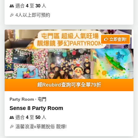
👥
適合
4
至
30
人
🎉
4人以上即可預約
立即查詢!
經Reubird查詢可享全單79折
Party Room ∙ 屯門
Sense 8 Party Room
👥
適合
4
至
50
人
🎉
溫馨浪漫x華麗脫俗 靚爆!