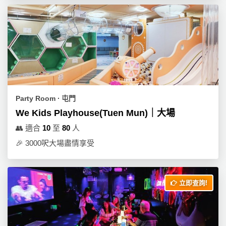
拖
餐
廳
B
B
Q
場
Party Room ∙ 屯門
地
We Kids Playhouse(Tuen Mun)｜大場
👥
適合
10
至
80
人
新
奇
🎉
3000呎大場盡情享受
玩
樂
體
立即查詢!
驗
手
作