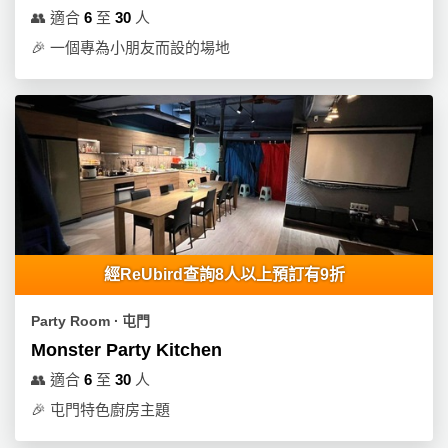
動
心
們
👥
適合
6
至
30
人
場
願
婚
🎉
一個專為小朋友而設的場地
地
清
禮
佈
單
置
親
用
子
品
活
動
即
食
即
煮
經ReUbird查詢8人以上預訂有9折
系
列
Party Room ∙ 屯門
Monster Party Kitchen
聚
會
👥
適合
6
至
30
人
及
🎉
屯門特色廚房主題
拍