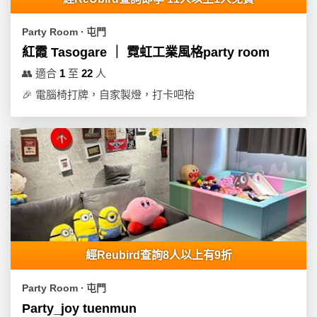
員
朋
動
食
計
友
攻
Party Room ∙ 屯門
劃
特
聚
略
紅霞 Tasogare ｜ 霓虹工業風格party room
色
會
蛋
👥
適合
1
至
22
人
社
慶
會
糕
🎉
電腦椅打牌，自家製燈，打卡吧枱
交
祝
員
軟
花
生
需
件
束
日
知
及
拍
花
拖
夾
藝
時
禮
聯
企
間
品
絡
業
神
我
/
訂
器
經Reubird查詢8人以上有9折
們
公
製
關
司
情
禮
Party Room ∙ 屯門
於
活
侶
物
Party_joy tuenmun
我