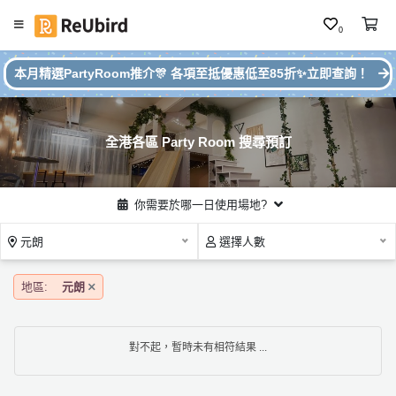
0
#
繁
本月精選PartyRoom推介🎊 各項至抵優惠低至85折✨立即查詢！
本
中
月
E
P
N
ar
全港各區 Party Room 搜尋預訂
ty
R
o
登
你需要於哪一日使用場地?
o
入
m
元朗
選擇人數
推
註
介
冊
地區:
元朗
服
對不起，暫時未有相符結果 ...
務
及