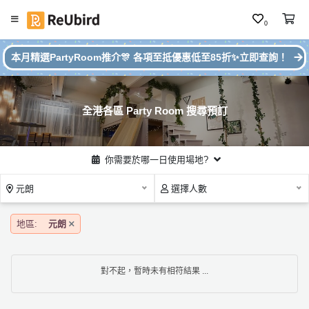
0
#
繁
本月精選PartyRoom推介🎊 各項至抵優惠低至85折✨立即查詢！
本
中
月
E
P
N
ar
全港各區 Party Room 搜尋預訂
ty
R
o
登
你需要於哪一日使用場地?
o
入
m
元朗
選擇人數
推
註
介
冊
地區:
元朗
服
對不起，暫時未有相符結果 ...
務
及