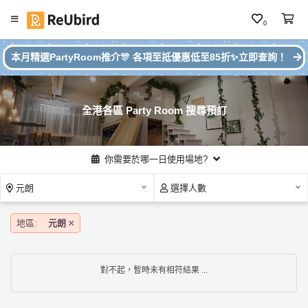
0
#
繁
本月精選PartyRoom推介🎊 各項至抵優惠低至85折✨立即查詢！
本
中
月
E
P
N
ar
全港各區 Party Room 搜尋預訂
ty
R
o
登
你需要於哪一日使用場地?
o
入
m
元朗
選擇人數
推
註
介
冊
地區:
元朗
服
對不起，暫時未有相符結果 ...
務
及