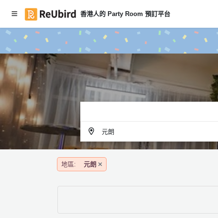
香港人的 Party Room 預訂平台
#
繁
本
中
月
E
P
N
ar
ty
R
o
登
o
入
m
元朗
推
註
介
冊
地區:
元朗
服
務
及