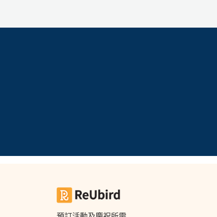
工
作
坊
戶
外
玩
樂
遊
艇
出
租
預訂活動及慶祝所需