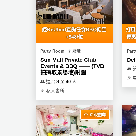
產
品
分
類
經ReUbird查詢任食BBQ低至
打風
+$48/位
優惠
活
P
Party Room ∙ 九龍灣
Par
動
a
Sun Mall Private Club
De
類
r
Events & BBQ —— (TVB
型
t
👥
拍攝取景場地)附圖
y
🎉
英
👥
適合
8
至
40
人
R
活
搞
o
🎉
私人會所
動
P
o
攻
a
m
略
r
立即查詢!
到
t
會
y
會
活
美