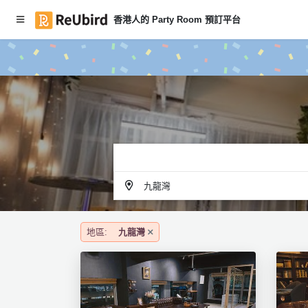
香港人的 Party Room 預訂平台
#
繁
本
中
月
E
P
N
ar
ty
R
o
登
o
入
m
九龍灣
推
註
介
冊
地區:
九龍灣
服
務
及