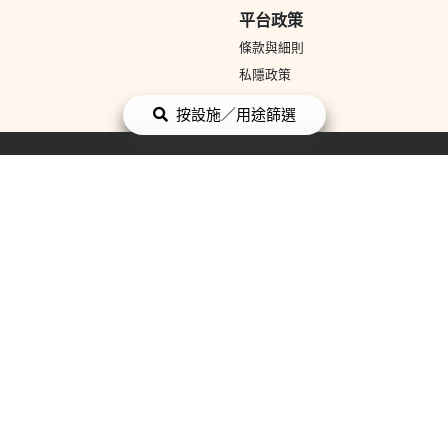
平台政策
條款與細則
私隱政策
按設施／用途篩選
付
面蛋糕
母親節蛋糕
父親節蛋糕
散水餅
小朋友生日蛋糕
聖誕蛋
畢業蛋糕
BB生日蛋糕
結婚蛋糕
3D立體蛋糕
Chateraise
Cake
太子餅店 Prince Bakery
LIFETASTIC
花
求婚 花
母親節 花
情人節 花
玫瑰 花
開張花籃
向日葵 花
到會
派對到會
中環到會
平價到會
觀塘到會
素食到會
企業到
會
新春到會
飯盒便當到會
父親節到會
親子到會
到會小食
中秋