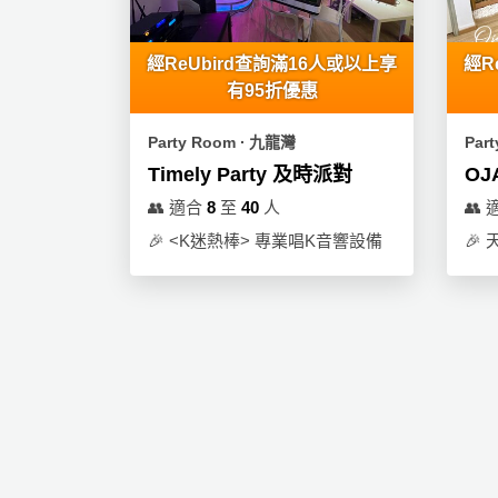
動
心
們
場
願
婚
地
清
經ReUbird查詢滿16人或以上享
經R
禮
佈
單
有95折優惠
置
親
用
Party Room ∙ 九龍灣
Par
子
品
Timely Party 及時派對
OJ
活
動
👥
適合
8
至
40
人
👥
即
食
🎉
<K迷熱棒> 專業唱K音響設備
🎉
即
煮
系
列
聚
會
及
拍