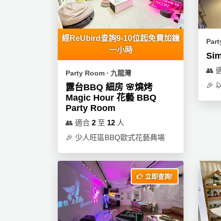
員
朋
動
食
計
友
攻
劃
特
聚
略
經ReUbird查詢9-10位起免費加鐘
色
會
Par
一小時
蛋
Sim
社
慶
會
糕
👥
交
祝
員
Party Room ∙ 九龍灣
軟
花
生
需
🎉
露台BBQ 細房 🌸燒烤
件
束
日
知
Magic Hour 花藝 BBQ
Party Room
及
拍
花
👥
適合
2
至
12
人
拖
夾
藝
🎉
少人旺區BBQ歐式花藝典場
時
禮
聯
企
間
品
絡
業
神
我
/
訂
器
立即查詢!
們
公
製
關
司
情
禮
於
活
侶
物
我