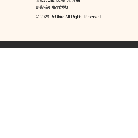
輕鬆搞好每個活動
© 2026 ReUbird All Rights Reserved.
搜尋熱門蛋糕分類
蛋糕訂購
生日蛋糕訂購
翻糖蛋糕
卡通蛋糕
雲石鏡
糕
百日宴生日蛋糕
男朋友生日蛋糕
女朋友生日蛋糕
Aholic
King and Queens Sweet Factory
SURPRiZE U
搜尋熱門花束分類
花束訂購
畢業花束
生日花束
求婚花束
保鮮花
乾
束
搜尋到會服務分類
到會
大食會食物
Catering
聖誕到會
船河到會
屯門
會
生日到會
外賣到會
荃灣到會
灣仔到會
婚禮到