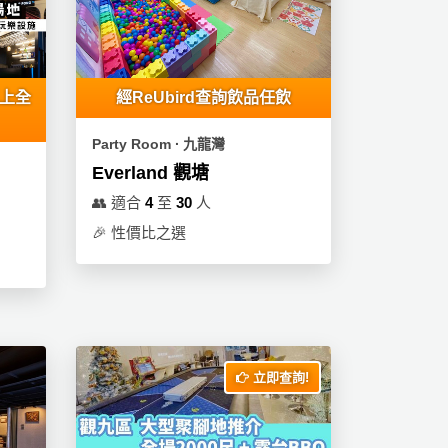
以上全
經ReUbird查詢飲品任飲
Party Room ∙ 九龍灣
Everland 觀塘
👥
適合
4
至
30
人
🎉
性價比之選
立即查詢!