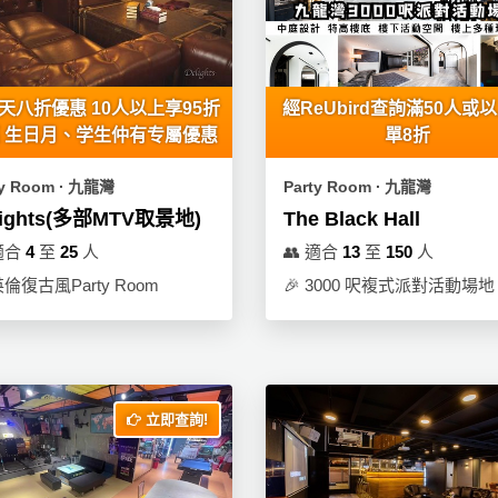
天八折優惠 10人以上享95折
經ReUbird查詢滿50人或
 生日月、学生仲有专屬優惠
單8折
ty Room ∙ 九龍灣
Party Room ∙ 九龍灣
lights(多部MTV取景地)
The Black Hall
適合
4
至
25
人
👥
適合
13
至
150
人
倫復古風Party Room
🎉
3000 呎複式派對活動場地
立即查詢!