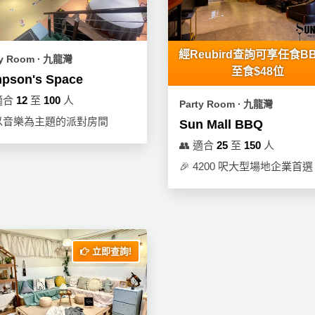
經Reubird查詢可享任食B
ty Room ∙ 九龍灣
至食$48位
pson's Space
適合
12
至
100
人
Party Room ∙ 九龍灣
以音樂為主題的派對房間
Sun Mall BBQ
👥
適合
25
至
150
人
🎉
4200 呎大型場地企業首選
立即查詢!