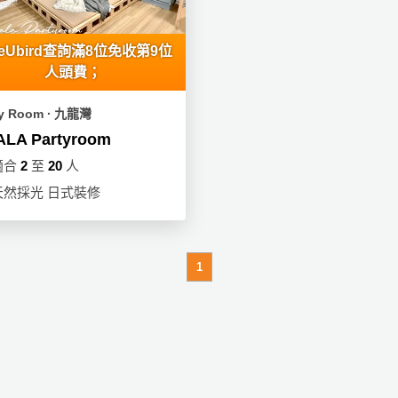
eUbird查詢滿8位免收第9位
人頭費；
ty Room ∙ 九龍灣
ALA Partyroom
適合
2
至
20
人
天然採光 日式裝修
1