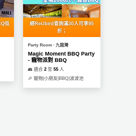
BQ低
經ReUbird查詢滿30人可享95
折；
Party Room ∙ 九龍灣
Magic Moment BBQ Party
- 寵物派對 BBQ
👥
適合
2
至
55
人
🎉
寵物|小朋友|BBQ|波波池