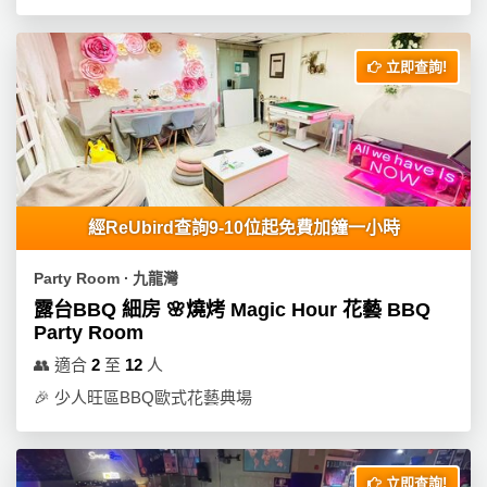
拖
餐
廳
立即查詢!
B
B
Q
場
經ReUbird查詢9-10位起免費加鐘一小時
地
新
Party Room ∙ 九龍灣
奇
露台BBQ 細房 🌸燒烤 Magic Hour 花藝 BBQ
玩
Party Room
樂
👥
適合
2
至
12
人
體
🎉
少人旺區BBQ歐式花藝典場
驗
手
作
立即查詢!