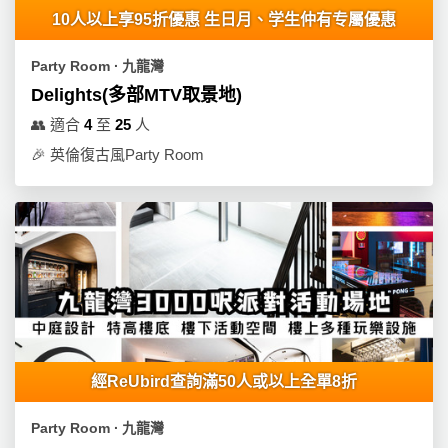
員
朋
動
食
10人以上享95折優惠 生日月、学生仲有专屬優惠
計
友
攻
劃
特
聚
略
Party Room ∙ 九龍灣
色
會
Delights(多部MTV取景地)
蛋
社
慶
會
👥
適合
4
至
25
人
糕
交
祝
員
🎉
英倫復古風Party Room
軟
花
生
需
件
束
日
知
及
拍
花
拖
夾
藝
時
禮
聯
企
間
品
絡
業
神
我
/
訂
器
們
公
經ReUbird查詢滿50人或以上全單8折
製
關
司
情
禮
於
活
侶
Party Room ∙ 九龍灣
物
我