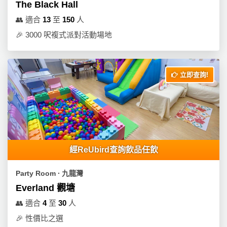
動
心
The Black Hall
們
場
願
👥
適合
13
至
150
人
婚
地
清
🎉
3000 呎複式派對活動場地
禮
佈
單
置
親
用
子
品
立即查詢!
活
動
即
食
即
煮
系
經ReUbird查詢飲品任飲
列
Party Room ∙ 九龍灣
聚
Everland 觀塘
會
👥
適合
4
至
30
人
及
拍
🎉
性價比之選