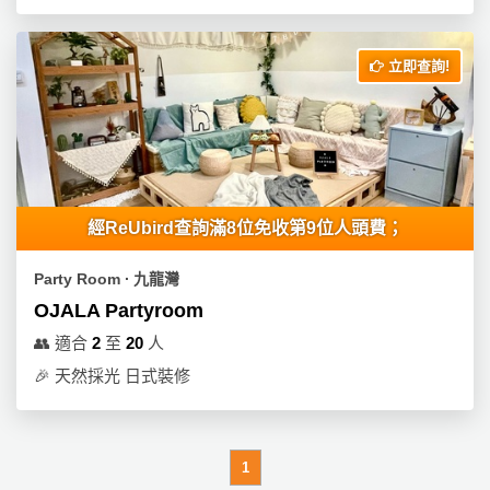
立即查詢!
經ReUbird查詢滿8位免收第9位人頭費；
Party Room ∙ 九龍灣
OJALA Partyroom
👥
適合
2
至
20
人
🎉
天然採光 日式裝修
1