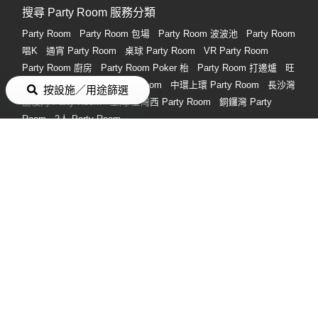
搜尋 Party Room 服務分類
Party Room
Party Room 包場
Party Room 波波池
Party Room
唱K
通宵 Party Room
桌球 Party Room
VR Party Room
Party Room 廚房
Party Room Poker 枱
Party Room 打邊爐
旺
角 Party Room
觀塘 Party Room
中環上環 Party Room
長沙灣
按設施／用途篩選
荔枝角 Party Room
荃灣/荃灣西 Party Room
銅鑼灣 Party
Room
2人 Party Room
搜尋熱門禮物分類
男朋友生日禮物
女朋友生日禮物
情人節禮物
生日禮物
畢業禮
物
朋友生日禮物
情侶禮物
實用禮物
閨蜜生日禮物
情侶週年
紀念禮物
禮物
付款方式
消費券
轉數快
銀行過數