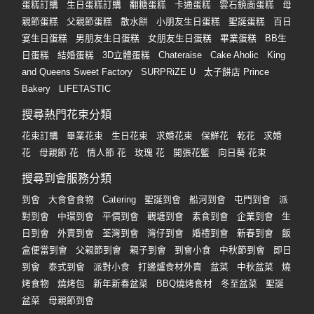
蛋糕訂購
生日蛋糕訂購
翻糖蛋糕
卡通蛋糕
雲石鏡面蛋糕
母
親節蛋糕
父親節蛋糕
散水餅
小朋友生日蛋糕
聖誕蛋糕
百日
宴生日蛋糕
男朋友生日蛋糕
女朋友生日蛋糕
畢業蛋糕
BB生
日蛋糕
結婚蛋糕
3D立體蛋糕
Chateraise
Cake Aholic
King
and Queens Sweet Factory
SURPRiZE U
太子餅店 Prince
Bakery
LIFETASTIC
搜尋熱門花束分類
花束訂購
畢業花束
生日花束
求婚花束
保鮮花
乾花
求婚
花
母親節 花
情人節 花
玫瑰 花
開張花籃
向日葵 花束
搜尋到會服務分類
到會
大食會食物
Catering
聖誕到會
船河到會
屯門到會
派
對到會
中環到會
平價到會
觀塘到會
素食到會
企業到會
生
日到會
外賣到會
荃灣到會
灣仔到會
婚禮到會
新春到會
飯
盒便當到會
父親節到會
親子到會
到會小食
中秋節到會
即日
到會
泰式到會
派對小食
打邊爐食材外賣
盆菜
中秋盆菜
燒
烤食物
燒烤包
新年新春盆菜
BBQ燒烤食材
冬至盆菜
聖誕
盆菜
母親節到會