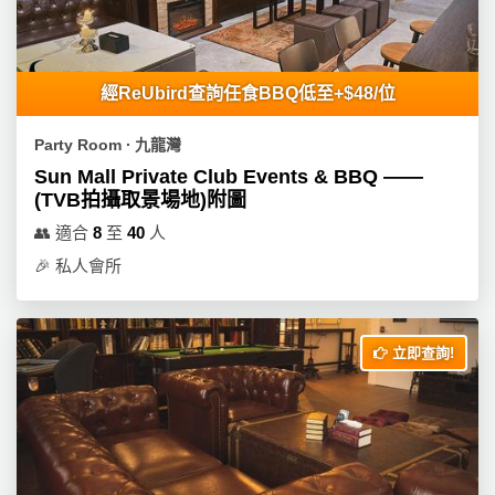
產
品
分
類
經ReUbird查詢任食BBQ低至+$48/位
Party Room ∙ 九龍灣
活
P
Sun Mall Private Club Events & BBQ ——
動
a
(TVB拍攝取景場地)附圖
類
r
👥
適合
8
至
40
人
型
t
🎉
私人會所
y
R
活
搞
o
動
P
o
立即查詢!
攻
a
m
略
r
到
t
會
y
會
活
美