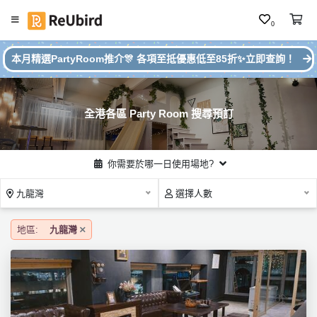
0
#
繁
本月精選PartyRoom推介🎊 各項至抵優惠低至85折✨立即查詢！
本
中
月
E
P
N
ar
全港各區 Party Room 搜尋預訂
ty
R
o
登
你需要於哪一日使用場地?
o
入
m
九龍灣
選擇人數
推
註
介
冊
地區:
九龍灣
服
務
及