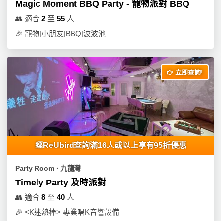
Magic Moment BBQ Party - 寵物派對 BBQ
👥
適合
2
至
55
人
🎉
寵物|小朋友|BBQ|波波池
立即查詢!
經ReUbird查詢滿16人或以上享有95折優惠
Party Room ∙ 九龍灣
Timely Party 及時派對
👥
適合
8
至
40
人
🎉
<K迷熱棒> 專業唱K音響設備