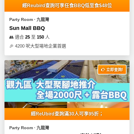
經Reubird查詢可享任食BBQ低至食$48位
Party Room ∙ 九龍灣
Sun Mall BBQ
👥
適合
25
至
150
人
🎉
4200 呎大型場地企業首選
立即查詢!
經ReUbird查詢滿30人可享95折；
Party Room ∙ 九龍灣