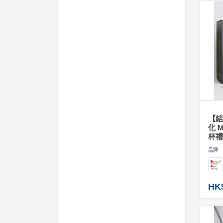
工
#
作
家
坊
居
擺
戶
設
外
玩
樂
遊
【結
艇
化 M
出
杯禮
租
品牌
HK