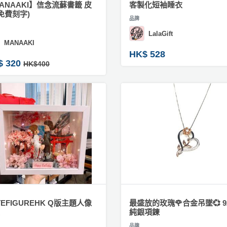
ANAAKI】信念流蘇書籤 皮
客製化短袖睡衣
(免費刻字)
品牌
LalaGift
MANAAKI
HK$ 528
$ 320
HK$400
TEFIGUREHK Q版主題人像
最盛放的玫瑰🌹合金吊墜💞 9
純銀項鍊
品牌