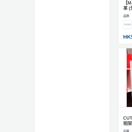
員
朋
動
食
【M
革 
計
友
攻
#
劃
特
聚
略
訂
品牌
色
會
製
相
蛋
片
社
慶
會
HK
糕
拼
交
祝
員
圖
軟
花
生
需
／
件
束
日
知
砌
及
圖
拍
花
拖
夾
#
藝
相
時
禮
聯
企
架
間
品
絡
業
神
我
#
/
訂
器
爆
們
公
製
炸
關
CU
司
情
禮
盒
於
相架
活
侶
物
我
#
品牌