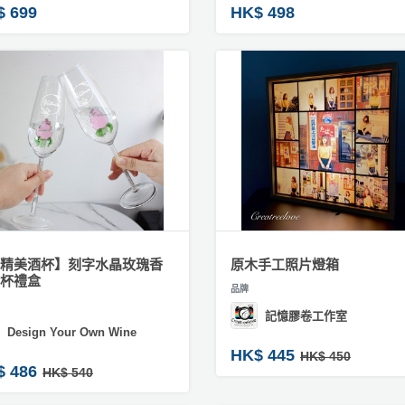
$ 699
HK$ 498
精美酒杯】刻字水晶玫瑰香
原木手工照片燈箱
杯禮盒
品牌
記憶膠卷工作室
Design Your Own Wine
HK$ 445
HK$ 450
$ 486
HK$ 540