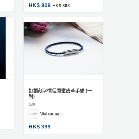
HK$ 808
HK$ 898
訂製刻字情侶閏蜜皮革手繩 (一
對)
品牌
Welentine
HK$ 399