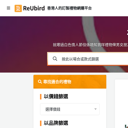
香港人的訂製禮物網購平台
#
繁
人
中
像
E
夜
N
燈
就嚟過白色情人節但係唔知買咩禮物俾男女朋友
／
燈
按此以場合或款式篩選
箱
登
入
#
皮
註
尋找適合的禮物
革
冊
品
以價錢篩選
／
材
料
選擇價錢
服
包
務
以品牌篩選
及
#