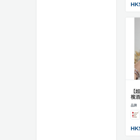
拖
HK
#
餐
實
廳
用
禮
B
物
B
Q
#
氣
場
球
地
類
禮
物
新
奇
#
【超
玩
檳酒
訂
樂
製
品牌
體
生
驗
日
蛋
HK
手
糕
牌
作