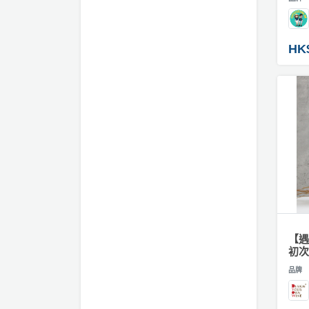
動
心
們
訂
場
願
製
婚
地
清
手
禮
HK
佈
單
機
置
殼
親
用
子
#
品
活
繪
畫
動
即
類
食
禮
即
物
煮
系
#
訂
列
製
【遇
圍
聚
初次
巾
會
／
品牌
及
衣
拍
物