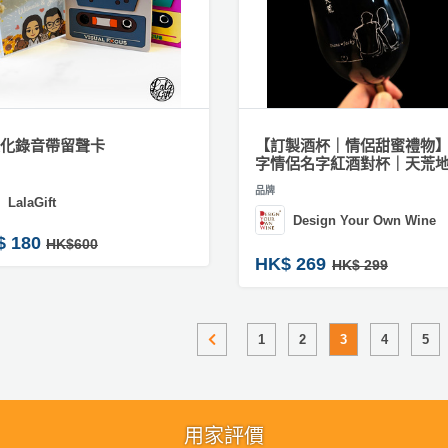
化錄音帶留聲卡
【訂製酒杯｜情侶甜蜜禮物
字情侶名字紅酒對杯｜天荒
品牌
LalaGift
Design Your Own Wine
$ 180
HK$600
HK$ 269
HK$ 299
1
2
3
4
5
用家評價