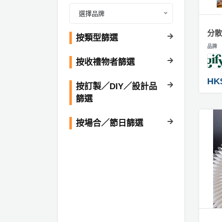
產
訂
選擇品牌
品
製
手
分
分散
按類型篩選
錶
類
品牌
#
按收禮物者篩選
訂
活
P
製
HK
動
a
按訂製／DIY／設計品
攬
類
r
篩選
枕
型
t
#
y
按場合／節日篩選
訂
R
製
活
搞
o
首
動
P
o
飾
攻
a
m
略
#
r
紋
到
t
身
會
y
貼
會
活
美
紙