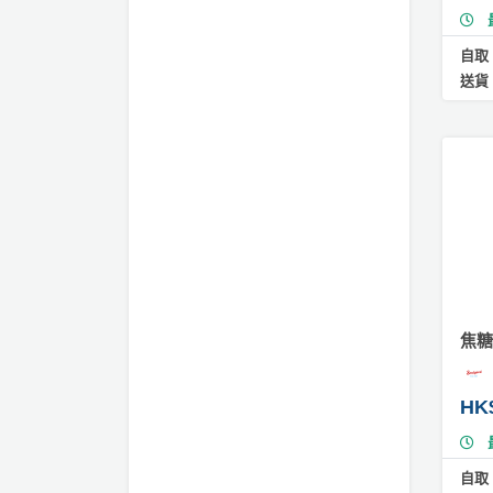
主
工
蛋
作
糕
自取
坊
送貨
#
草
戶
莓
外
蛋
玩
糕
樂
#
遊
檸
艇
檬
芝
出
士
租
焦糖
蛋
糕
HK
#
朱
古
自取
力