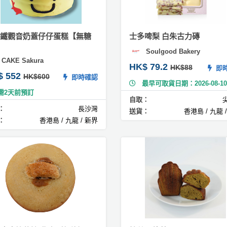
鐵觀音奶蓋仔仔蛋糕【無糖
士多啤梨 白朱古力磚
Soulgood Bakery
CAKE Sakura
HK$ 79.2
HK$88
即時
$ 552
HK$600
即時確認
最早可取貨日期：2026-08-10
需2天前預訂
自取：
：
長沙灣
送貨：
香港島 / 九龍 
：
香港島 / 九龍 / 新界