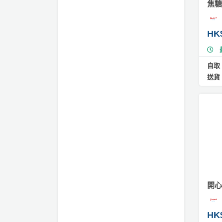
Ti
拖
焦糖
ra
餐
m
廳
is
HK
u
B
蛋
B
糕
自取
Q
送貨
#
場
西
瓜
地
蛋
糕
新
奇
#
玩
乳
樂
酪
體
蛋
糕
驗
開心
#
手
HK
公
作