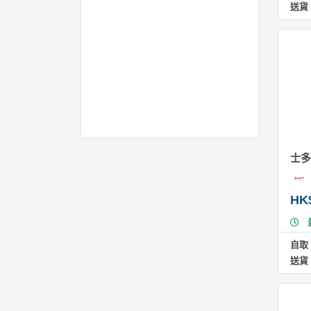
送貨
慕
絲
蛋
糕
#
黑
森
林
蛋
糕
士多
#
芒
HK
果
慕
斯
自取
蛋
送貨
糕
#
芒