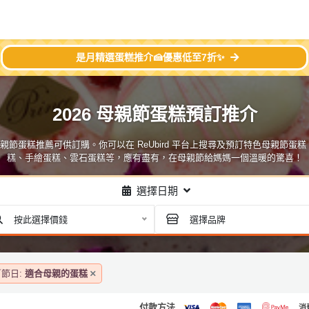
是月精選蛋糕推介🍰優惠低至7折✨
2026 母親節蛋糕預訂推介
0款母親節蛋糕推薦可供訂購。你可以在 ReUbird 平台上搜尋及預訂特色母親節
糕、手繪蛋糕、雲石蛋糕等，應有盡有，在母親節給媽媽一個溫暖的驚喜！
選擇日期
按此選擇價錢
選擇品牌
節日:
適合母親的蛋糕
付款方法
消