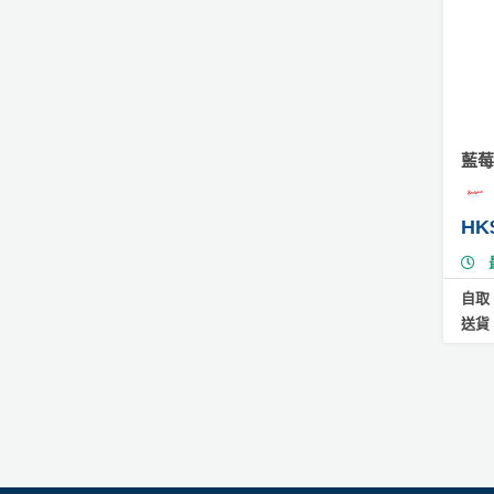
果
芝
士
蛋
糕
#
藍莓
藍
莓
蛋
HK
糕
#
自取
素
送貨
蛋
糕
V
e
g
a
n