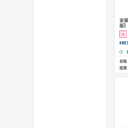
動
心
們
糕
場
願
婚
地
清
#
禮
安溪
佈
單
千
版】
置
層
親
用
蛋
子
糕
品
HK
活
#
動
即
芝
食
自取
士
即
送貨
蛋
煮
糕
系
#
列
抹
茶
聚
蛋
會
糕
及
拍
#