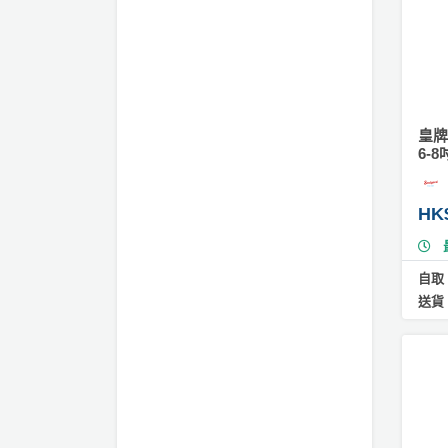
員
朋
動
食
立
計
友
攻
體
劃
特
聚
略
蛋
色
會
糕
蛋
#
社
慶
會
糕
皇牌
芒
交
祝
員
6-8
果
軟
花
生
需
蛋
件
束
日
知
糕
HK
及
拍
#
花
翻
拖
夾
藝
自取
糖
時
禮
聯
送貨
蛋
企
間
品
絡
糕
業
神
我
/
訂
器
#
們
公
製
朱
關
司
情
古
禮
於
活
侶
力
物
我
蛋