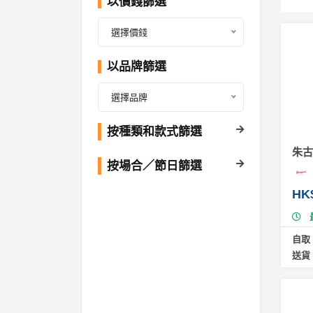
以價錢篩選
產
#
品
選擇價錢
水
分
果
類
蛋
以品牌篩選
糕
選擇品牌
活
P
#
動
a
卡
按種類和款式篩選
通
類
r
蛋
朱古
型
t
按場合／節日篩選
糕
y
R
HK
#
活
搞
o
栗
動
P
o
子
攻
a
蛋
m
自取
略
糕
r
送貨
到
t
#
會
y
3
會
活
美
D