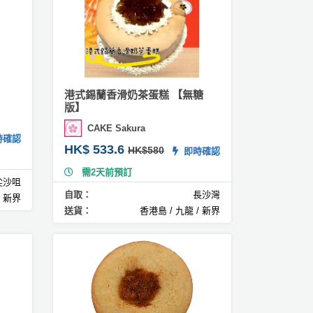
港式錫蘭香滑奶茶蛋糕 【無糖
版】
CAKE Sakura
確認
HK$ 533.6
HK$580
即時確認
需2天前預訂
尖沙咀
自取：
長沙灣
/ 新界
送貨：
香港島 / 九龍 / 新界