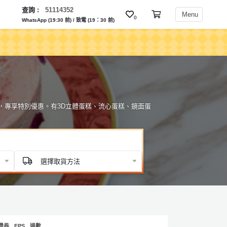
查詢 :
51114352
Menu
0
WhatsApp (19:30 前) / 致電 (19：30 前)
蛋糕，專享特別優惠。有3D立體蛋糕、流心蛋糕、鏡面蛋
選擇取貨方法
費券
FPS
過數