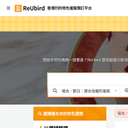
香港的特色蛋糕預訂平台
#
繁
雪
中
糕
E
蛋
N
糕
#
想給辛勞的媽媽一個驚喜？ReUbird 提供超過2
雲
登
石
入
鏡
面
註
蛋
冊
糕
場合／節日：適合母親的蛋糕
#
牛
服
場合／
油
選擇適合你的特色蛋糕
務
蛋
及
糕