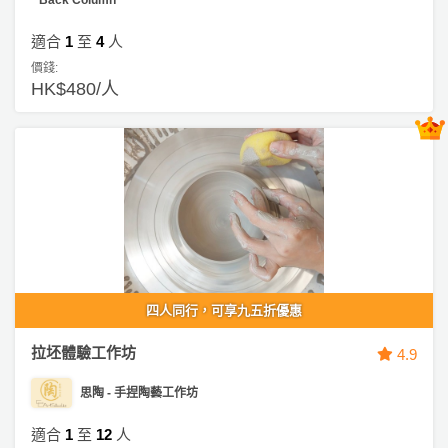
產
品
適合
1
至
4
人
分
價錢:
類
HK$480/人
活
P
動
a
類
r
型
t
y
R
活
搞
o
四人同行，可享九五折優惠
動
P
o
攻
a
m
拉坯體驗工作坊
4.9
略
r
到
t
思陶 - 手捏陶藝工作坊
會
y
會
活
美
適合
1
至
12
人