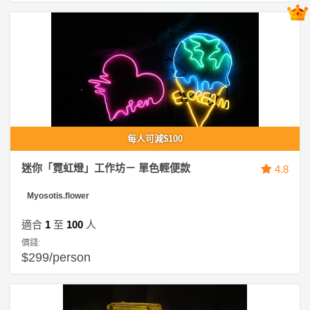
動
心
們
場
願
婚
地
清
禮
佈
單
置
親
用
子
品
活
動
即
每人可減$100
食
即
迷你「霓虹燈」工作坊－ 單色輕便款
4.8
煮
Myosotis.flower
系
列
適合
1
至
100
人
價錢:
聚
$299/person
會
及
拍