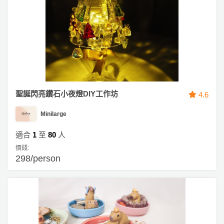
拖
餐
廳
B
B
Q
場
聖誕閃亮鑽石小夜燈DIY工作坊
4.6
地
Minilarge
新
適合
1
至
80
人
奇
價錢:
玩
298/person
樂
體
驗
手
作