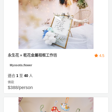
永生花 × 乾花金屬相框工作坊
4.5
Myosotis.flower
適合
1
至
40
人
價錢:
$388/person