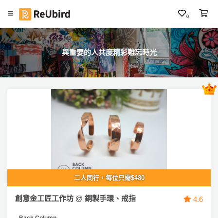
0
繁
中
與重要的人共度精彩難忘時光
E
N
登
入
註
冊
二人同行，每位只需$480
服
創意金工匠工作坊 @ 銅製手環、戒指
4.6
務
及
Back Column