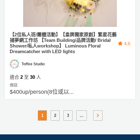
【2位私人班/團體活動】【皇牌獨家原創】繁星花藝
捕夢網工作坊 【Team Building/品牌活動/ Bridal
4.6
Shower/私人workshop】 Luminous Floral
Dreamcatcher with LED lights
Toffee Studio
適合
2
至
30
人
價錢:
$400up/person(8位或以...
1
2
3
...