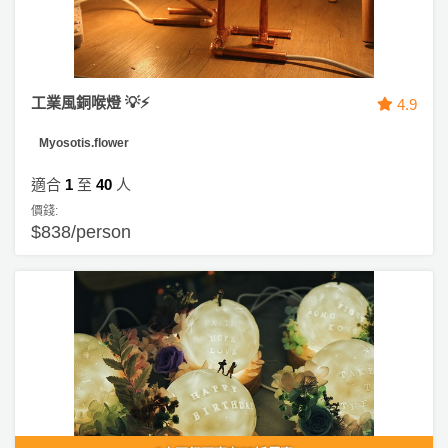
工業風銅喉燈 💡⚡
4.9
Myosotis.flower
適合
1
至
40
人
價錢:
$838/person