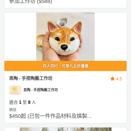
參加工作坊 ($588)
四人同行，可享九五折優惠
思陶 - 手捏陶藝工作坊
4.5
思陶 - 手捏陶藝工作坊
適合
1
至
8
人
價錢:
$450起 (已包一件作品材料及燒製...