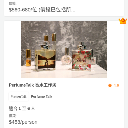
員
朋
動
食
價錢:
計
友
攻
$560-680/位 (價錢已包括所...
劃
特
聚
略
色
會
蛋
社
慶
會
糕
交
祝
員
軟
花
生
需
件
束
日
知
及
拍
花
拖
夾
藝
時
禮
聯
PerfumeTalk 香水工作坊
4.8
企
間
品
絡
業
神
Perfume Talk
我
/
訂
器
們
公
適合
1
至
6
人
製
關
司
情
禮
價錢:
於
$458/person
活
侶
物
我