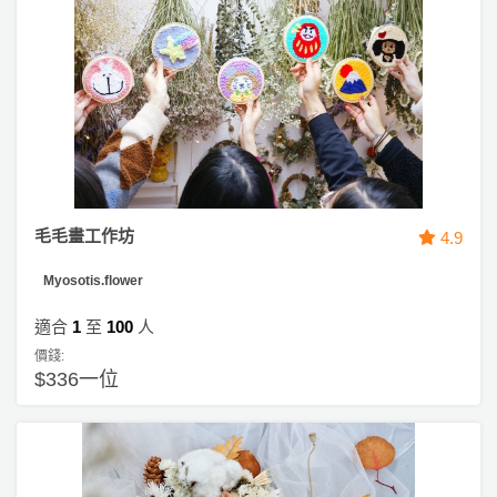
毛毛畫工作坊
4.9
Myosotis.flower
適合
1
至
100
人
價錢:
$336一位