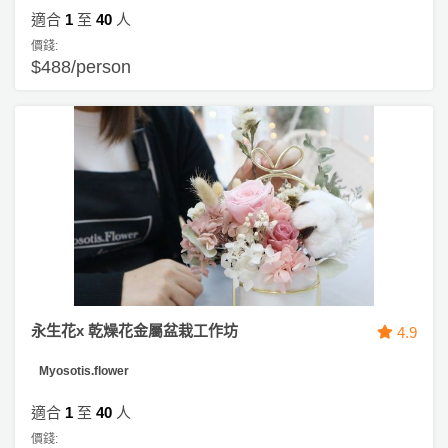
適合
1
至
40
人
價錢:
$488/person
永生花x 乾燥花金屬盆栽工作坊
4.9
Myosotis.flower
適合
1
至
40
人
價錢: