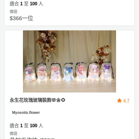
適合
1
至
100
人
價錢:
$366一位
永生花玫瑰玻璃裝飾🌸🌼🌻
4.7
Myosotis.flower
適合
1
至
100
人
價錢: