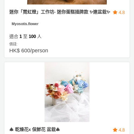
迷你「霓虹燈」工作坊- 迷你蛋糕插牌款 ✨連盆栽✨
4.8
Myosotis.flower
適合
1
至
100
人
價錢:
HK$ 600/person
🎄 乾燥花x 保鮮花 盆栽🎄
4.8