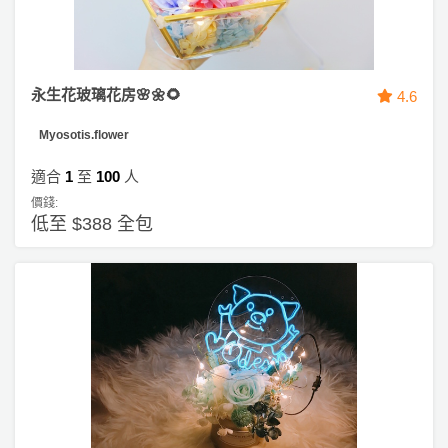
永生花玻璃花房🌸🌼🌻
4.6
Myosotis.flower
適合
1
至
100
人
價錢:
低至 $388 全包