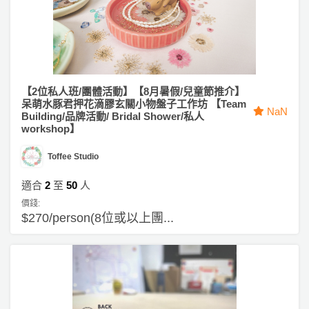
工
作
坊
戶
【2位私人班/團體活動】【8月暑假/兒童節推介】
外
呆萌水豚君押花滴膠玄關小物盤子工作坊 【Team
玩
NaN
Building/品牌活動/ Bridal Shower/私人
樂
workshop】
遊
Toffee Studio
艇
適合
2
至
50
人
出
價錢:
租
$270/person(8位或以上團...