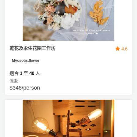
乾花及永生花圈工作坊
4.6
Myosotis.flower
適合
1
至
40
人
價錢:
$348/person