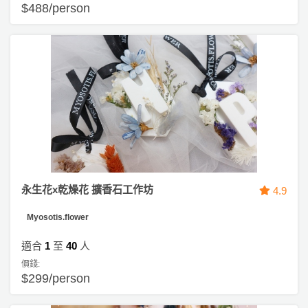
$488/person
永生花x乾燥花 擴香石工作坊
4.9
Myosotis.flower
適合
1
至
40
人
價錢:
$299/person