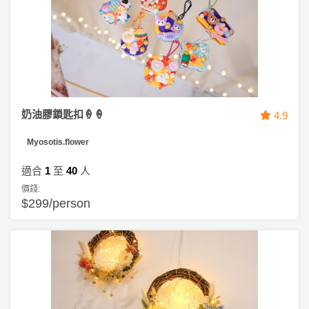
奶油膠鎖匙扣🍦🍦
4.9
Myosotis.flower
適合
1
至
40
人
價錢:
$299/person