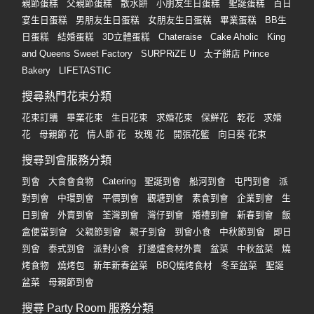
親節蛋糕
父親節蛋糕
散水餅
小朋友生日蛋糕
聖誕蛋糕
百日
宴生日蛋糕
男朋友生日蛋糕
女朋友生日蛋糕
畢業蛋糕
BB生
日蛋糕
結婚蛋糕
3D立體蛋糕
Chateraise
Cake Aholic
King
and Queens Sweet Factory
SURPRiZE U
太子餅店 Prince
Bakery
LIFETASTIC
搜尋熱門花束分類
花束訂購
畢業花束
生日花束
求婚花束
保鮮花
乾花
求婚
花
母親節 花
情人節 花
玫瑰 花
開張花籃
向日葵 花束
搜尋到會服務分類
到會
大食會食物
Catering
聖誕到會
船河到會
屯門到會
派
對到會
中環到會
平價到會
觀塘到會
素食到會
企業到會
生
日到會
外賣到會
荃灣到會
灣仔到會
婚禮到會
新春到會
飯
盒便當到會
父親節到會
親子到會
到會小食
中秋節到會
即日
到會
泰式到會
派對小食
打邊爐食材外賣
盆菜
中秋盆菜
燒
烤食物
燒烤包
新年新春盆菜
BBQ燒烤食材
冬至盆菜
聖誕
盆菜
母親節到會
搜尋 Party Room 服務分類