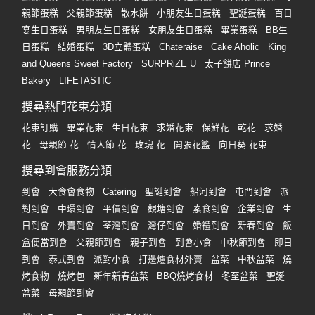
親節蛋糕
父親節蛋糕
散水餅
小朋友生日蛋糕
聖誕蛋糕
百日
宴生日蛋糕
男朋友生日蛋糕
女朋友生日蛋糕
畢業蛋糕
BB生
日蛋糕
結婚蛋糕
3D立體蛋糕
Chateraise
Cake Aholic
King
and Queens Sweet Factory
SURPRiZE U
太子餅店 Prince
Bakery
LIFETASTIC
搜尋熱門花束分類
花束訂購
畢業花束
生日花束
求婚花束
保鮮花
乾花
求婚
花
母親節 花
情人節 花
玫瑰 花
開張花籃
向日葵 花束
搜尋到會服務分類
到會
大食會食物
Catering
聖誕到會
船河到會
屯門到會
派
對到會
中環到會
平價到會
觀塘到會
素食到會
企業到會
生
日到會
外賣到會
荃灣到會
灣仔到會
婚禮到會
新春到會
飯
盒便當到會
父親節到會
親子到會
到會小食
中秋節到會
即日
到會
泰式到會
派對小食
打邊爐食材外賣
盆菜
中秋盆菜
燒
烤食物
燒烤包
新年新春盆菜
BBQ燒烤食材
冬至盆菜
聖誕
盆菜
母親節到會