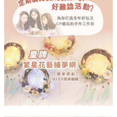
動
心
們
場
願
婚
地
清
禮
佈
單
置
親
用
子
品
活
動
即
食
即
煮
系
列
聚
會
及
拍