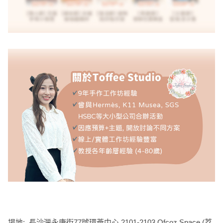
工
作
坊
戶
外
玩
樂
遊
艇
出
租
場地: 長沙灣永康街77號環薈中心 2101-2103 Ofcoz Space (荔