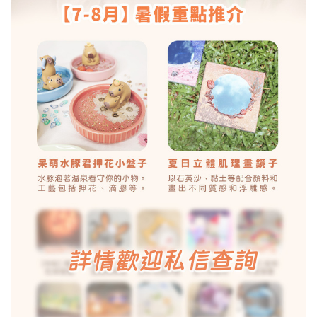
拖
餐
廳
B
B
Q
場
地
新
奇
玩
樂
體
驗
手
作