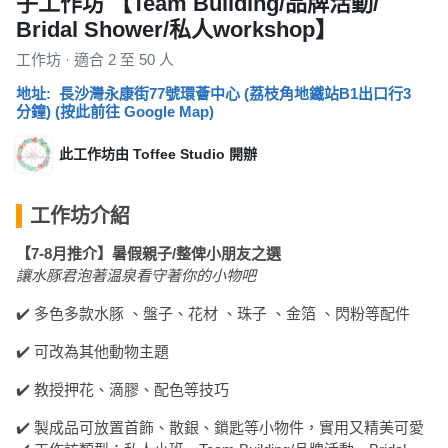
子工作坊 【Team Building/品牌活動/
產
Bridal Shower/私人workshop】
品
分
工作坊 · 適合 2 至 50 人
類
地址: 長沙灣永康街77號環薈中心 (荔枝角地鐵站B1出口行3
分鐘)
(按此前往 Google Map)
活
P
此工作坊由 Toffee Studio 開辦
動
a
類
r
工作坊介紹
型
t
y
【
7-8
月推介】暑假親子
/
整俾小朋友之選
R
讓水豚君泡著温泉看守著你的小物吧
活
搞
o
✔️ 多色多款水豚 、盤子、花材 、珠子 、金箔 、閃粉等配件
動
P
o
攻
a
m
✔️ 可改為其他動物主題
略
r
到
t
✔️ 教授押花、滴膠、配色等技巧
會
y
✔️ 製成品可放置首飾、散銀、鎖匙等小物件，實用又精美可愛
會
活
美