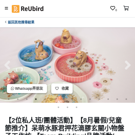
0
返回其他搜尋結果
繁
中
E
N
登
入
註
Whatsapp畀朋友
收藏
冊
服
【2位私人班/團體活動】【8月暑假/兒童
務
節推介】呆萌水豚君押花滴膠玄關小物盤
及