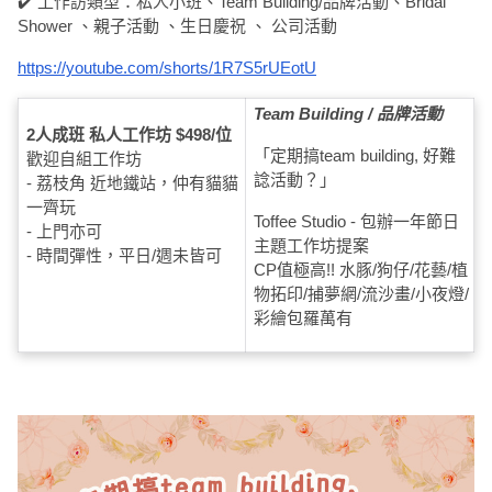
✔️ 工作訪類型：私人小班、Team Building/品牌活動、Bridal
員
朋
動
食
Shower 、親子活動 、生日慶祝 、 公司活動
計
友
攻
劃
特
聚
略
https://youtube.com/shorts/1R7S5rUEotU
色
會
蛋
Team Building /
品牌活動
社
慶
會
2
人成班
私人工作坊
$498/位
糕
「定期搞team building, 好難
歡迎自組工作坊
交
祝
員
諗活動？」
- 荔枝角 近地鐵站，仲有貓貓
軟
花
生
需
一齊玩
件
束
日
知
Toffee Studio - 包辦一年節日
- 上門亦可
及
主題工作坊提案
- 時間彈性，平日/週未皆可
拍
花
CP值極高!! 水豚/狗仔/花藝/植
拖
夾
藝
物拓印/捕夢網/流沙畫/小夜燈/
時
彩繪包羅萬有
禮
聯
企
間
品
絡
業
神
我
/
訂
器
們
公
製
關
司
情
禮
於
活
侶
物
我