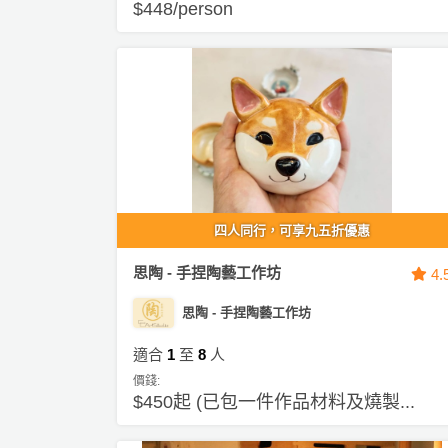
拖
$448/person
餐
廳
B
B
Q
場
地
四人同行，可享九五折優惠
新
思陶 - 手捏陶藝工作坊
4.
奇
玩
思陶 - 手捏陶藝工作坊
樂
體
適合
1
至
8
人
驗
價錢:
$450起 (已包一件作品材料及燒製...
手
作