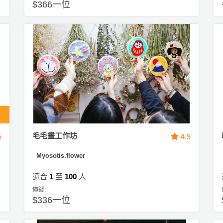
$366一位
毛毛畫工作坊
5
4.9
Myosotis.flower
適合
1
至
100
人
價錢:
$336一位