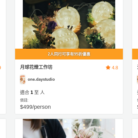
2人同行可享有95折優惠
月球花燈工作坊
9
4.8
one.daystudio
適合
1
至
人
價錢:
$499/person