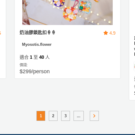
奶油膠鎖匙扣🍦🍦
5
4.9
Myosotis.flower
適合
1
至
40
人
價錢:
$299/person
1
2
3
...