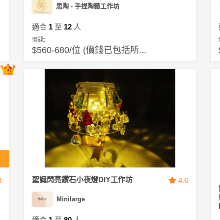
思陶 - 手捏陶藝工作坊
適合
1
至
12
人
價錢:
$560-680/位 (價錢已包括所...
聖誕閃亮鑽石小夜燈DIY工作坊
8
4.6
Minilarge
適合
1
至
80
人