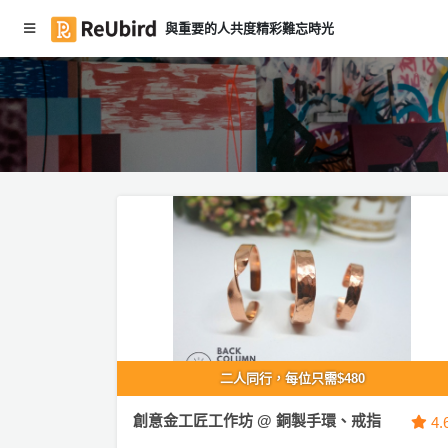
與重要的人共度精彩難忘時光
繁
中
E
N
登
入
註
冊
二人同行，每位只需$480
服
務
創意金工匠工作坊 @ 銅製手環、戒指
4.
及