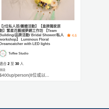
【2位私人班/團體活動】【皇牌獨家原
創】繁星花藝捕夢網工作坊 【Team
Building/品牌活動/ Bridal Shower/私人
4.6
workshop】 Luminous Floral
Dreamcatcher with LED lights
Toffee Studio
適合
2
至
30
人
價錢:
$400up/person(8位或以...