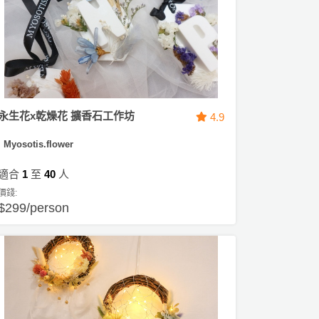
永生花x乾燥花 擴香石工作坊
4.9
Myosotis.flower
適合
1
至
40
人
價錢:
$299/person