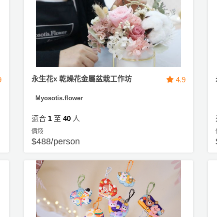
永生花x 乾燥花金屬盆栽工作坊
9
4.9
Myosotis.flower
適合
1
至
40
人
價錢:
$488/person