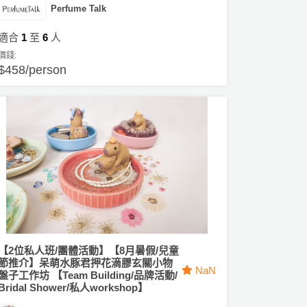
Perfume Talk
適合
1
至
6
人
價錢:
$458/person
【2位私人班/團體活動】【8月暑假/兒童
節推介】呆萌水豚君押花滴膠玄關小物
NaN
盤子工作坊 【Team Building/品牌活動/
Bridal Shower/私人workshop】