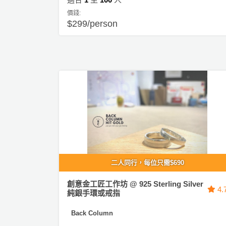
員
朋
動
食
價錢:
計
友
攻
$299/person
劃
特
聚
略
色
會
蛋
社
慶
會
糕
交
祝
員
軟
花
生
需
件
束
日
知
及
拍
花
拖
夾
藝
時
禮
聯
企
間
品
絡
二人同行，每位只需$690
業
神
我
/
訂
器
創意金工匠工作坊 @ 925 Sterling Silver
們
4.
公
製
純銀手環或戒指
關
司
情
禮
於
Back Column
活
侶
物
我