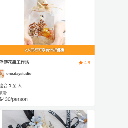
2人同行可享有95折優惠
浮游花瓶工作坊
4.8
one.daystudio
適合
1
至
人
價錢:
$430/person