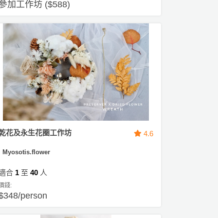
參加工作坊 ($588)
乾花及永生花圈工作坊
4.6
Myosotis.flower
適合
1
至
40
人
價錢:
$348/person