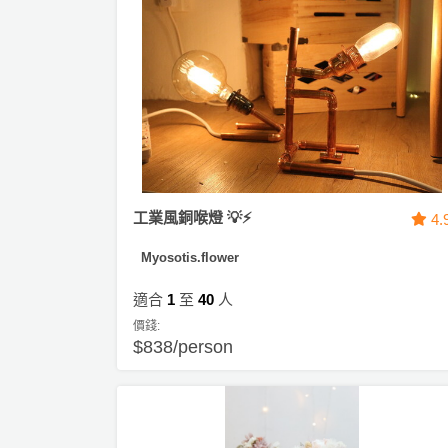
工
作
坊
戶
外
玩
樂
工業風銅喉燈 💡⚡
4.
遊
艇
Myosotis.flower
出
租
適合
1
至
40
人
價錢:
$838/person