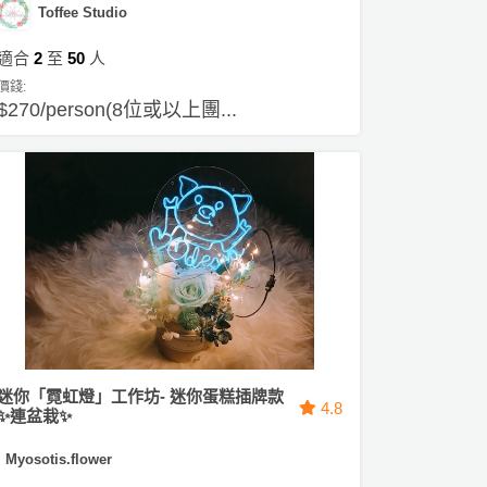
Toffee Studio
適合
2
至
50
人
價錢:
$270/person(8位或以上團...
迷你「霓虹燈」工作坊- 迷你蛋糕插牌款
4.8
✨連盆栽✨
Myosotis.flower