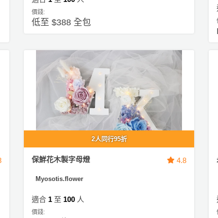
價錢:
低至 $388 全包
2人同行95折
保鮮花木製字母燈
8
4.8
Myosotis.flower
適合
1
至
100
人
價錢: