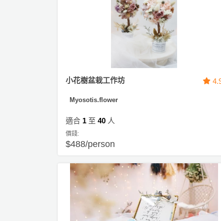
小花樹盆栽工作坊
4.
Myosotis.flower
適合
1
至
40
人
價錢:
$488/person