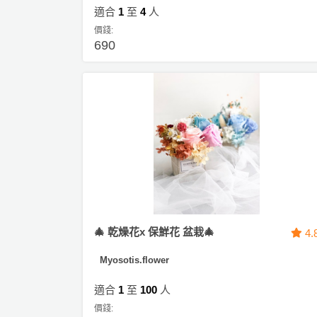
動
心
們
適合
1
至
4
人
場
願
價錢:
婚
地
清
690
禮
佈
單
置
親
用
子
品
活
動
即
食
即
煮
系
列
🎄 乾燥花x 保鮮花 盆栽🎄
4.
聚
Myosotis.flower
會
及
適合
1
至
100
人
拍
價錢: