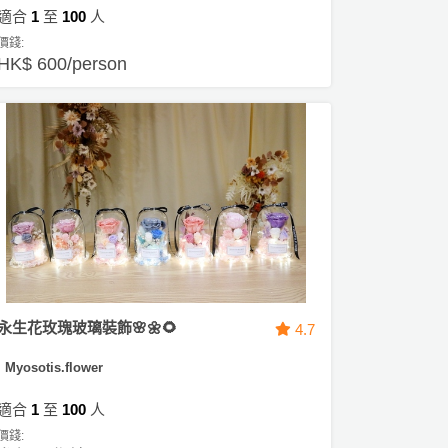
適合
1
至
100
人
價錢:
HK$ 600/person
永生花玫瑰玻璃裝飾🌸🌼🌻
4.7
Myosotis.flower
適合
1
至
100
人
價錢: