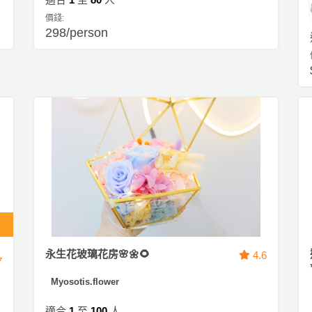
價錢:
298/person
永生花玻璃花房🌸🌼🌻
4.6
7
Myosotis.flower
適合
1
至
100
人