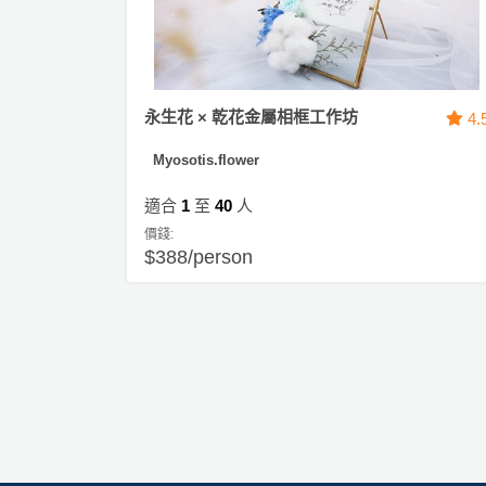
永生花 × 乾花金屬相框工作坊
4.
Myosotis.flower
適合
1
至
40
人
價錢:
$388/person