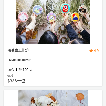
毛毛畫工作坊
4.9
Myosotis.flower
適合
1
至
100
人
價錢:
$336一位