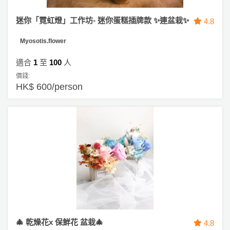
迷你「霓虹燈」工作坊- 迷你蛋糕插牌款 ✨連盆栽✨
4.8
Myosotis.flower
適合
1
至
100
人
價錢:
HK$ 600/person
🎄 乾燥花x 保鮮花 盆栽🎄
4.8