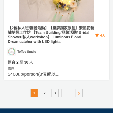
【2位私人班/團體活動】【皇牌獨家原創】繁星花藝
捕夢網工作坊 【Team Building/品牌活動/ Bridal
4.6
Shower/私人workshop】 Luminous Floral
Dreamcatcher with LED lights
Toffee Studio
適合
2
至
30
人
價錢:
$400up/person(8位或以...
1
2
3
...