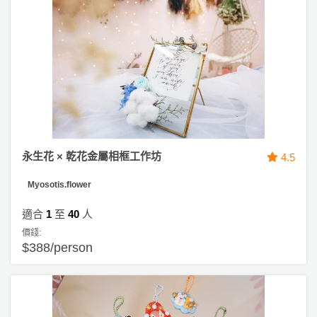
永生花 × 乾花金屬相框工作坊
4.5
Myosotis.flower
適合
1
至
40
人
價錢:
$388/person