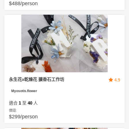
$488/person
永生花x乾燥花 擴香石工作坊
4.9
Myosotis.flower
適合
1
至
40
人
價錢:
$299/person