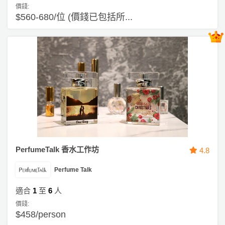
員
朋
動
食
價錢:
計
友
攻
$560-680/位 (價錢已包括所...
劃
特
聚
略
色
會
蛋
社
慶
會
糕
交
祝
員
軟
花
生
需
件
束
日
知
及
拍
花
拖
夾
藝
時
禮
聯
PerfumeTalk 香水工作坊
4.8
企
間
品
絡
業
神
Perfume Talk
我
/
訂
器
們
公
適合
1
至
6
人
製
關
司
情
禮
價錢:
於
$458/person
活
侶
物
我