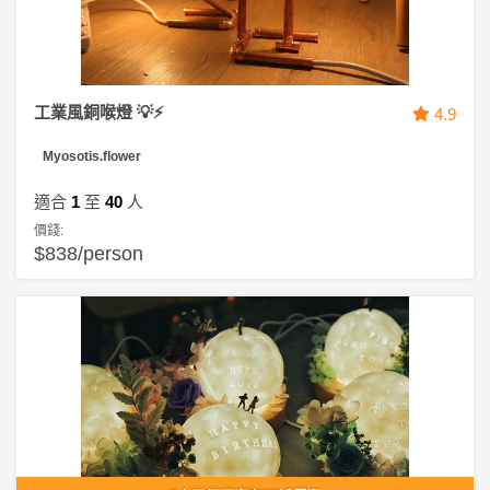
工業風銅喉燈 💡⚡
4.9
Myosotis.flower
適合
1
至
40
人
價錢:
$838/person