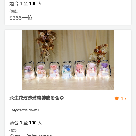
適合
1
至
100
人
價錢:
$366一位
永生花玫瑰玻璃裝飾🌸🌼🌻
4.7
Myosotis.flower
適合
1
至
100
人
價錢: