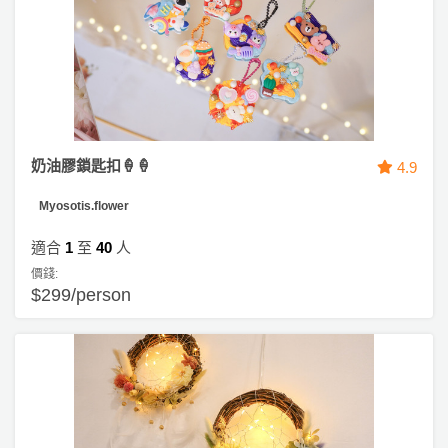
奶油膠鎖匙扣🍦🍦
4.9
Myosotis.flower
適合
1
至
40
人
價錢:
$299/person