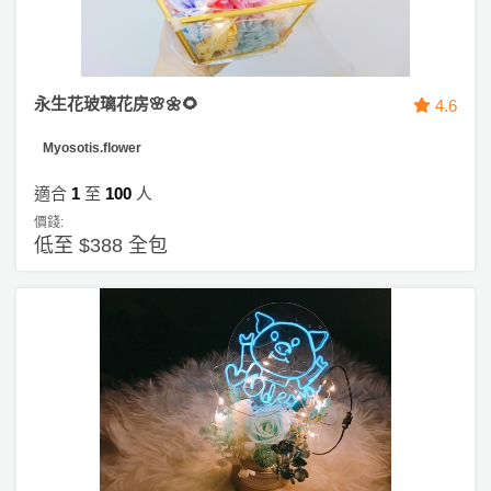
永生花玻璃花房🌸🌼🌻
4.6
Myosotis.flower
適合
1
至
100
人
價錢:
低至 $388 全包