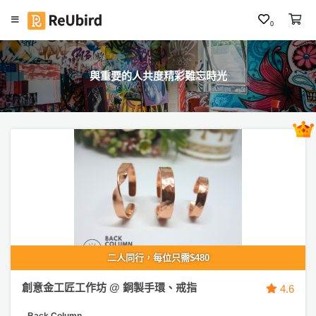
0
繁
中
與重要的人共度精彩難忘時光
E
N
登
入
註
冊
二人同行，每位只需$480
服
創意金工匠工作坊 @ 銅製手環、戒指
4.6
務
及
Back Column