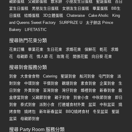
親節蛋糕
父親節蛋糕
散水餅
小朋友生日蛋糕
聖誕蛋糕
百日
宴生日蛋糕
男朋友生日蛋糕
女朋友生日蛋糕
畢業蛋糕
BB生
日蛋糕
結婚蛋糕
3D立體蛋糕
Chateraise
Cake Aholic
King
and Queens Sweet Factory
SURPRiZE U
太子餅店 Prince
Bakery
LIFETASTIC
搜尋熱門花束分類
花束訂購
畢業花束
生日花束
求婚花束
保鮮花
乾花
求婚
花
母親節 花
情人節 花
玫瑰 花
開張花籃
向日葵 花束
搜尋到會服務分類
到會
大食會食物
Catering
聖誕到會
船河到會
屯門到會
派
對到會
中環到會
平價到會
觀塘到會
素食到會
企業到會
生
日到會
外賣到會
荃灣到會
灣仔到會
婚禮到會
新春到會
飯
盒便當到會
父親節到會
親子到會
到會小食
中秋節到會
即日
到會
泰式到會
派對小食
打邊爐食材外賣
盆菜
中秋盆菜
燒
烤食物
燒烤包
新年新春盆菜
BBQ燒烤食材
冬至盆菜
聖誕
盆菜
母親節到會
搜尋 Party Room 服務分類