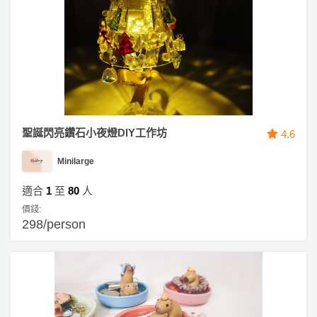
拖
餐
廳
B
B
Q
場
聖誕閃亮鑽石小夜燈DIY工作坊
4.6
地
Minilarge
新
適合
1
至
80
人
奇
價錢:
玩
298/person
樂
體
驗
手
作