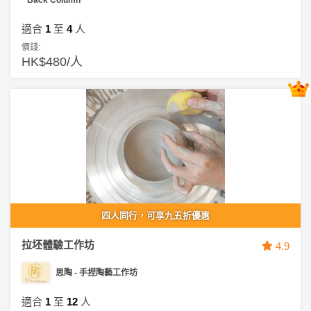
產
品
適合
1
至
4
人
分
價錢:
類
HK$480/人
活
P
動
a
類
r
型
t
y
R
活
搞
o
四人同行，可享九五折優惠
動
P
o
攻
a
m
拉坯體驗工作坊
4.9
略
r
到
t
思陶 - 手捏陶藝工作坊
會
y
會
活
美
適合
1
至
12
人