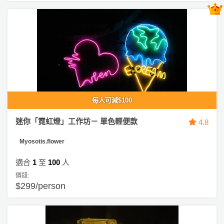
動
心
們
場
願
婚
地
清
禮
佈
單
置
親
用
子
品
活
動
即
每人可減$100
食
即
迷你「霓虹燈」工作坊－ 單色輕便款
4.8
煮
Myosotis.flower
系
列
適合
1
至
100
人
價錢:
聚
$299/person
會
及
拍