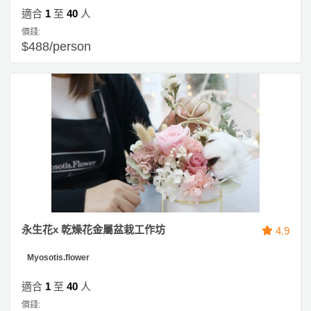
適合
1
至
40
人
價錢:
$488/person
永生花x 乾燥花金屬盆栽工作坊
4.9
Myosotis.flower
適合
1
至
40
人
價錢: