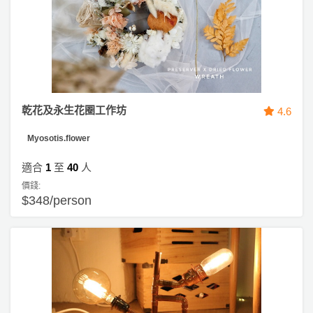
乾花及永生花圈工作坊
4.6
Myosotis.flower
適合
1
至
40
人
價錢:
$348/person