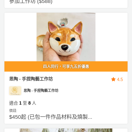
參加工作坊 ($588)
四人同行，可享九五折優惠
思陶 - 手捏陶藝工作坊
4.5
思陶 - 手捏陶藝工作坊
適合
1
至
8
人
價錢:
$450起 (已包一件作品材料及燒製...