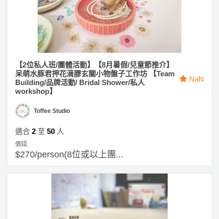
工
作
坊
戶
【2位私人班/團體活動】【8月暑假/兒童節推介】
外
呆萌水豚君押花滴膠玄關小物盤子工作坊 【Team
玩
NaN
Building/品牌活動/ Bridal Shower/私人
樂
workshop】
遊
Toffee Studio
艇
適合
2
至
50
人
出
價錢:
租
$270/person(8位或以上團...