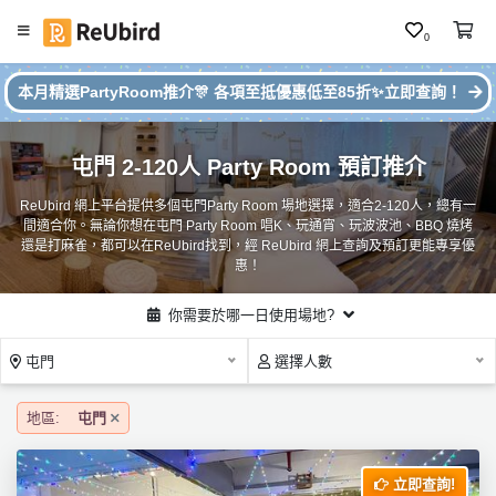
0
#
繁
本月精選PartyRoom推介🎊 各項至抵優惠低至85折✨立即查詢！
本
中
月
E
P
屯門 2-120人 Party Room 預訂推介
N
ar
ty
ReUbird 網上平台提供多個屯門Party Room 場地選擇，適合2-120人，總有一
R
間適合你。無論你想在屯門 Party Room 唱K、玩通宵、玩波波池、BBQ 燒烤
o
登
還是打麻雀，都可以在ReUbird找到，經 ReUbird 網上查詢及預訂更能專享優
o
入
惠！
m
推
註
你需要於哪一日使用場地?
介
冊
屯門
選擇人數
地區:
屯門
服
務
及
立即查詢!