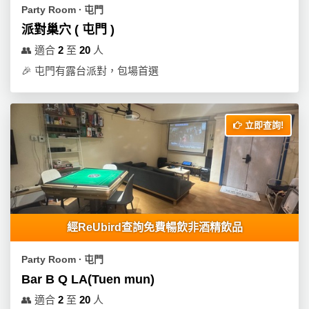
Party Room ∙ 屯門
派對巢穴 ( 屯門 )
👥
適合
2
至
20
人
🎉
屯門有露台派對，包場首選
立即查詢!
經ReUbird查詢免費暢飲非酒精飲品
Party Room ∙ 屯門
Bar B Q LA(Tuen mun)
👥
適合
2
至
20
人