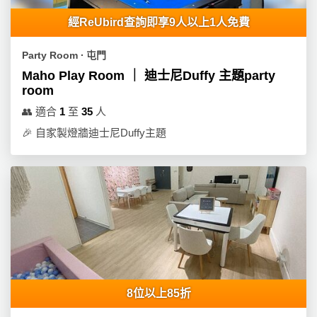
經ReUbird查詢即享9人以上1人免費
Party Room ∙ 屯門
Maho Play Room ｜ 迪士尼Duffy 主題party
room
👥
適合
1
至
35
人
🎉
自家製燈牆迪士尼Duffy主題
8位以上85折