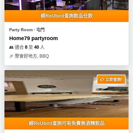
經ReUbird查詢飲品任飲
Party Room ∙ 屯門
Home79 partyroom
👥
適合
8
至
40
人
🎉
聚會好地方, BBQ
立即查詢!
經ReUbird查詢可有免費無酒精飲品