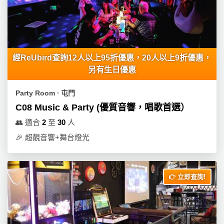
工
作
坊
戶
經ReUbird查詢12人以上95折優惠，20人以上9折優惠，
外
另有生日優惠
玩
樂
Party Room ∙ 屯門
C08 Music & Party (優質音響，唱歌首選）
遊
👥
適合
2
至
30
人
艇
出
🎉
超靚音響+舞台燈光
租
立即查詢!