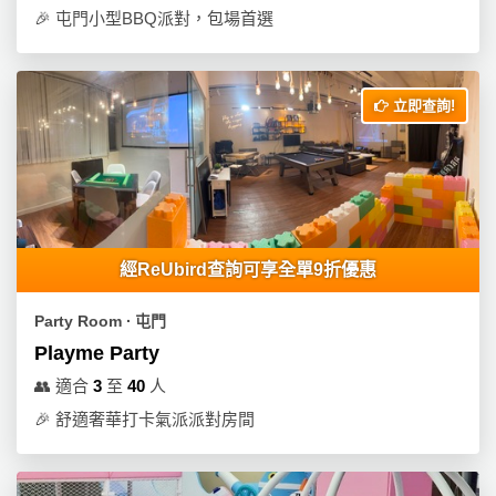
🎉
屯門小型BBQ派對，包場首選
立即查詢!
經ReUbird查詢可享全單9折優惠
Party Room ∙ 屯門
Playme Party
👥
適合
3
至
40
人
🎉
舒適奢華打卡氣派派對房間