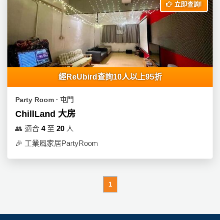
立即查詢!
經ReUbird查詢10人以上95折
Party Room ∙ 屯門
ChillLand 大房
👥
適合
4
至
20
人
🎉
工業風家居PartyRoom
1