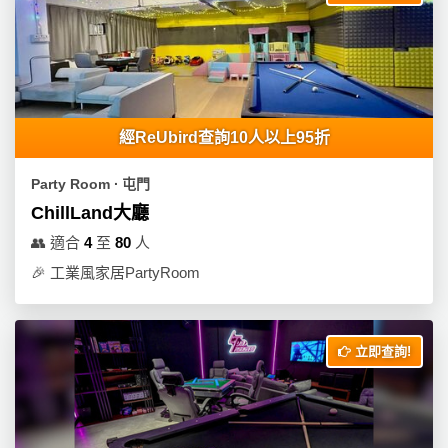
產
品
分
類
經ReUbird查詢10人以上95折
活
P
動
a
Party Room ∙ 屯門
類
r
ChillLand大廳
型
t
👥
適合
4
至
80
人
y
R
🎉
工業風家居PartyRoom
活
搞
o
動
P
o
攻
a
m
立即查詢!
略
r
到
t
會
y
會
活
美