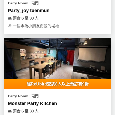
動
心
Party Room ∙ 屯門
們
場
願
Party_joy tuenmun
婚
地
清
禮
👥
適合
6
至
30
人
佈
單
置
🎉
一個專為小朋友而設的場地
親
用
子
品
活
動
即
食
即
煮
系
列
經ReUbird查詢8人以上預訂有9折
聚
Party Room ∙ 屯門
會
Monster Party Kitchen
及
拍
👥
適合
6
至
30
人