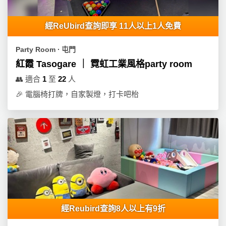
員
朋
動
食
計
友
攻
經ReUbird查詢即享 11人以上1人免費
劃
特
聚
略
色
會
Party Room ∙ 屯門
蛋
社
慶
會
紅霞 Tasogare ｜ 霓虹工業風格party room
糕
交
祝
員
👥
適合
1
至
22
人
軟
花
生
需
🎉
電腦椅打牌，自家製燈，打卡吧枱
件
束
日
知
及
拍
花
拖
夾
藝
時
禮
聯
企
間
品
絡
業
神
我
/
訂
器
們
公
製
關
司
情
禮
經Reubird查詢8人以上有9折
於
活
侶
物
我