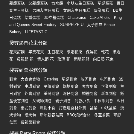
親節蛋糕
父親節蛋糕
散水餅
小朋友生日蛋糕
聖誕蛋糕
百日
宴生日蛋糕
男朋友生日蛋糕
女朋友生日蛋糕
畢業蛋糕
BB生
日蛋糕
結婚蛋糕
3D立體蛋糕
Chateraise
Cake Aholic
King
and Queens Sweet Factory
SURPRiZE U
太子餅店 Prince
Bakery
LIFETASTIC
搜尋熱門花束分類
花束訂購
畢業花束
生日花束
求婚花束
保鮮花
乾花
求婚
花
母親節 花
情人節 花
玫瑰 花
開張花籃
向日葵 花束
搜尋到會服務分類
到會
大食會食物
Catering
聖誕到會
船河到會
屯門到會
派
對到會
中環到會
平價到會
觀塘到會
素食到會
企業到會
生
日到會
外賣到會
荃灣到會
灣仔到會
婚禮到會
新春到會
飯
盒便當到會
父親節到會
親子到會
到會小食
中秋節到會
即日
到會
泰式到會
派對小食
打邊爐食材外賣
盆菜
中秋盆菜
燒
烤食物
燒烤包
新年新春盆菜
BBQ燒烤食材
冬至盆菜
聖誕
盆菜
母親節到會
搜尋 Party Room 服務分類