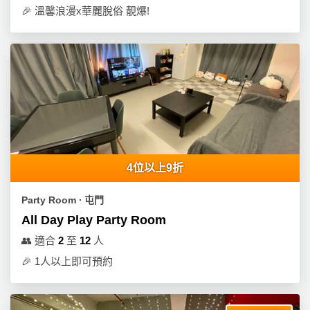
🎉
溫馨浪漫x華麗脫俗 靚爆!
4位以上9折
Party Room ∙ 屯門
All Day Play Party Room
👥
適合
2
至
12
人
🎉
1人以上即可預約