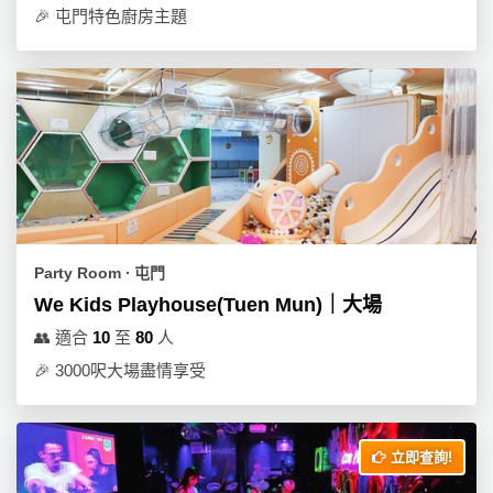
拖
🎉
屯門特色廚房主題
餐
廳
B
B
Q
場
地
Party Room ∙ 屯門
新
We Kids Playhouse(Tuen Mun)｜大場
奇
玩
👥
適合
10
至
80
人
樂
🎉
3000呎大場盡情享受
體
驗
立即查詢!
手
作