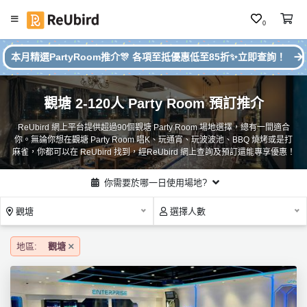
0
#
繁
本月精選PartyRoom推介🎊 各項至抵優惠低至85折✨立即查詢！
本
中
月
E
P
觀塘 2-120人 Party Room 預訂推介
N
ar
ty
ReUbird 網上平台提供超過90個觀塘 Party Room 場地選擇，總有一間適合
R
你。無論你想在觀塘 Party Room 唱K、玩通宵、玩波波池、BBQ 燒烤或是打
o
登
麻雀，你都可以在 ReUbird 找到，經ReUbird 網上查詢及預訂還能專享優惠！
o
入
m
你需要於哪一日使用場地?
推
註
介
冊
觀塘
選擇人數
地區:
觀塘
服
務
及