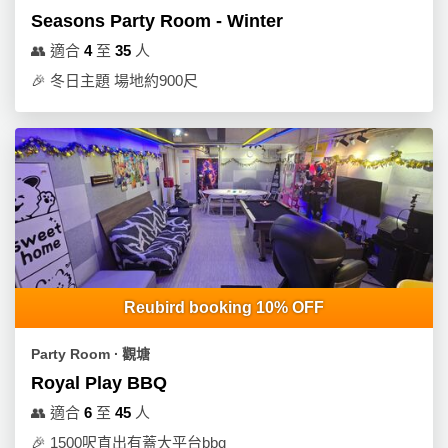
Seasons Party Room - Winter
👥
適合
4
至
35
人
🎉
冬日主題 場地約900尺
Reubird booking 10% OFF
Party Room ∙ 觀塘
Royal Play BBQ
👥
適合
6
至
45
人
🎉
1500呎直出有蓋大平台bbq