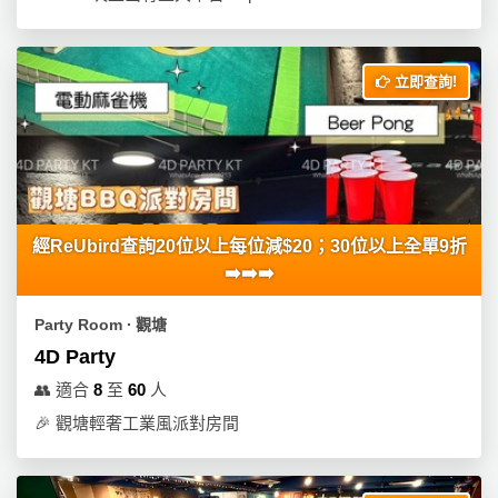
立即查詢!
經ReUbird查詢20位以上每位減$20；30位以上全單9折
➡️➡️➡️
Party Room ∙ 觀塘
4D Party
👥
適合
8
至
60
人
🎉
觀塘輕奢工業風派對房間