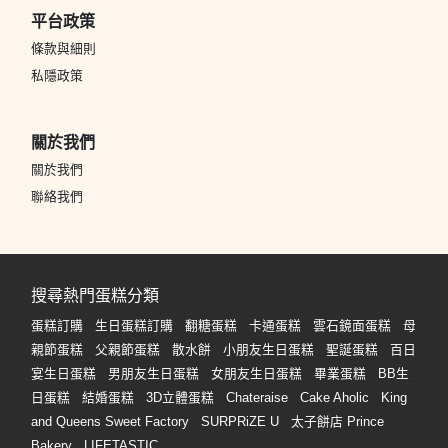
平台政策
條款與細則
私隱政策
關於我們
關於我們
聯絡我們
搜尋熱門蛋糕分類
蛋糕訂購
生日蛋糕訂購
翻糖蛋糕
卡通蛋糕
雲石鏡面蛋糕
母
親節蛋糕
父親節蛋糕
散水餅
小朋友生日蛋糕
聖誕蛋糕
百日
宴生日蛋糕
男朋友生日蛋糕
女朋友生日蛋糕
畢業蛋糕
BB生
日蛋糕
結婚蛋糕
3D立體蛋糕
Chateraise
Cake Aholic
King
and Queens Sweet Factory
SURPRiZE U
太子餅店 Prince
Bakery
LIFETASTIC