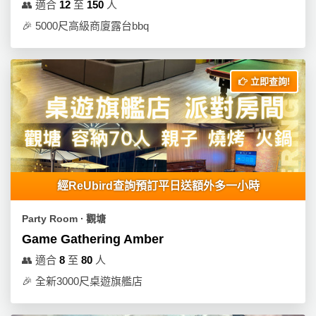
👥
適合
12
至
150
人
🎉
5000尺高級商廈露台bbq
立即查詢!
經ReUbird查詢預訂平日送額外多一小時
Party Room ∙ 觀塘
Game Gathering Amber
👥
適合
8
至
80
人
🎉
全新3000尺桌遊旗艦店