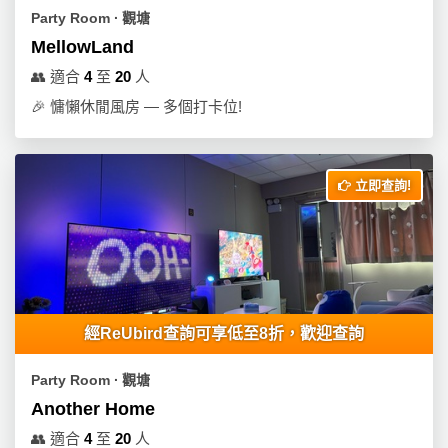
動
心
們
Party Room ∙ 觀塘
場
願
MellowLand
婚
地
清
禮
佈
單
👥
適合
4
至
20
人
置
🎉
慵懶休閒風房 — 多個打卡位!
親
用
子
品
活
動
立即查詢!
即
食
即
煮
系
列
經ReUbird查詢可享低至8折，歡迎查詢
聚
會
Party Room ∙ 觀塘
及
Another Home
拍
👥
適合
4
至
20
人