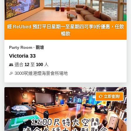
經 ReUbird 預訂平日星期一至星期四可享9折優惠，任飲
暢飲
Party Room ∙ 觀塘
Victoria 33
👥
適合
12
至
100
人
🎉
3000呎維港煙海景會所場地
立即查詢!