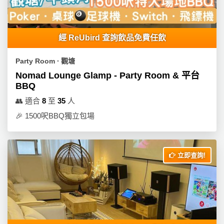
經 ReUbird 查詢飲品免費任飲
Party Room ∙ 觀塘
Nomad Lounge Glamp - Party Room & 平台
BBQ
👥
適合
8
至
35
人
🎉
1500呎BBQ獨立包場
立即查詢!