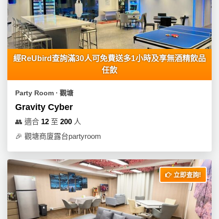
產
品
分
類
經ReUbird查詢滿30人可免費送多1小時及享無酒精飲品
任飲
活
P
動
a
Party Room ∙ 觀塘
類
r
Gravity Cyber
型
t
y
👥
適合
12
至
200
人
R
🎉
觀塘商廈露台partyroom
活
搞
o
動
P
o
攻
a
m
立即查詢!
略
r
到
t
會
y
會
活
美