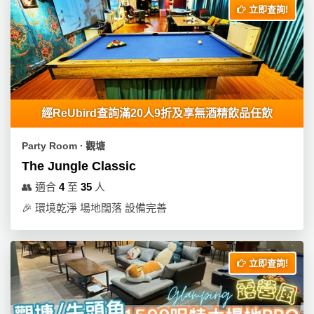
立即查詢!
工
作
坊
戶
外
玩
經ReUbird查詢滿20人9折及享無酒精飲品任飲
樂
Party Room ∙ 觀塘
遊
The Jungle Classic
艇
👥
適合
4
至
35
人
出
🎉
環境乾淨 場地闊落 設備完善
租
立即查詢!