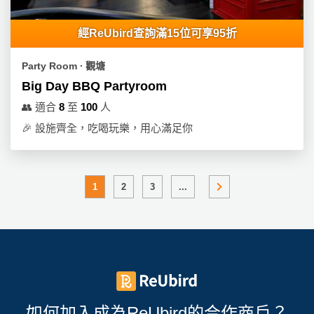
經ReUbird查詢滿15位可享95折
Party Room ∙ 觀塘
Big Day BBQ Partyroom
👥
適合
8
至
100
人
🎉
設施齊全，吃喝玩樂，用心滿足你
1
2
3
...
如何加入成為ReUbird的合作商戶？