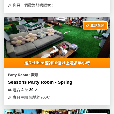
拖
🎉
你另一個歡樂舒適嘅家！
餐
廳
B
立即查詢!
B
Q
場
地
經ReUbird查詢10位以上送多半小時
新
奇
Party Room ∙ 觀塘
玩
Seasons Party Room - Spring
樂
體
👥
適合
4
至
30
人
驗
🎉
春日主題 場地約700尺
手
作