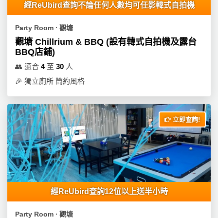
經ReUbird查詢不論任何人數均可任影韓式自拍機
Party Room ∙ 觀塘
觀塘 Chillrium & BBQ (設有韓式自拍機及露台
BBQ店鋪)
👥
適合
4
至
30
人
🎉
獨立廁所 簡約風格
立即查詢!
經ReUbird查詢12位以上送半小時
Party Room ∙ 觀塘