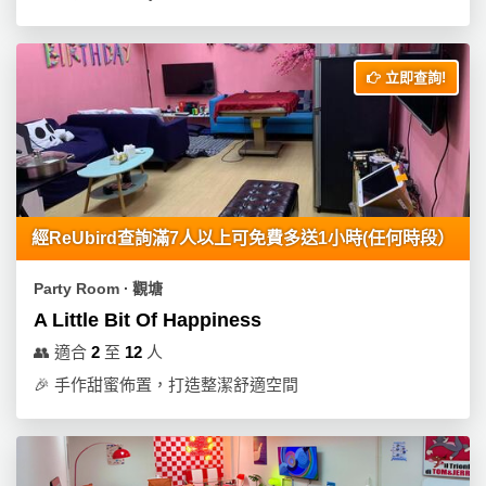
立即查詢!
經ReUbird查詢滿7人以上可免費多送1小時(任何時段）
Party Room ∙ 觀塘
A Little Bit Of Happiness
👥
適合
2
至
12
人
🎉
手作甜蜜佈置，打造整潔舒適空間