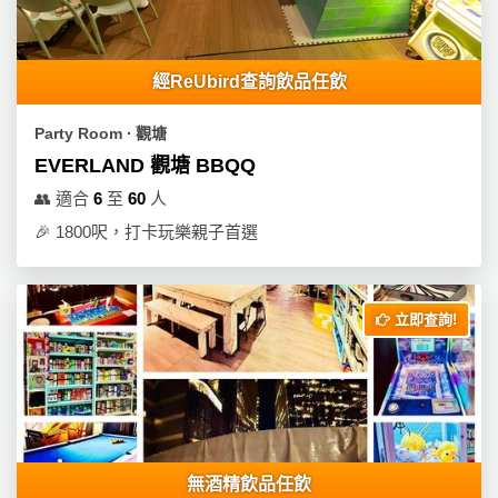
經ReUbird查詢飲品任飲
Party Room ∙ 觀塘
EVERLAND 觀塘 BBQQ
👥
適合
6
至
60
人
🎉
1800呎，打卡玩樂親子首選
立即查詢!
無酒精飲品任飲