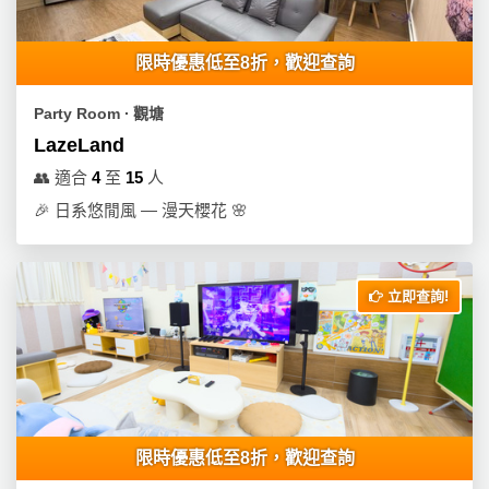
員
朋
動
食
計
友
攻
劃
特
聚
略
限時優惠低至8折，歡迎查詢
色
會
蛋
Party Room ∙ 觀塘
社
慶
會
糕
LazeLand
交
祝
員
👥
適合
4
至
15
人
軟
花
生
需
🎉
日系悠閒風 — 漫天櫻花 🌸
件
束
日
知
及
拍
花
拖
夾
藝
立即查詢!
時
禮
聯
企
間
品
絡
業
神
我
/
訂
器
們
公
製
關
司
情
禮
於
限時優惠低至8折，歡迎查詢
活
侶
物
我