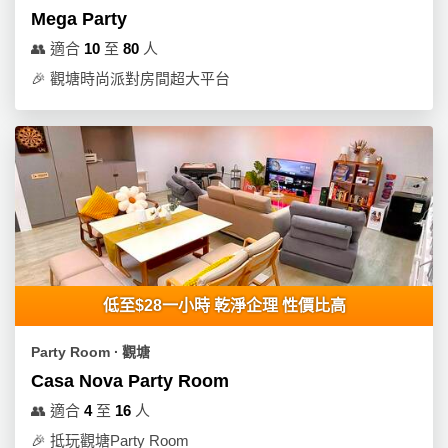
Mega Party
👥
適合
10
至
80
人
🎉
觀塘時尚派對房間超大平台
低至$28一小時 乾淨企理 性價比高
Party Room ∙ 觀塘
Casa Nova Party Room
👥
適合
4
至
16
人
🎉
抵玩觀塘Party Room