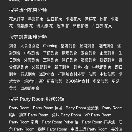
搜尋熱門花束分類
花束訂購
畢業花束
生日花束
求婚花束
保鮮花
乾花
求婚
花
母親節 花
情人節 花
玫瑰 花
開張花籃
向日葵 花束
搜尋到會服務分類
到會
大食會食物
Catering
聖誕到會
船河到會
屯門到會
派
對到會
中環到會
平價到會
觀塘到會
素食到會
企業到會
生
日到會
外賣到會
荃灣到會
灣仔到會
婚禮到會
新春到會
飯
盒便當到會
父親節到會
親子到會
到會小食
中秋節到會
即日
到會
泰式到會
派對小食
打邊爐食材外賣
盆菜
中秋盆菜
燒
烤食物
燒烤包
新年新春盆菜
BBQ燒烤食材
冬至盆菜
聖誕
盆菜
母親節到會
搜尋 Party Room 服務分類
Party Room
Party Room 包場
Party Room 波波池
Party Room
唱K
通宵 Party Room
桌球 Party Room
VR Party Room
Party Room 廚房
Party Room Poker 枱
Party Room 打邊爐
旺
角 Party Room
觀塘 Party Room
中環上環 Party Room
長沙灣